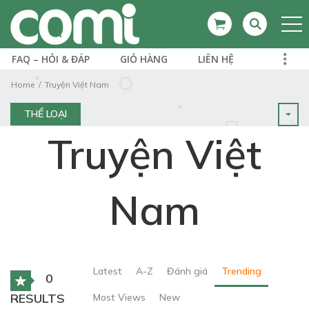
FAQ – HỎI & ĐÁP
GIỎ HÀNG
LIÊN HỆ
Home
Truyện Việt Nam
THỂ LOẠI
Truyện Việt
Nam
Latest
A-Z
Đánh giá
Trending
0
RESULTS
Most Views
New