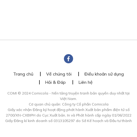
Trang chủ
Về chúng tôi
Điều khoản sử dụng
Hỏi & Đáp
Liên hệ
COMI © 2024 Comicola - Nền tảng truyện tranh bản quyền duy nhất tại
Việt Nam.
Cơ quan chủ quản: Công ty Cổ phần Comicola
Giấy xác nhận Đăng ký hoạt động phát hành Xuất bản phẩm điện tử số
2700/XN-CXBIPH do Cục Xuất bản, In và Phát hành cấp ngày 01/06/2022
Giấy Đăng kí kinh doanh số 0313105297 do Sở Kế hoạch và Đầu tư thành
phố Hồ Chí Minh cấp ngày 21/1/2015