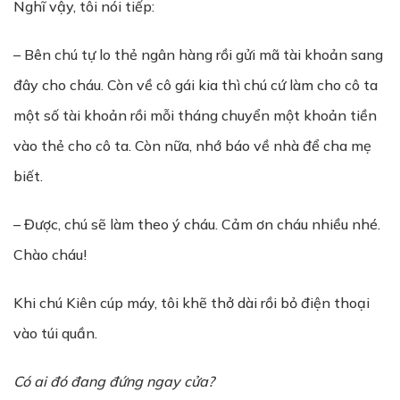
Nghĩ vậy, tôi nói tiếp:
– Bên chú tự lo thẻ ngân hàng rồi gửi mã tài khoản sang
đây cho cháu. Còn về cô gái kia thì chú cứ làm cho cô ta
một số tài khoản rồi mỗi tháng chuyển một khoản tiền
vào thẻ cho cô ta. Còn nữa, nhớ báo về nhà để cha mẹ
biết.
– Được, chú sẽ làm theo ý cháu. Cảm ơn cháu nhiều nhé.
Chào cháu!
Khi chú Kiên cúp máy, tôi khẽ thở dài rồi bỏ điện thoại
vào túi quần.
Có ai đó đang đứng ngay cửa?