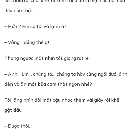
liếc nhìn rồi cười khẽ, đi kèm theo đó là một câu hỏi nửa
đùa nửa thật:
– Hửm? Em sợ tối và lạnh à?
– Vâng… đúng thế ạ!
Phong ngước mắt nhìn tôi, giọng rụt rè:
– Anh… ừm… chúng ta… chúng ta hãy cùng ngồi dưới ánh
đèn và ăn một bữa cơm thật ngon nhé?
Tôi lặng nhìn đôi mắt cậu nhóc thêm vài giây rồi khẽ
gật đầu:
– Được thôi.