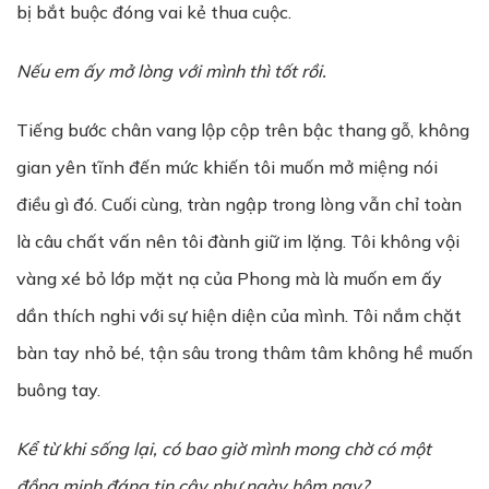
bị bắt buộc đóng vai kẻ thua cuộc.
Nếu em ấy mở lòng với mình thì tốt rồi.
Tiếng bước chân vang lộp cộp trên bậc thang gỗ, không
gian yên tĩnh đến mức khiến tôi muốn mở miệng nói
điều gì đó. Cuối cùng, tràn ngập trong lòng vẫn chỉ toàn
là câu chất vấn nên tôi đành giữ im lặng. Tôi không vội
vàng xé bỏ lớp mặt nạ của Phong mà là muốn em ấy
dần thích nghi với sự hiện diện của mình. Tôi nắm chặt
bàn tay nhỏ bé, tận sâu trong thâm tâm không hề muốn
buông tay.
Kể từ khi sống lại, có bao giờ mình mong chờ có một
đồng minh đáng tin cậy như ngày hôm nay?