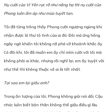
Nụ cười của Vi Yến rực rỡ như nắng hạ thì nụ cười của
Phong luôn ấm áp như mùa tuyết tan.
Tôi đã từng trông thấy Phong cười ngượng ngùng khi
nhận được lá thư tỏ tình của ai đó. Đôi má ửng hồng
ngây ngô khiến tôi không nỡ phá vỡ khoảnh khắc ấy.
Có đôi khi, tôi đã muốn em ấy chỉ mỉm cười với tôi mà
không phải ai khác, nhưng rồi nghĩ lại, em ấy tuyệt vời
như thế thì không thuộc về ai là tốt nhất.
Tại sao em lại giấu anh?
Trong ấn tượng của tôi, Phong không giỏi nói dối. Cậu
nhóc luôn biết bản thân không thể giấu điều gì lâu.