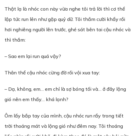
Thật lạ là nhóc con này vừa nghe tôi trả lời thì cơ thể
lập tức run lên như gặp quỷ dữ. Tôi thầm cười khẩy rồi
hơi nghiêng người lên trước, ghé sát bên tai cậu nhóc và
thì thầm:
– Sao em lại run quá vậy?
Thân thể cậu nhóc cừng đờ rồi vội xua tay:
– Dạ, không, em… em chỉ là sợ bóng tối và… ở đây lộng
gió nên em thấy… khá lạnh?
Ôm lấy bắp tay của mình, cậu nhóc run rẩy trong tiết
trời thoáng mát và lộng gió như đêm nay. Tôi thoáng