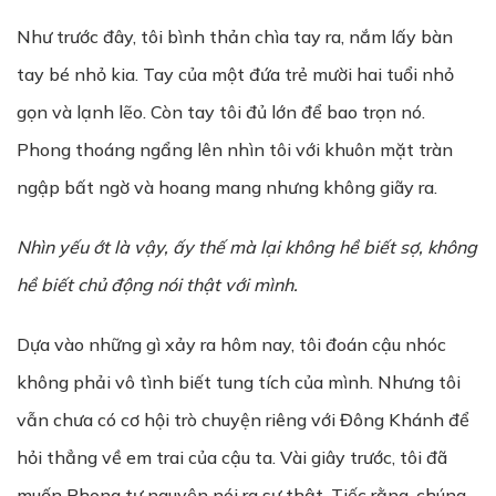
Như trước đây, tôi bình thản chìa tay ra, nắm lấy bàn
tay bé nhỏ kia. Tay của một đứa trẻ mười hai tuổi nhỏ
gọn và lạnh lẽo. Còn tay tôi đủ lớn để bao trọn nó.
Phong thoáng ngẩng lên nhìn tôi với khuôn mặt tràn
ngập bất ngờ và hoang mang nhưng không giãy ra.
Nhìn yếu ớt là vậy, ấy thế mà lại không hề biết sợ, không
hề biết chủ động nói thật với mình.
Dựa vào những gì xảy ra hôm nay, tôi đoán cậu nhóc
không phải vô tình biết tung tích của mình. Nhưng tôi
vẫn chưa có cơ hội trò chuyện riêng với Đông Khánh để
hỏi thẳng về em trai của cậu ta. Vài giây trước, tôi đã
muốn Phong tự nguyện nói ra sự thật. Tiếc rằng, chúng