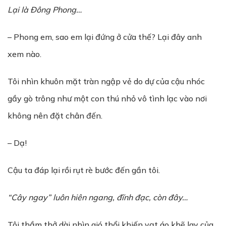
Lại là Đông Phong…
– Phong em, sao em lại đứng ở cửa thế? Lại đây anh
xem nào.
Tôi nhìn khuôn mặt tràn ngập vẻ do dự của cậu nhóc
gầy gò trông như một con thú nhỏ vô tình lạc vào nơi
không nên đặt chân đến.
– Dạ!
Cậu ta đáp lại rồi rụt rè bước đến gần tôi.
“Cây ngay” luôn hiên ngang, đĩnh đạc, còn đây…
Tôi thầm thở dài nhìn gió thổi khiến vạt áo khẽ lay của