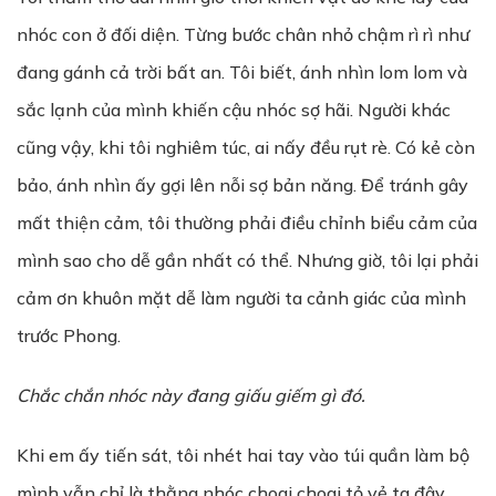
nhóc con ở đối diện. Từng bước chân nhỏ chậm rì rì như
đang gánh cả trời bất an. Tôi biết, ánh nhìn lom lom và
sắc lạnh của mình khiến cậu nhóc sợ hãi. Người khác
cũng vậy, khi tôi nghiêm túc, ai nấy đều rụt rè. Có kẻ còn
bảo, ánh nhìn ấy gợi lên nỗi sợ bản năng. Để tránh gây
mất thiện cảm, tôi thường phải điều chỉnh biểu cảm của
mình sao cho dễ gần nhất có thể. Nhưng giờ, tôi lại phải
cảm ơn khuôn mặt dễ làm người ta cảnh giác của mình
trước Phong.
Chắc chắn nhóc này đang giấu giếm gì đó.
Khi em ấy tiến sát, tôi nhét hai tay vào túi quần làm bộ
mình vẫn chỉ là thằng nhóc choai choai tỏ vẻ ta đây