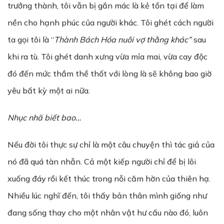
trưởng thành, tôi vẫn bị gắn mác là kẻ tồn tại để làm
nền cho hạnh phúc của người khác. Tôi ghét cách người
ta gọi tôi là “
Thành Bách Hóa nuôi vợ thằng khác”
sau
khi ra tù. Tôi ghét danh xưng vừa mỉa mai, vừa cay độc
đó đến mức thầm thề thốt với lòng là sẽ không bao giờ
yêu bất kỳ một ai nữa.
Nhục nhã biết bao…
Nếu đời tôi thực sự chỉ là một câu chuyện thì tác giả của
nó đã quá tàn nhẫn. Cả một kiếp người chỉ để bị lôi
xuống đáy rồi kết thúc trong nỗi căm hờn của thiên hạ.
Nhiều lúc nghĩ đến, tôi thấy bản thân mình giống như
đang sống thay cho một nhân vật hư cấu nào đó, luôn