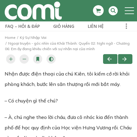
FAQ – HỎI & ĐÁP
GIỎ HÀNG
LIÊN HỆ
Home
Ký Sự Nhập Vai
Ngoại truyện - góc nhìn của Khải Thành: Quyển 02: Nghi ngờ - Chương
06: Em ấy đang khiêu chiến với sự nhẫn nại của mình
Nhận được điện thoại của chú Kiên, tôi kiếm cớ rời khỏi
phòng khách, bước lên sân thượng rồi mới bắt máy.
– Có chuyện gì thế chú?
– À, chú nghe theo lời cháu, đưa cô nhóc kia đến thành
phố để học quy định của Học viện Hưng Vương rồi. Cháu