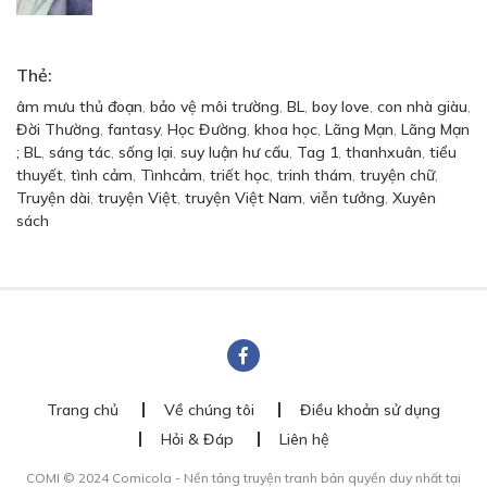
Thẻ:
âm mưu thủ đoạn
,
bảo vệ môi trường
,
BL
,
boy love
,
con nhà giàu
,
Đời Thường
,
fantasy
,
Học Đường
,
khoa học
,
Lãng Mạn
,
Lãng Mạn
; BL
,
sáng tác
,
sống lại
,
suy luận hư cấu
,
Tag 1
,
thanhxuân
,
tiểu
thuyết
,
tình cảm
,
Tìnhcảm
,
triết học
,
trinh thám
,
truyện chữ
,
Truyện dài
,
truyện Việt
,
truyện Việt Nam
,
viễn tưởng
,
Xuyên
sách
Trang chủ
Về chúng tôi
Điều khoản sử dụng
Hỏi & Đáp
Liên hệ
COMI © 2024 Comicola - Nền tảng truyện tranh bản quyền duy nhất tại