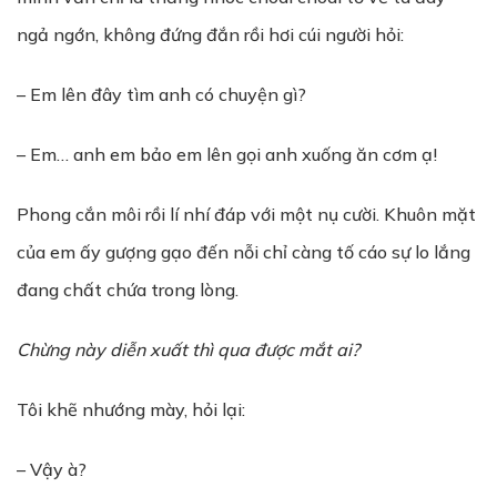
ngả ngớn, không đứng đắn rồi hơi cúi người hỏi:
– Em lên đây tìm anh có chuyện gì?
– Em… anh em bảo em lên gọi anh xuống ăn cơm ạ!
Phong cắn môi rồi lí nhí đáp với một nụ cười. Khuôn mặt
của em ấy gượng gạo đến nỗi chỉ càng tố cáo sự lo lắng
đang chất chứa trong lòng.
Chừng này diễn xuất thì qua được mắt ai?
Tôi khẽ nhướng mày, hỏi lại:
– Vậy à?