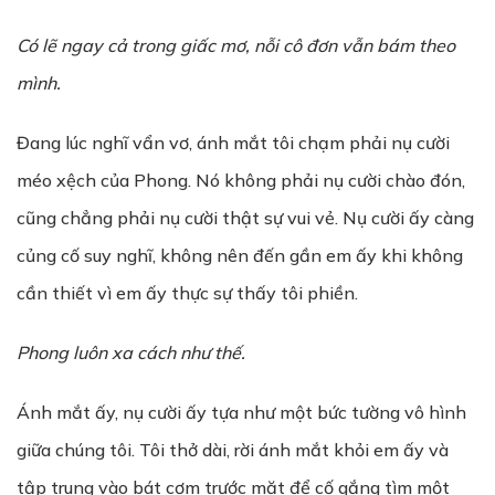
Có lẽ ngay cả trong giấc mơ, nỗi cô đơn vẫn bám theo
mình.
Đang lúc nghĩ vẩn vơ, ánh mắt tôi chạm phải nụ cười
méo xệch của Phong. Nó không phải nụ cười chào đón,
cũng chẳng phải nụ cười thật sự vui vẻ. Nụ cười ấy càng
củng cố suy nghĩ, không nên đến gần em ấy khi không
cần thiết vì em ấy thực sự thấy tôi phiền.
Phong luôn xa cách như thế.
Ánh mắt ấy, nụ cười ấy tựa như một bức tường vô hình
giữa chúng tôi. Tôi thở dài, rời ánh mắt khỏi em ấy và
tập trung vào bát cơm trước mặt để cố gắng tìm một