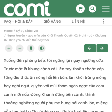
FAQ – HỎI & ĐÁP
GIỎ HÀNG
LIÊN HỆ
Home
Ký Sự Nhập Vai
Ngoại truyện - góc nhìn của Khải Thành: Quyển 02: Nghi ngờ - Chương
07: Bình yên chỉ đến thế này thôi
Xuống đến phòng bếp, tôi ngừng lại ngay ngưỡng cửa.
Trước mắt là khung cảnh cô Liên tay thoăn thoắt xếp
từng đĩa thức ăn nóng hổi lên bàn, làn khói trắng mỏng
bay nghi ngút, quyện với mùi thơm ngào ngạt của cơm
canh mới nấu. Đông Khánh đứng bên cạnh, thỉnh
thoảng nghiêng người phụ mẹ bưng nồi canh lớn, miệng
vẫn toe toét cười, cái dáng cao lớn lại toát lên vẻ vụng