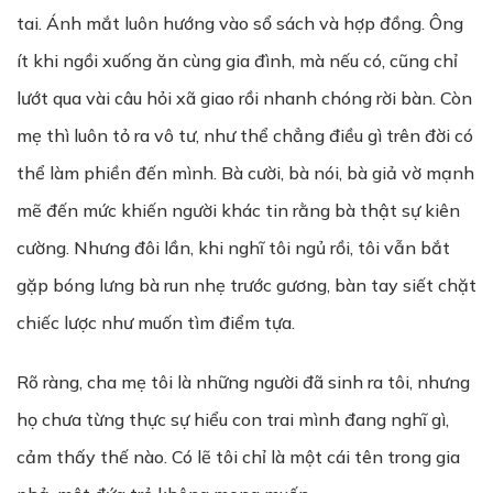
tai. Ánh mắt luôn hướng vào sổ sách và hợp đồng. Ông
ít khi ngồi xuống ăn cùng gia đình, mà nếu có, cũng chỉ
lướt qua vài câu hỏi xã giao rồi nhanh chóng rời bàn. Còn
mẹ thì luôn tỏ ra vô tư, như thể chẳng điều gì trên đời có
thể làm phiền đến mình. Bà cười, bà nói, bà giả vờ mạnh
mẽ đến mức khiến người khác tin rằng bà thật sự kiên
cường. Nhưng đôi lần, khi nghĩ tôi ngủ rồi, tôi vẫn bắt
gặp bóng lưng bà run nhẹ trước gương, bàn tay siết chặt
chiếc lược như muốn tìm điểm tựa.
Rõ ràng, cha mẹ tôi là những người đã sinh ra tôi, nhưng
họ chưa từng thực sự hiểu con trai mình đang nghĩ gì,
cảm thấy thế nào. Có lẽ tôi chỉ là một cái tên trong gia