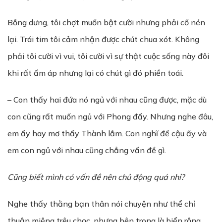
Bỗng dưng, tôi chợt muốn bật cười nhưng phải cố nén
lại. Trái tim tôi cảm nhận được chút chua xót. Không
phải tôi cười vì vui, tôi cười vì sự thật cuộc sống này đôi
khi rất ấm áp nhưng lại có chút gì đó phiền toái.
– Con thấy hai đứa nó ngủ với nhau cũng được, mặc dù
con cũng rất muốn ngủ với Phong đấy. Nhưng nghe đâu,
em ấy hay mơ thấy Thành lắm. Con nghĩ để cậu ấy và
em con ngủ với nhau cũng chẳng vấn đề gì.
Cũng biết mình có vấn đề nên chủ động quá nhỉ?
Nghe thấy thằng bạn thân nói chuyện như thể chỉ
thuận miệng trêu chọc, nhưng bên trong là biển rộng