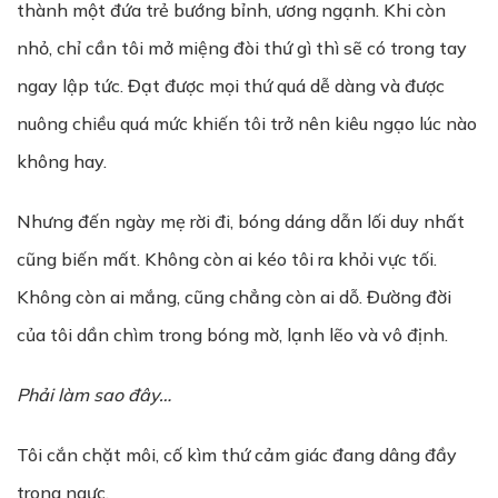
thành một đứa trẻ bướng bỉnh, ương ngạnh. Khi còn
nhỏ, chỉ cần tôi mở miệng đòi thứ gì thì sẽ có trong tay
ngay lập tức. Đạt được mọi thứ quá dễ dàng và được
nuông chiều quá mức khiến tôi trở nên kiêu ngạo lúc nào
không hay.
Nhưng đến ngày mẹ rời đi, bóng dáng dẫn lối duy nhất
cũng biến mất. Không còn ai kéo tôi ra khỏi vực tối.
Không còn ai mắng, cũng chẳng còn ai dỗ. Đường đời
của tôi dần chìm trong bóng mờ, lạnh lẽo và vô định.
Phải làm sao đây…
Tôi cắn chặt môi, cố kìm thứ cảm giác đang dâng đầy
trong ngực.