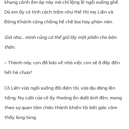
khung cảnh ấm áp này mà chỉ lặng lẽ ngồi xuống ghế.
Dù em ấy có tính cách trầm như thế thì mẹ Liên và
Đông Khánh cũng chẳng hề chê bai hay phàn nàn.
Giá như… mình cũng có thể giữ lấy một phần cho bản
thân.
– Thành này, con đã báo về nhà việc con sẽ ở đây đến
hết hè chưa?
Cô Liên vừa ngồi xuống đối diện tôi, vừa dịu dàng lên
tiếng. Nụ cười của cô ấy thoáng ẩn dưới ánh đèn, mang
theo sự quan tâm chân thành khiến tôi bất giác cảm
thấy lúng túng.