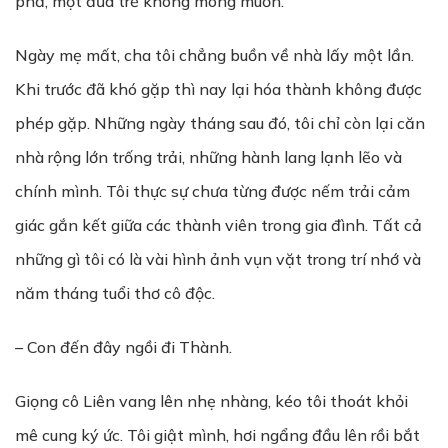
phả, một đứa trẻ không mong muốn.
Ngày mẹ mất, cha tôi chẳng buồn về nhà lấy một lần.
Khi trước đã khó gặp thì nay lại hóa thành không được
phép gặp. Những ngày tháng sau đó, tôi chỉ còn lại căn
nhà rộng lớn trống trải, những hành lang lạnh lẽo và
chính mình. Tôi thực sự chưa từng được nếm trải cảm
giác gắn kết giữa các thành viên trong gia đình. Tất cả
những gì tôi có là vài hình ảnh vụn vặt trong trí nhớ và
năm tháng tuổi thơ cô độc.
– Con đến đây ngồi đi Thành.
Giọng cô Liên vang lên nhẹ nhàng, kéo tôi thoát khỏi
mê cung ký ức. Tôi giật mình, hơi ngẩng đầu lên rồi bắt