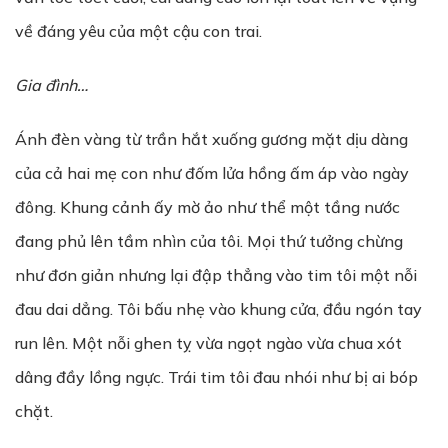
về đáng yêu của một cậu con trai.
Gia đình…
Ánh đèn vàng từ trần hắt xuống gương mặt dịu dàng
của cả hai mẹ con như đốm lửa hồng ấm áp vào ngày
đông. Khung cảnh ấy mờ ảo như thể một tầng nước
đang phủ lên tầm nhìn của tôi. Mọi thứ tưởng chừng
như đơn giản nhưng lại đập thẳng vào tim tôi một nỗi
đau dai dẳng. Tôi bấu nhẹ vào khung cửa, đầu ngón tay
run lên. Một nỗi ghen tỵ vừa ngọt ngào vừa chua xót
dâng đầy lồng ngực. Trái tim tôi đau nhói như bị ai bóp
chặt.