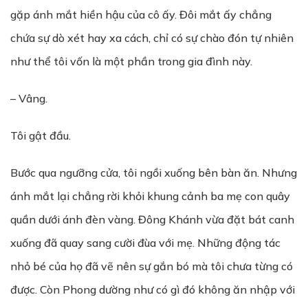
gặp ánh mắt hiền hậu của cô ấy. Đôi mắt ấy chẳng
chứa sự dò xét hay xa cách, chỉ có sự chào đón tự nhiên
như thể tôi vốn là một phần trong gia đình này.
– Vâng.
Tôi gật đầu.
Bước qua ngưỡng cửa, tôi ngồi xuống bên bàn ăn. Nhưng
ánh mắt lại chẳng rời khỏi khung cảnh ba mẹ con quây
quần dưới ánh đèn vàng. Đông Khánh vừa đặt bát canh
xuống đã quay sang cười đùa với mẹ. Những động tác
nhỏ bé của họ đã vẽ nên sự gắn bó mà tôi chưa từng có
được. Còn Phong dường như có gì đó không ăn nhập với