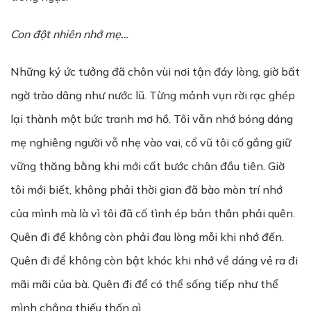
Con đột nhiên nhớ mẹ…
Những ký ức tưởng đã chôn vùi nơi tận đáy lòng, giờ bất
ngờ trào dâng như nước lũ. Từng mảnh vụn rời rạc ghép
lại thành một bức tranh mơ hồ. Tôi vẫn nhớ bóng dáng
mẹ nghiêng người vỗ nhẹ vào vai, cổ vũ tôi cố gắng giữ
vững thăng bằng khi mới cất bước chân đầu tiên. Giờ
tôi mới biết, không phải thời gian đã bào mòn trí nhớ
của mình mà là vì tôi đã cố tình ép bản thân phải quên.
Quên đi để không còn phải đau lòng mỗi khi nhớ đến.
Quên đi để không còn bật khóc khi nhớ về dáng vẻ ra đi
mãi mãi của bà. Quên đi để có thể sống tiếp như thể
mình chẳng thiếu thốn gì.