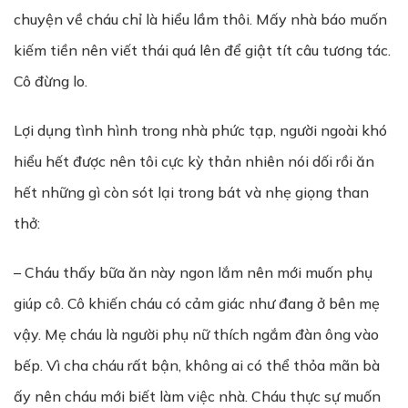
chuyện về cháu chỉ là hiểu lầm thôi. Mấy nhà báo muốn
kiếm tiền nên viết thái quá lên để giật tít câu tương tác.
Cô đừng lo.
Lợi dụng tình hình trong nhà phức tạp, người ngoài khó
hiểu hết được nên tôi cực kỳ thản nhiên nói dối rồi ăn
hết những gì còn sót lại trong bát và nhẹ giọng than
thở:
– Cháu thấy bữa ăn này ngon lắm nên mới muốn phụ
giúp cô. Cô khiến cháu có cảm giác như đang ở bên mẹ
vậy. Mẹ cháu là người phụ nữ thích ngắm đàn ông vào
bếp. Vì cha cháu rất bận, không ai có thể thỏa mãn bà
ấy nên cháu mới biết làm việc nhà. Cháu thực sự muốn