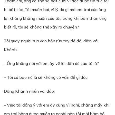
Thậm chí, ông có thể sẽ bật cười vì đọc được tin tức tôi
bị bắt cóc. Tôi muốn hỏi, vì lý do gì mà em trai của ông
lại khăng khăng muốn cứu tôi, trong khi bản thân ông
biết rõ, tôi sẽ không thể xảy ra chuyện?
Tôi quay người tựa vào bồn rửa tay để đối diện với
Khánh:
– Ông không nói với em ấy về lời dặn dò của tôi à?
– Tôi có bảo nó là sẽ không có vấn đề gì đâu.
Đông Khánh nhún vai đáp:
– Việc tôi đồng ý với em ấy cũng vì nghĩ, chẳng mấy khi
em trai bỗng dưng muốn ra ngoài nên tôi mới hăm hở