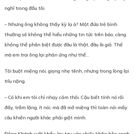
nghĩ trong đầu tôi.
– Nhưng ông không thấy kỳ lạ à? Một đứa trẻ bình
thường sẽ không thể hiểu những tin tức trên báo, càng
không thể phân biệt được đâu là thật, đâu là giả. Thế
mà em trai ông lại phản ứng như thể…
Tôi buột miệng nói, giọng nhẹ tênh, nhưng trong lòng lại
trĩu nặng.
– Có khi em tôi chỉ nhạy cảm thôi. Cậu biết tính nó rồi
đấy, trầm lặng, ít nói, mà đã mở miệng thì toàn nói mấy
câu khiến người khác phải giật mình.
Đông Khánh cười khẩy, lau tay vào chiếc khăn bên cạnh