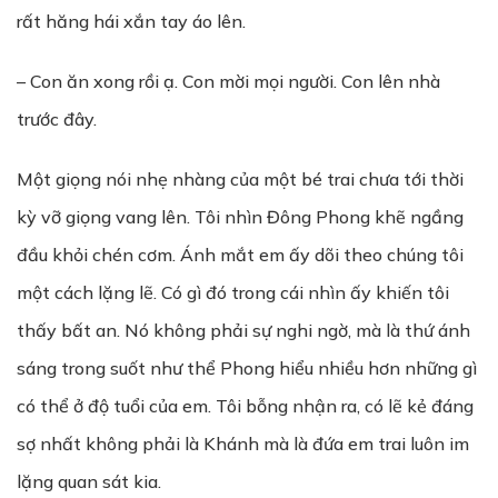
rất hăng hái xắn tay áo lên.
– Con ăn xong rồi ạ. Con mời mọi người. Con lên nhà
trước đây.
Một giọng nói nhẹ nhàng của một bé trai chưa tới thời
kỳ vỡ giọng vang lên. Tôi nhìn Đông Phong khẽ ngầng
đầu khỏi chén cơm. Ánh mắt em ấy dõi theo chúng tôi
một cách lặng lẽ. Có gì đó trong cái nhìn ấy khiến tôi
thấy bất an. Nó không phải sự nghi ngờ, mà là thứ ánh
sáng trong suốt như thể Phong hiểu nhiều hơn những gì
có thể ở độ tuổi của em. Tôi bỗng nhận ra, có lẽ kẻ đáng
sợ nhất không phải là Khánh mà là đứa em trai luôn im
lặng quan sát kia.