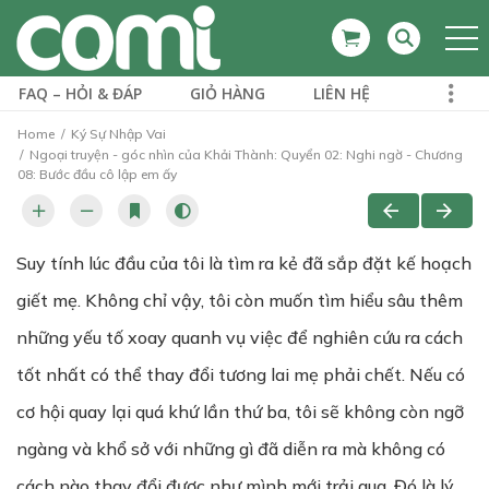
FAQ – HỎI & ĐÁP
GIỎ HÀNG
LIÊN HỆ
Home
Ký Sự Nhập Vai
Ngoại truyện - góc nhìn của Khải Thành: Quyển 02: Nghi ngờ - Chương
08: Bước đầu cô lập em ấy
Suy tính lúc đầu của tôi là tìm ra kẻ đã sắp đặt kế hoạch
giết mẹ. Không chỉ vậy, tôi còn muốn tìm hiểu sâu thêm
những yếu tố xoay quanh vụ việc để nghiên cứu ra cách
tốt nhất có thể thay đổi tương lai mẹ phải chết. Nếu có
cơ hội quay lại quá khứ lần thứ ba, tôi sẽ không còn ngỡ
ngàng và khổ sở với những gì đã diễn ra mà không có
cách nào thay đổi được như mình mới trải qua. Đó là lý