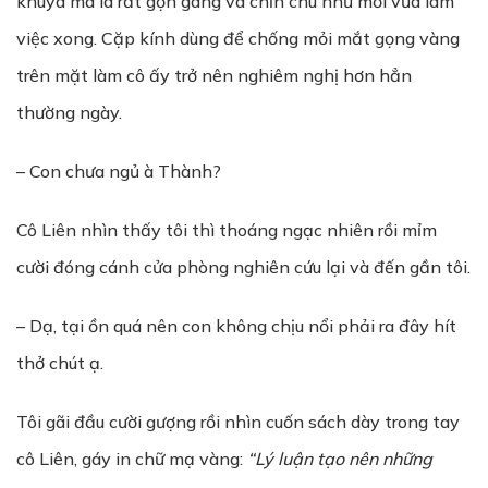
khuya mà là rất gọn gàng và chỉn chu như mới vừa làm
việc xong. Cặp kính dùng để chống mỏi mắt gọng vàng
trên mặt làm cô ấy trở nên nghiêm nghị hơn hẳn
thường ngày.
– Con chưa ngủ à Thành?
Cô Liên nhìn thấy tôi thì thoáng ngạc nhiên rồi mỉm
cười đóng cánh cửa phòng nghiên cứu lại và đến gần tôi.
– Dạ, tại ồn quá nên con không chịu nổi phải ra đây hít
thở chút ạ.
Tôi gãi đầu cười gượng rồi nhìn cuốn sách dày trong tay
cô Liên, gáy in chữ mạ vàng:
“Lý luận tạo nên những