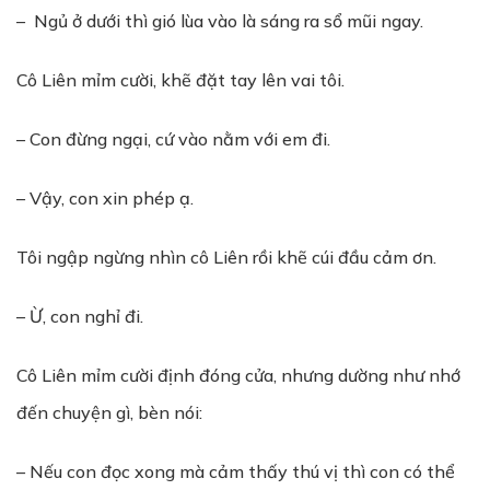
– Ngủ ở dưới thì gió lùa vào là sáng ra sổ mũi ngay.
Cô Liên mỉm cười, khẽ đặt tay lên vai tôi.
– Con đừng ngại, cứ vào nằm với em đi.
– Vậy, con xin phép ạ.
Tôi ngập ngừng nhìn cô Liên rồi khẽ cúi đầu cảm ơn.
– Ừ, con nghỉ đi.
Cô Liên mỉm cười định đóng cửa, nhưng dường như nhớ
đến chuyện gì, bèn nói:
– Nếu con đọc xong mà cảm thấy thú vị thì con có thể