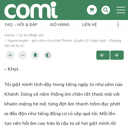
FAQ – HỎI & ĐÁP
GIỎ HÀNG
LIÊN HỆ
Home
Ký Sự Nhập Vai
Ngoại truyện - góc nhìn của Khải Thành: Quyển 02: Nghi ngờ - Chương
09: Họ là ai?
– Khọt…
Tôi giật mình tỉnh dậy trong tiếng ngáy to như sấm của
Khánh. Dáng vẻ nằm thẳng ôm chăn rất thoải mái với
khuôn miệng hé mở, từng đợt âm thanh trầm đục phát
ra đều đặn như tiếng động cơ cũ sắp quá tải. Mỗi lần
tạo nên hồi âm cao trào là cậu ta sẽ hơi giật mình rồi