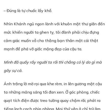
– Đúng là tự chuốc lấy khổ.
Nhìn Khánh ngủ ngon lành với khuôn mặt thư giãn đến
mức khiến người ta ghen tỵ, tôi đành phải chịu đựng
cảm giác muốn vỗ cho thằng bạn thân một cái thật
mạnh để phá vỡ giấc mộng đẹp của cậu ta.
Mình đã quấy rầy người ta rồi thì chẳng có lý do gì mà
gây sự cả.
Ánh trăng lờ mờ rọi qua khe rèm, in lên gương mặt cậu
ta những mảng sáng tối đan xen. Ở góc phòng, chiếc
quạt tích điện được treo tường quay chậm rãi, phát ra
tiếng lạch cạch nhịp nhàng. Mọi thứ yên ả chỉ trừ âm