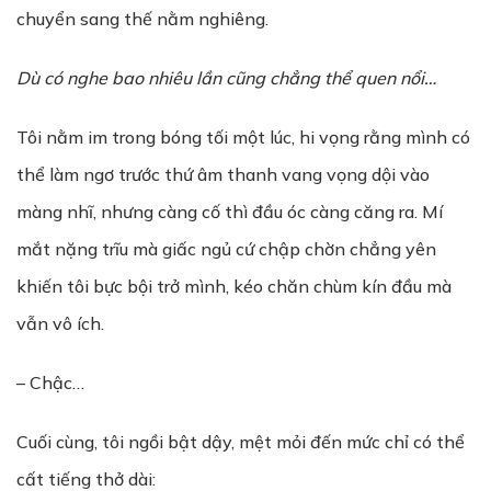
chuyển sang thế nằm nghiêng.
Dù có nghe bao nhiêu lần cũng chẳng thể quen nổi…
Tôi nằm im trong bóng tối một lúc, hi vọng rằng mình có
thể làm ngơ trước thứ âm thanh vang vọng dội vào
màng nhĩ, nhưng càng cố thì đầu óc càng căng ra. Mí
mắt nặng trĩu mà giấc ngủ cứ chập chờn chẳng yên
khiến tôi bực bội trở mình, kéo chăn chùm kín đầu mà
vẫn vô ích.
– Chậc…
Cuối cùng, tôi ngồi bật dậy, mệt mỏi đến mức chỉ có thể
cất tiếng thở dài: