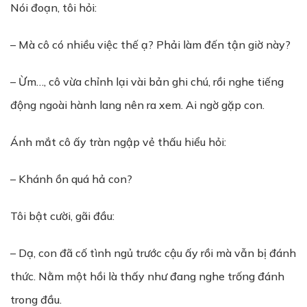
Nói đoạn, tôi hỏi:
– Mà cô có nhiều việc thế ạ? Phải làm đến tận giờ này?
– Ừm…, cô vừa chỉnh lại vài bản ghi chú, rồi nghe tiếng
động ngoài hành lang nên ra xem. Ai ngờ gặp con.
Ánh mắt cô ấy tràn ngập vẻ thấu hiểu hỏi:
– Khánh ồn quá hả con?
Tôi bật cười, gãi đầu:
– Dạ, con đã cố tình ngủ trước cậu ấy rồi mà vẫn bị đánh
thức. Nằm một hồi là thấy như đang nghe trống đánh
trong đầu.