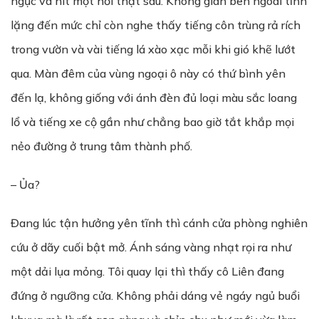
ngực và hít một hơi thật sâu. Không gian bên ngoài tĩnh
lặng đến mức chỉ còn nghe thấy tiếng côn trùng rả rích
trong vườn và vài tiếng lá xào xạc mỗi khi gió khẽ lướt
qua. Màn đêm của vùng ngoại ô này có thứ bình yên
đến lạ, không giống với ánh đèn đủ loại màu sắc loang
lổ và tiếng xe cộ gần như chẳng bao giờ tắt khắp mọi
nẻo đường ở trung tâm thành phố.
– Ủa?
Đang lúc tận hưởng yên tĩnh thì cánh cửa phòng nghiên
cứu ở dãy cuối bật mở. Ánh sáng vàng nhạt rọi ra như
một dải lụa mỏng. Tôi quay lại thì thấy cô Liên đang
đứng ở ngưỡng cửa. Không phải dáng vẻ ngáy ngủ buổi