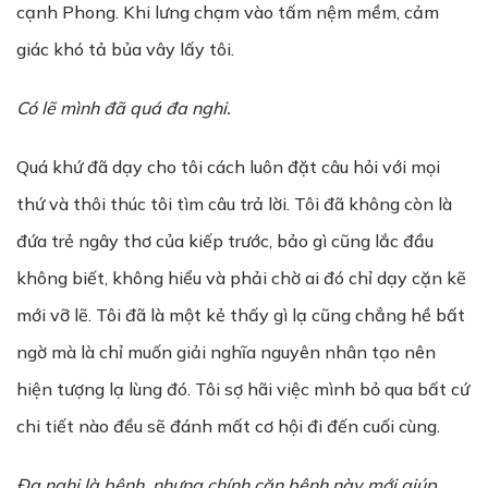
cạnh Phong. Khi lưng chạm vào tấm nệm mềm, cảm
giác khó tả bủa vây lấy tôi.
Có lẽ mình đã quá đa nghi.
Quá khứ đã dạy cho tôi cách luôn đặt câu hỏi với mọi
thứ và thôi thúc tôi tìm câu trả lời. Tôi đã không còn là
đứa trẻ ngây thơ của kiếp trước, bảo gì cũng lắc đầu
không biết, không hiểu và phải chờ ai đó chỉ dạy cặn kẽ
mới vỡ lẽ. Tôi đã là một kẻ thấy gì lạ cũng chẳng hề bất
ngờ mà là chỉ muốn giải nghĩa nguyên nhân tạo nên
hiện tượng lạ lùng đó. Tôi sợ hãi việc mình bỏ qua bất cứ
chi tiết nào đều sẽ đánh mất cơ hội đi đến cuối cùng.
Đa nghi là bệnh, nhưng chính căn bệnh này mới giúp