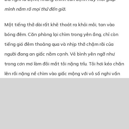
mình nắm rõ mọi thứ đến giờ.
Một tiếng thở dài rất khẽ thoát ra khỏi môi, tan vào
bóng đêm. Căn phòng lại chìm trong yên ắng, chỉ còn
tiếng gió đêm thoảng qua và nhịp thở chậm rãi của
người đang an giấc nằm cạnh. Vẻ bình yên ngỡ như
trong cơn mơ làm đôi mắt tôi nặng trĩu. Tôi hơi kéo chăn
lên rồi nặng nề chìm vào giấc mộng với vô số nghi vấn
ngổn ngang và bất an triền miên.
THẢO LUẬN TRUYỆN NÀY