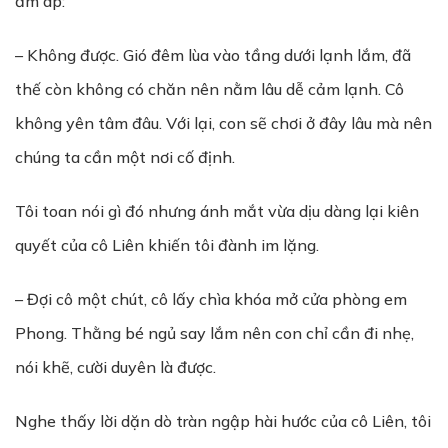
ấm áp:
– Không được. Gió đêm lùa vào tầng dưới lạnh lắm, đã
thế còn không có chăn nên nằm lâu dễ cảm lạnh. Cô
không yên tâm đâu. Với lại, con sẽ chơi ở đây lâu mà nên
chúng ta cần một nơi cố định.
Tôi toan nói gì đó nhưng ánh mắt vừa dịu dàng lại kiên
quyết của cô Liên khiến tôi đành im lặng.
– Đợi cô một chút, cô lấy chìa khóa mở cửa phòng em
Phong. Thằng bé ngủ say lắm nên con chỉ cần đi nhẹ,
nói khẽ, cười duyên là được.
Nghe thấy lời dặn dò tràn ngập hài hước của cô Liên, tôi