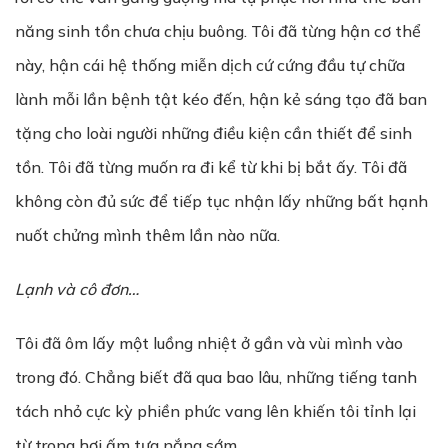
năng sinh tồn chưa chịu buông. Tôi đã từng hận cơ thể
này, hận cái hệ thống miễn dịch cứ cứng đầu tự chữa
lành mỗi lần bệnh tật kéo đến, hận kẻ sáng tạo đã ban
tặng cho loài người những điều kiện cần thiết để sinh
tồn. Tôi đã từng muốn ra đi kể từ khi bị bắt ấy. Tôi đã
không còn đủ sức để tiếp tục nhận lấy những bất hạnh
nuốt chửng mình thêm lần nào nữa.
Lạnh và cô đơn…
Tôi đã ôm lấy một luồng nhiệt ở gần và vùi mình vào
trong đó. Chẳng biết đã qua bao lâu, những tiếng tanh
tách nhỏ cực kỳ phiền phức vang lên khiến tôi tỉnh lại
từ trong hơi ấm tựa nắng sớm.