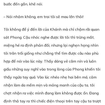
bước đến gần, khẽ nói.
– Nói nhảm không, em trai tôi sẽ mau lớn thôi!
Tôi không để ý đến lời của Khánh mà chỉ chậm rãi quan
sát Phong. Cậu nhóc nghe được lời tôi thì trừng mắt,
miệng hé ra định phản đối, nhưng lại nghẹn họng nhìn
tôi trân trối giống như chẳng thể tìm được câu nào phù
hợp để nói vào lúc này. Thấy dáng vẻ câm nín và luôn
giấu những suy nghĩ vào trong lòng của Phong khiến tôi
thấy ngứa tay quá. Vào lúc nhéo nhẹ hai bên má, cảm
nhận làm da mềm mịn và mỏng manh của cậu ta, tôi
chợt nhận ra việc mình đang làm không được ổn. Đang
định thả tay ra thì chiếc điện thoại trên tay cậu ta trượt