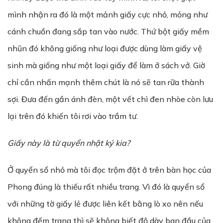
mình nhận ra đó là một mảnh giấy cực nhỏ, mỏng như
cánh chuồn đang sắp tan vào nước. Thứ bột giấy mềm
nhũn đó không giống như loại được dùng làm giấy vệ
sinh mà giống như một loại giấy để làm ở sách vở. Giờ
chỉ cần nhấn mạnh thêm chút là nó sẽ tan rữa thành
sợi. Đưa đến gần ánh đèn, một vết chì đen nhòe còn lưu
lại trên đó khiến tôi rơi vào trầm tư.
Giấy này là từ quyển nhật ký kia?
Ở quyển sổ nhỏ mà tôi đọc trộm đặt ở trên bàn học của
Phong đúng là thiếu rất nhiều trang. Vì đó là quyển sổ
với những tờ giấy lẻ được liên kết bằng lò xo nên nếu
không đếm trang thì sẽ không biết độ dày ban đầu của