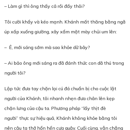
– Làm gì thì ông thấy cả rồi đấy thôi?
Tôi cười khẩy và kéo mạnh. Khánh mất thăng bằng ngã
úp xấp xuống giường, xây xẩm mặt mày chủi um lên:
– Ê, mới sáng sớm mà sao khỏe dữ bây?
– Ai bảo ông mới sáng ra đã đánh thức con dã thú trong
người tôi?
Lập tức đưa tay chặn lại cú đá chuẩn bị cho cuộc lật
người của Khánh, tôi nhanh nhẹn đưa chân lên kẹp
chặn lưng của cậu ta. Phương pháp “lấy thịt đè
người” thực sự hiệu quả, Khánh không khỏe bằng tôi
nên cậu ta thở hổn hển cựa quậy. Cuối cùng, vẫn chẳng