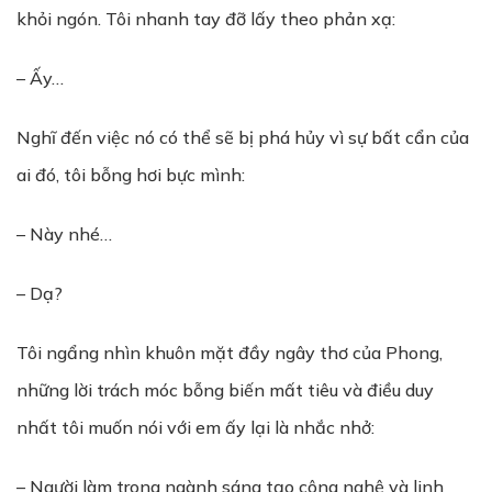
khỏi ngón. Tôi nhanh tay đỡ lấy theo phản xạ:
– Ấy…
Nghĩ đến việc nó có thể sẽ bị phá hủy vì sự bất cẩn của
ai đó, tôi bỗng hơi bực mình:
– Này nhé…
– Dạ?
Tôi ngẩng nhìn khuôn mặt đầy ngây thơ của Phong,
những lời trách móc bỗng biến mất tiêu và điều duy
nhất tôi muốn nói với em ấy lại là nhắc nhở:
– Người làm trong ngành sáng tạo công nghệ và linh