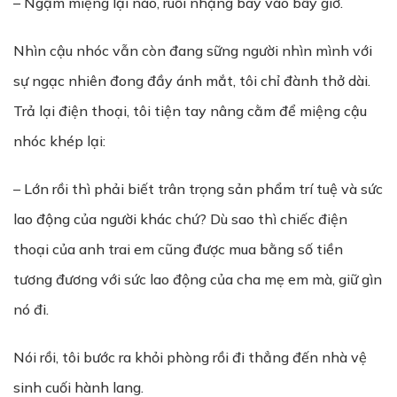
– Ngậm miệng lại nào, ruồi nhặng bay vào bây giờ.
Nhìn cậu nhóc vẫn còn đang sững người nhìn mình với
sự ngạc nhiên đong đầy ánh mắt, tôi chỉ đành thở dài.
Trả lại điện thoại, tôi tiện tay nâng cằm để miệng cậu
nhóc khép lại:
– Lớn rồi thì phải biết trân trọng sản phẩm trí tuệ và sức
lao động của người khác chứ? Dù sao thì chiếc điện
thoại của anh trai em cũng được mua bằng số tiền
tương đương với sức lao động của cha mẹ em mà, giữ gìn
nó đi.
Nói rồi, tôi bước ra khỏi phòng rồi đi thẳng đến nhà vệ
sinh cuối hành lang.