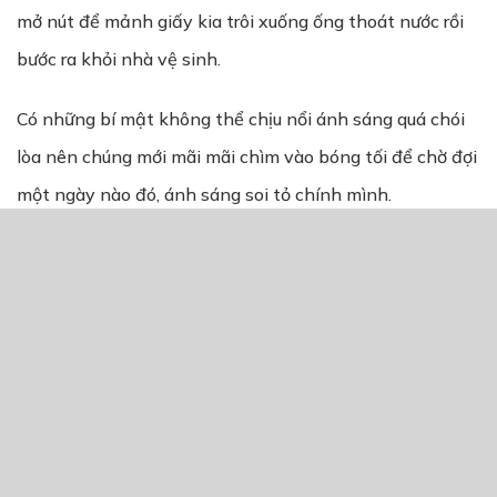
mở nút để mảnh giấy kia trôi xuống ống thoát nước rồi
bước ra khỏi nhà vệ sinh.
Có những bí mật không thể chịu nổi ánh sáng quá chói
lòa nên chúng mới mãi mãi chìm vào bóng tối để chờ đợi
một ngày nào đó, ánh sáng soi tỏ chính mình.
Novel
Info
THẢO LUẬN TRUYỆN NÀY
Để lại một bình luận
You must
Register
or
Login
to post a comment.