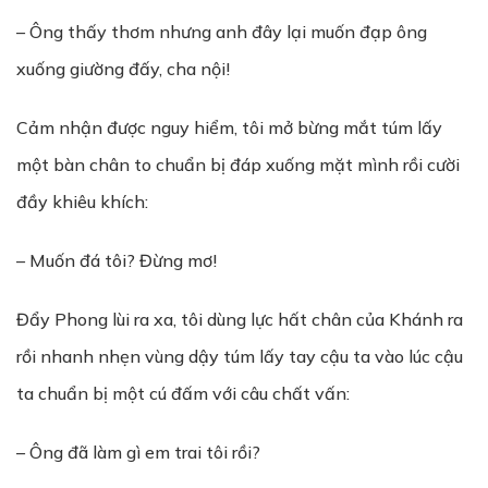
– Ông thấy thơm nhưng anh đây lại muốn đạp ông
xuống giường đấy, cha nội!
Cảm nhận được nguy hiểm, tôi mở bừng mắt túm lấy
một bàn chân to chuẩn bị đáp xuống mặt mình rồi cười
đầy khiêu khích:
– Muốn đá tôi? Đừng mơ!
Đẩy Phong lùi ra xa, tôi dùng lực hất chân của Khánh ra
rồi nhanh nhẹn vùng dậy túm lấy tay cậu ta vào lúc cậu
ta chuẩn bị một cú đấm với câu chất vấn:
– Ông đã làm gì em trai tôi rồi?