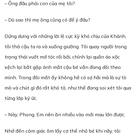
– Ông đâu phải con của mẹ tôi?
– Dù sao thì mẹ ông cũng có để ý đâu?
Dửng dưng với những lời lẽ cực kỳ khó chịu của Khánh,
tôi thả cậu ta ra và xuống giường. Tôi quay người trong
trạng thái vuốt mớ tóc rối bời, chỉnh lại quần áo xộc
xệch lại bắt gặp ánh mắt cậu bé vẫn đang dõi theo
mình. Trong đôi mắt ấy không hề có sợ hãi mà là sự tò
mò và chút gì đó rất khó tả, như thể đang soi xét tôi qua
từng lớp ký ức.
– Này, Phong. Em nên ăn nhiều vào mới mau lớn được.
Nhớ đến cảm giác ôm lấy cơ thể nhỏ bé khi nãy, tôi