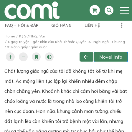
FAQ – HỎI & ĐÁP
GIỎ HÀNG
LIÊN HỆ
Home
Ký Sự Nhập Vai
Ngoại truyện - góc nhìn của Khải Thành: Quyển 02: Nghi ngờ - Chương
10: Mảnh giấy ngấm nước
Novel Info
Chất lượng giấc ngủ của tôi đã không tốt kể từ khi mẹ
mất. Ác mộng liên tục lập lại khiến nhiều đêm chập
chờn chẳng yên. Khoảnh khắc chỉ cầm hơi bằng vài bát
cháo loãng và nước lã trong nhà lao càng khiến tôi trở
nên cực đoan. Hơn nữa, khung cảnh màn tường, chiếu
đất lạnh lẽo còn khiến tôi trở bệnh một vài lần, nhưng
rồi cơ thể vẫn gắng gượng mà tự phục hồi như thể bản