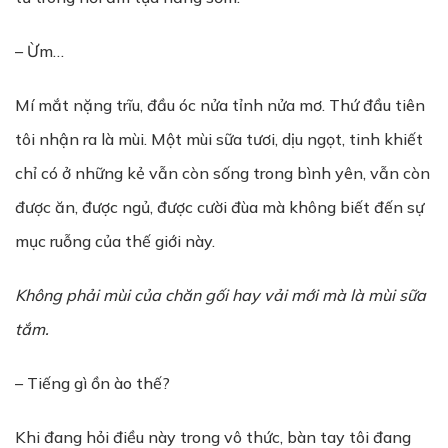
– Ừm…
Mí mắt nặng trĩu, đầu óc nửa tỉnh nửa mơ. Thứ đầu tiên
tôi nhận ra là mùi. Một mùi sữa tươi, dịu ngọt, tinh khiết
chỉ có ở những kẻ vẫn còn sống trong bình yên, vẫn còn
được ăn, được ngủ, được cười đùa mà không biết đến sự
mục ruỗng của thế giới này.
Không phải mùi của chăn gối hay vải mới mà là mùi sữa
tắm.
– Tiếng gì ồn ào thế?
Khi đang hỏi điều này trong vô thức, bàn tay tôi đang