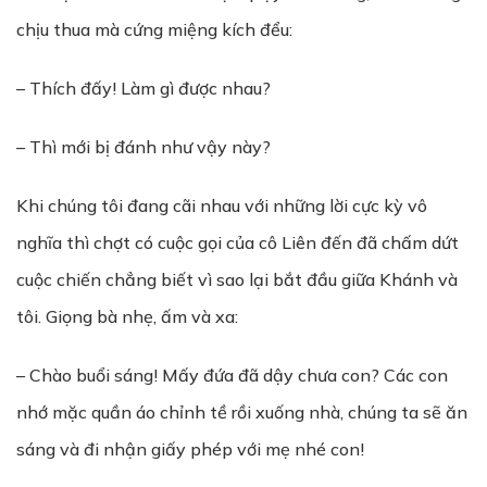
chịu thua mà cứng miệng kích đểu:
– Thích đấy! Làm gì được nhau?
– Thì mới bị đánh như vậy này?
Khi chúng tôi đang cãi nhau với những lời cực kỳ vô
nghĩa thì chợt có cuộc gọi của cô Liên đến đã chấm dứt
cuộc chiến chẳng biết vì sao lại bắt đầu giữa Khánh và
tôi. Giọng bà nhẹ, ấm và xa:
– Chào buổi sáng! Mấy đứa đã dậy chưa con? Các con
nhớ mặc quần áo chỉnh tề rồi xuống nhà, chúng ta sẽ ăn
sáng và đi nhận giấy phép với mẹ nhé con!