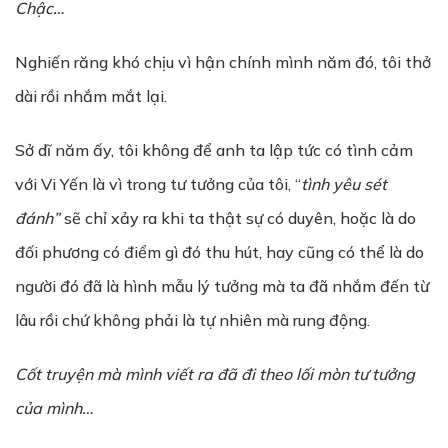
Ch
ậ
c…
Nghiến răng khó chịu vì hận chính mình năm đó, tôi thở
dài rồi nhắm mắt lại.
Sở dĩ năm ấy, tôi không để anh ta lập tức có tình cảm
với Vi Yến là vì trong tư tưởng của tôi, “
tình yêu sét
đánh”
sẽ chỉ xảy ra khi ta thật sự có duyên, hoặc là do
đối phương có điểm gì đó thu hút, hay cũng có thể là do
người đó đã là hình mẫu lý tưởng mà ta đã nhắm đến từ
lâu rồi chứ không phải là tự nhiên mà rung động.
C
ố
t truy
ệ
n
mà
mình vi
ế
t ra đã đi theo l
ố
i mòn t
ư
t
ưở
ng
c
ủ
a mình…