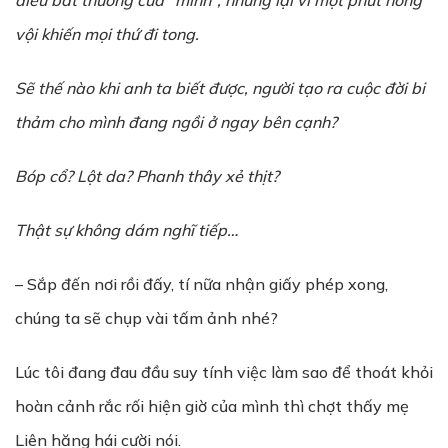
đi
ề
u b
ấ
t th
ườ
ng c
ủ
a “mình”, nh
ư
ng l
ạ
i vì m
ộ
t phút nóng
v
ộ
i khi
ế
n m
ọ
i th
ứ
đi tong.
S
ẽ
th
ế
nào khi anh ta bi
ế
t đ
ượ
c, ng
ườ
i t
ạ
o ra cu
ộ
c đ
ờ
i bi
th
ả
m cho mình đang ng
ồ
i
ở
ngay bên c
ạ
nh?
Bóp c
ổ
? Lột da? Phanh thây x
ẻ
th
ị
t?
Th
ậ
t s
ự
không dám nghĩ ti
ế
p…
– Sắp đến nơi rồi đấy, tí nữa nhận giấy phép xong,
chúng ta sẽ chụp vài tấm ảnh nhé?
Lúc tôi đang đau đầu suy tính việc làm sao để thoát khỏi
hoàn cảnh rắc rối hiện giờ của mình thì chợt thấy mẹ
Liên hăng hái cười nói.