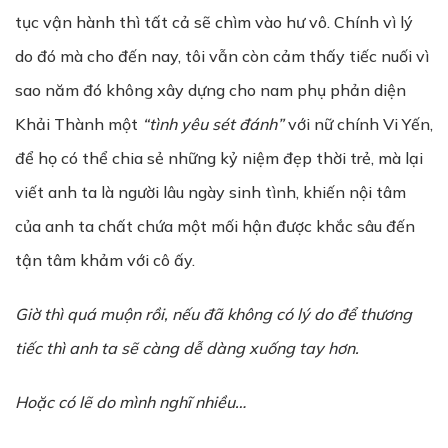
tục vận hành thì tất cả sẽ chìm vào hư vô. Chính vì lý
do đó mà cho đến nay, tôi vẫn còn cảm thấy tiếc nuối vì
sao năm đó không xây dựng cho nam phụ phản diện
Khải Thành một
“tình yêu sét đánh”
với nữ chính Vi Yến,
để họ có thể chia sẻ những kỷ niệm đẹp thời trẻ, mà lại
viết anh ta là người lâu ngày sinh tình, khiến nội tâm
của anh ta chất chứa một mối hận được khắc sâu đến
tận tâm khảm với cô ấy.
Gi
ờ
thì quá mu
ộ
n r
ồ
i, n
ế
u đã không có lý do đ
ể
th
ươ
ng
ti
ế
c thì anh ta s
ẽ
càng d
ễ
dàng xu
ố
ng tay h
ơ
n.
Hoặc có lẽ do mình nghĩ nhiều…