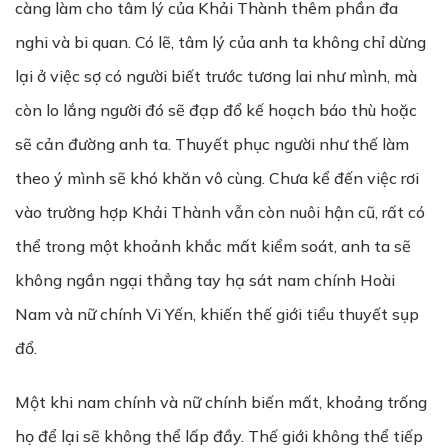
càng làm cho tâm lý của Khải Thành thêm phần đa
nghi và bi quan. Có lẽ, tâm lý của anh ta không chỉ dừng
lại ở việc sợ có người biết trước tương lai như mình, mà
còn lo lắng người đó sẽ đạp đổ kế hoạch báo thù hoặc
sẽ cản đường anh ta. Thuyết phục người như thế làm
theo ý mình sẽ khó khăn vô cùng. Chưa kể đến việc rơi
vào trường hợp Khải Thành vẫn còn nuôi hận cũ, rất có
thể trong một khoảnh khắc mất kiểm soát, anh ta sẽ
không ngần ngại thẳng tay hạ sát nam chính Hoài
Nam và nữ chính Vi Yến, khiến thế giới tiểu thuyết sụp
đổ.
Một khi nam chính và nữ chính biến mất, khoảng trống
họ để lại sẽ không thể lấp đầy. Thế giới không thể tiếp