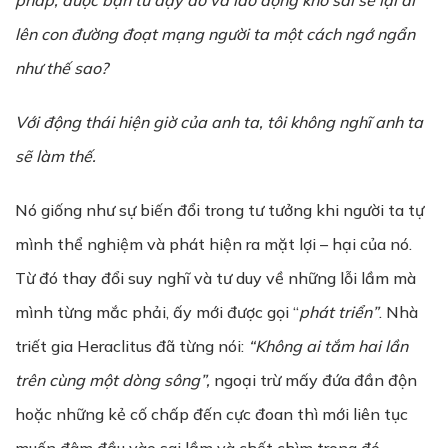
pháp, đ
ượ
c b
ạ
n tù d
ạ
y d
ỗ
và lao đ
ộ
ng kh
ổ
sai s
ẽ
l
ạ
i đi
lên con đ
ườ
ng đo
ạ
t m
ạ
ng ng
ườ
i ta m
ộ
t cách ng
ớ
ng
ẩ
n
nh
ư
th
ế
sao?
V
ớ
i đ
ộ
ng thái hi
ệ
n gi
ờ
c
ủ
a anh ta, tôi không nghĩ anh ta
s
ẽ
làm th
ế
.
Nó giống như sự biến đổi trong tư tưởng khi người ta tự
mình thể nghiệm và phát hiện ra mặt lợi – hại của nó.
Từ đó thay đổi suy nghĩ và tư duy về những lỗi lầm mà
mình từng mắc phải, ấy mới được gọi “
phát triển”
. Nhà
triết gia Heraclitus đã từng nói:
“Không ai t
ắ
m hai l
ầ
n
trên cùng m
ộ
t dòng sông”,
ngoại trừ mấy đứa đần độn
hoặc những kẻ cố chấp đến cực đoan thì mới liên tục