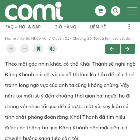
FAQ – HỎI & ĐÁP
GIỎ HÀNG
LIÊN HỆ
Home
Ký Sự Nhập Vai
Quyển 01 - Chương 20: Tôi và tình yêu sét đánh
Theo một góc nhìn khác, có thể Khải Thành sẽ nghi ngờ
Đông Khánh nói dối và dụ dỗ tôi làm lá chắn để có cớ né
tránh lòng ngờ vực của anh ta cũng không chừng. Vậy
nên, tôi mới lưu ý đến khoảng thời gian hai người họ đi
chung với nhau tối qua để có được một vài suy luận có
tính chất phỏng đoán rằng, Khải Thành đã tìm hiểu
được các thông tin qua Đông Khánh nên mới kiếm cớ
chuyển hướng sang tiếp cận tôi.