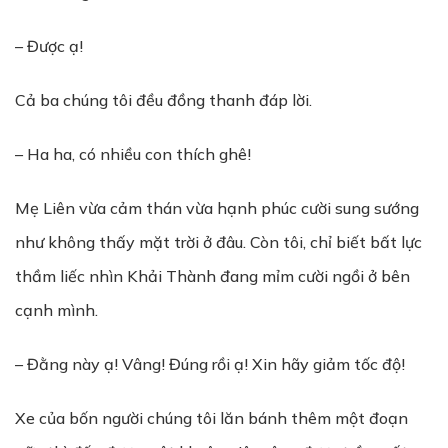
– Được ạ!
Cả ba chúng tôi đều đồng thanh đáp lời.
– Ha ha, có nhiều con thích ghê!
Mẹ Liên vừa cảm thán vừa hạnh phúc cười sung sướng
như không thấy mặt trời ở đâu. Còn tôi, chỉ biết bất lực
thầm liếc nhìn Khải Thành đang mỉm cười ngồi ở bên
cạnh mình.
– Đằng này ạ! Vâng! Đúng rồi ạ! Xin hãy giảm tốc độ!
Xe của bốn người chúng tôi lăn bánh thêm một đoạn