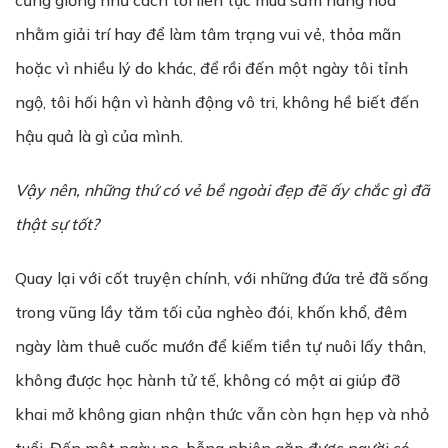
cũng giống như cách tôi liên tục mua sắm hàng hóa
nhằm giải trí hay để làm tâm trạng vui vẻ, thỏa mãn
hoặc vì nhiều lý do khác, để rồi đến một ngày tôi tỉnh
ngộ, tôi hối hận vì hành động vô tri, không hề biết đến
hậu quả là gì của mình.
Vậy nên, những thứ có vẻ bề ngoài đẹp đẽ ấy chắc gì đã
thật sự tốt?
Quay lại với cốt truyện chính, với những đứa trẻ đã sống
trong vũng lầy tăm tối của nghèo đói, khốn khổ, đêm
ngày làm thuê cuốc mướn để kiếm tiền tự nuôi lấy thân,
không được học hành tử tế, không có một ai giúp đỡ
khai mở không gian nhận thức vẫn còn hạn hẹp và nhỏ