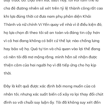
bày trước đó. Dựa trên xác suất này, tôi với tâm thế là
cha đẻ đương nhiên sẽ xét trên tỷ lệ thành công rất cao
khi lựa đúng thời cơ đưa nam phụ phản diện Khải
Thành và nữ chính Vi Yến quay về nhà vì ở điều kiện đó,
họ lựa chọn đi theo tôi sẽ an toàn và đáng tin cậy hơn
vì cả hai đang không có bất cứ thế lực nào chống lưng
hay bảo vệ họ. Quá tự tin và chủ quan vào lợi thế đang
có nên tôi đã mơ mộng rằng, mình hẳn sẽ nhận được
thiện cảm của hai người họ vì đã tiếp ứng cho họ kịp
thời.
Đây là kết quả được xác định bởi mong muốn của cá
nhân tôi, nhưng xác suất biến cố xảy ra lại thay đổi chút
đỉnh so với chuỗi suy luận ấy. Tôi đã không suy xét đến