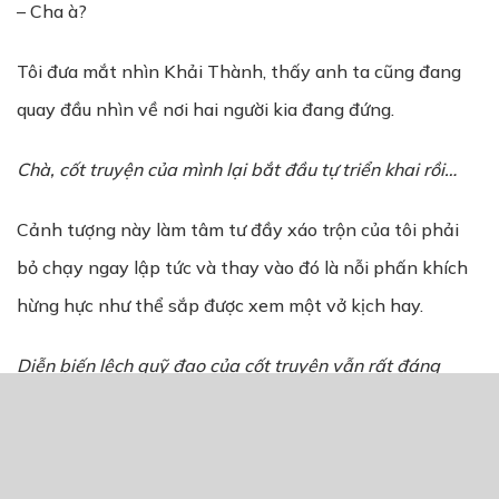
– Cha à?
Tôi đưa mắt nhìn Khải Thành, thấy anh ta cũng đang
quay đầu nhìn về nơi hai người kia đang đứng.
Chà, cốt truyện của mình lại bắt đầu tự triển khai rồi…
Cảnh tượng này làm tâm tư đầy xáo trộn của tôi phải
bỏ chạy ngay lập tức và thay vào đó là nỗi phấn khích
hừng hực như thể sắp được xem một vở kịch hay.
Diễn biến lệch quỹ đạo của cốt truyện vẫn rất đáng
mong đợi đ
ấ
y!