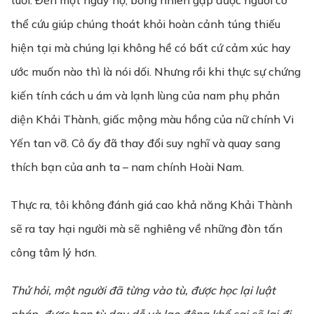
tuổi. Đến một ngày nọ, bỗng nhiên gặp được người có
thể cứu giúp chúng thoát khỏi hoàn cảnh túng thiếu
hiện tại mà chúng lại không hề có bất cứ cảm xúc hay
ước muốn nào thì là nói dối. Nhưng rồi khi thực sự chứng
kiến tính cách u ám và lạnh lùng của nam phụ phản
diện Khải Thành, giấc mộng màu hồng của nữ chính Vi
Yến tan vỡ. Cô ấy đã thay đổi suy nghĩ và quay sang
thích bạn của anh ta – nam chính Hoài Nam.
Thực ra, tôi không đánh giá cao khả năng Khải Thành
sẽ ra tay hại người mà sẽ nghiêng về những đòn tấn
công tâm lý hơn.
Th
ử
h
ỏ
i, m
ộ
t ng
ườ
i đã t
ừ
ng vào tù, đ
ượ
c h
ọ
c lại luật