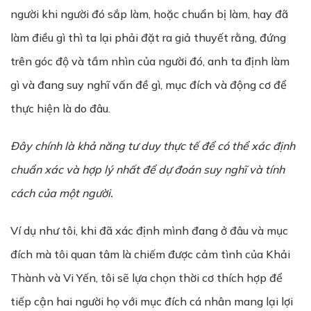
người khi người đó sắp làm, hoặc chuẩn bị làm, hay đã
làm điều gì thì ta lại phải đặt ra giả thuyết rằng, đứng
trên góc độ và tầm nhìn của người đó, anh ta định làm
gì và đang suy nghĩ vấn đề gì, mục đích và động cơ để
thực hiện là do đâu.
Đây chính là kh
ả
năng tư duy thực tế để có th
ể
xác đ
ị
nh
chu
ẩ
n xác và h
ợ
p lý nh
ấ
t đ
ể
d
ự
đoán suy nghĩ và tính
cách c
ủ
a m
ộ
t ng
ườ
i.
Ví dụ như tôi, khi đã xác định mình đang ở đâu và mục
đích mà tôi quan tâm là chiếm được cảm tình của Khải
Thành và Vi Yến, tôi sẽ lựa chọn thời cơ thích hợp để
tiếp cận hai người họ với mục đích cá nhân mang lại lợi