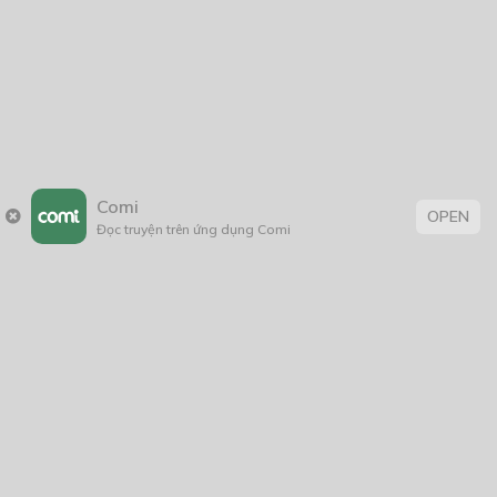
25/04/2023
Sự ra đời của siêu phẩm thuần Việt.
12/02/2023
Comi
OPEN
Đọc truyện trên ứng dụng Comi
Vàng Vàng Đại Tuyển Tập
19/07/2021
Thẻ:
âm mưu thủ đoạn
,
bảo vệ môi trường
,
BL
,
boy love
,
con nhà giàu
,
Đời Thường
,
fantasy
,
Học Đường
,
khoa học
,
Lãng Mạn
,
Lãng Mạn
; BL
,
sáng tác
,
sống lại
,
suy luận hư cấu
,
Tag 1
,
thanhxuân
,
tiểu