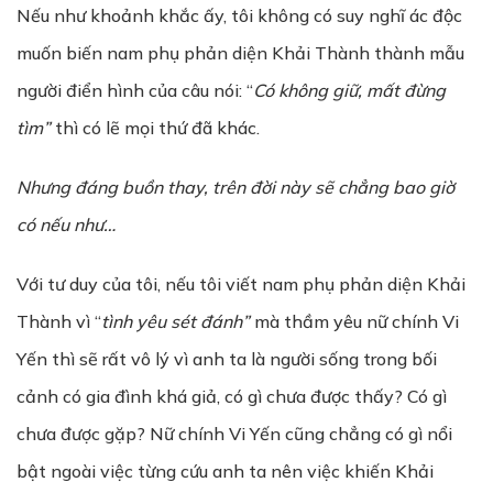
Nếu như khoảnh khắc ấy, tôi không có suy nghĩ ác độc
muốn biến nam phụ phản diện Khải Thành thành mẫu
người điển hình của câu nói: “
Có không gi
ữ,
m
ấ
t đ
ừ
ng
tìm”
thì có lẽ mọi thứ đã khác.
Nh
ư
ng đáng bu
ồ
n thay, trên đ
ờ
i này s
ẽ
ch
ẳ
ng bao gi
ờ
có n
ế
u nh
ư
…
Với tư duy của tôi, nếu tôi viết nam phụ phản diện Khải
Thành vì “
tình yêu sét đánh”
mà thầm yêu nữ chính Vi
Yến thì sẽ rất vô lý vì anh ta là người sống trong bối
cảnh có gia đình khá giả, có gì chưa được thấy? Có gì
chưa được gặp? Nữ chính Vi Yến cũng chẳng có gì nổi
bật ngoài việc từng cứu anh ta nên việc khiến Khải