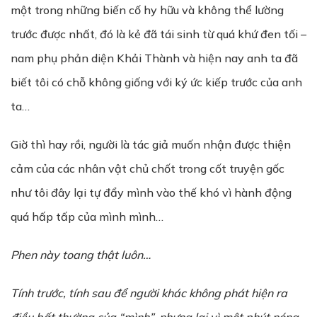
một trong những biến cố hy hữu và không thể lường
trước được nhất, đó là kẻ đã tái sinh từ quá khứ đen tối –
nam phụ phản diện Khải Thành và hiện nay anh ta đã
biết tôi có chỗ không giống với ký ức kiếp trước của anh
ta…
Giờ thì hay rồi, người là tác giả muốn nhận được thiện
cảm của các nhân vật chủ chốt trong cốt truyện gốc
như tôi đây lại tự đẩy mình vào thế khó vì hành động
quá hấp tấp của mình mình…
Phen này toang th
ậ
t luôn…
Tính tr
ướ
c, tính sau đ
ể
ng
ườ
i khác không phát hi
ệ
n ra