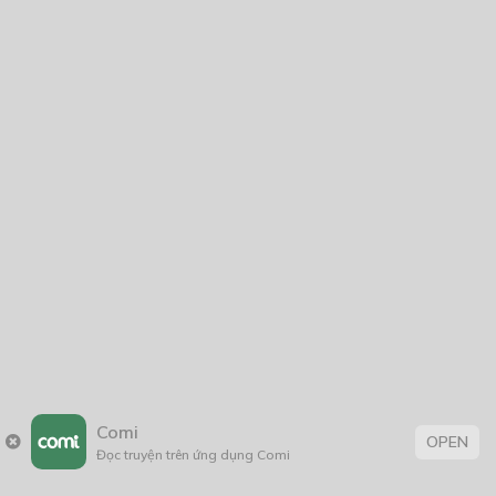
CHỦ NHÂN CỦA ENEMUGEN
21/08/2021
Ngày Mai Nắng Ấm, Tôi Không Thể Về
29/09/2021
NẾU EM LÀ CÔ ẤY
10/09/2020
Comi
Thẻ:
OPEN
Đọc truyện trên ứng dụng Comi
âm mưu thủ đoạn
,
bảo vệ môi trường
,
BL
,
boy love
,
con nhà giàu
,
Đời Thường
,
fantasy
,
Học Đường
,
khoa học
,
Lãng Mạn
,
Lãng Mạn