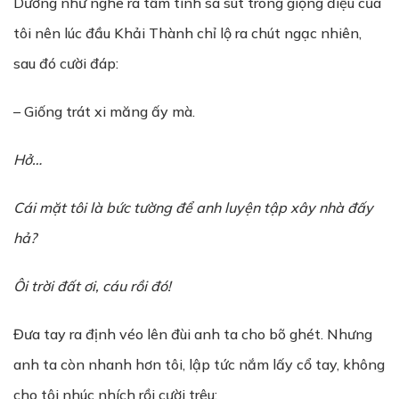
Dường như nghe ra tâm tình sa sút trong giọng điệu của
tôi nên lúc đầu Khải Thành chỉ lộ ra chút ngạc nhiên,
sau đó cười đáp:
– Giống trát xi măng ấy mà.
Hở…
Cái m
ặ
t tôi là b
ứ
c t
ườ
ng đ
ể
anh luy
ệ
n t
ậ
p xây nhà đ
ấ
y
h
ả
?
Ôi trời đất ơi, cáu r
ồ
i đó!
Đưa tay ra định véo lên đùi anh ta cho bõ ghét. Nhưng
anh ta còn nhanh hơn tôi, lập tức nắm lấy cổ tay, không
cho tôi nhúc nhích rồi cười trêu: