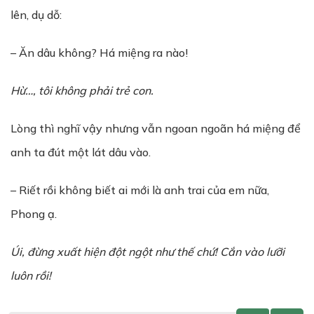
lên, dụ dỗ:
– Ăn dâu không? Há miệng ra nào!
H
ừ
…, tôi không ph
ả
i tr
ẻ
con.
Lòng thì nghĩ vậy nhưng vẫn ngoan ngoãn há miệng để
anh ta đút một lát dâu vào.
– Riết rồi không biết ai mới là anh trai của em nữa,
Phong ạ.
Úi, đ
ừ
ng xu
ấ
t hi
ệ
n đ
ộ
t ng
ộ
t nh
ư
th
ế
chứ! Cắn vào lưỡi
luôn rồi!