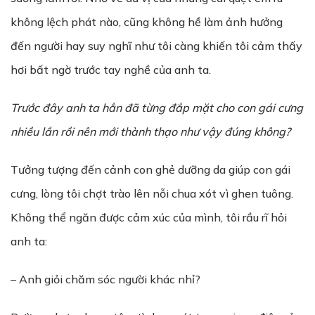
không lệch phát nào, cũng không hề làm ảnh hưởng
đến người hay suy nghĩ như tôi càng khiến tôi cảm thấy
hơi bất ngờ trước tay nghề của anh ta.
Trước đây anh ta hẳn đã t
ừ
ng đ
ắ
p m
ặ
t cho con gái c
ư
ng
nhi
ề
u l
ầ
n r
ồ
i nên m
ớ
i thành th
ạ
o nh
ư
v
ậ
y đúng không?
Tưởng tượng đến cảnh con ghẻ dưỡng da giúp con gái
cưng, lòng tôi chợt trào lên nỗi chua xót vì ghen tuông.
Không thể ngăn được cảm xúc của mình, tôi rầu rĩ hỏi
anh ta:
– Anh giỏi chăm sóc người khác nhỉ?