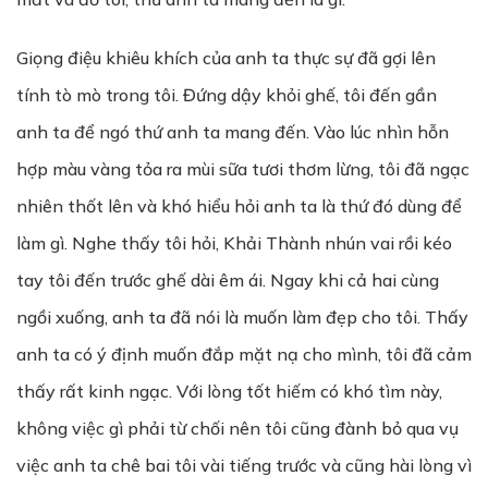
Giọng điệu khiêu khích của anh ta thực sự đã gợi lên
tính tò mò trong tôi. Đứng dậy khỏi ghế, tôi đến gần
anh ta để ngó thứ anh ta mang đến. Vào lúc nhìn hỗn
hợp màu vàng tỏa ra mùi sữa tươi thơm lừng, tôi đã ngạc
nhiên thốt lên và khó hiểu hỏi anh ta là thứ đó dùng để
làm gì. Nghe thấy tôi hỏi, Khải Thành nhún vai rồi kéo
tay tôi đến trước ghế dài êm ái. Ngay khi cả hai cùng
ngồi xuống, anh ta đã nói là muốn làm đẹp cho tôi. Thấy
anh ta có ý định muốn đắp mặt nạ cho mình, tôi đã cảm
thấy rất kinh ngạc. Với lòng tốt hiếm có khó tìm này,
không việc gì phải từ chối nên tôi cũng đành bỏ qua vụ
việc anh ta chê bai tôi vài tiếng trước và cũng hài lòng vì