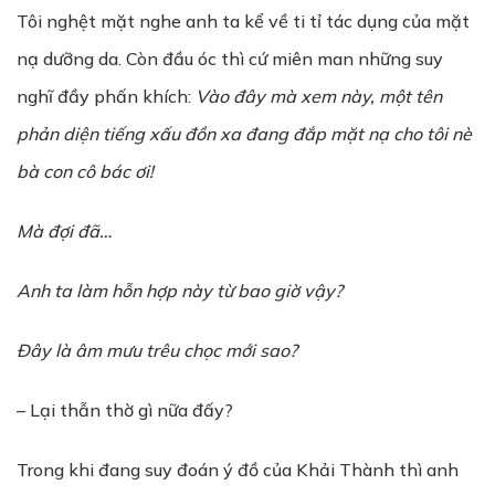
Tôi nghệt mặt nghe anh ta kể về ti tỉ tác dụng của mặt
nạ dưỡng da. Còn đầu óc thì cứ miên man những suy
nghĩ đầy phấn khích:
Vào đây mà xem này, một tên
ph
ả
n di
ệ
n tiếng xấu đồn xa đang đ
ắ
p m
ặ
t n
ạ
cho tôi nè
bà con cô bác
ơ
i!
Mà đ
ợ
i đã…
Anh ta làm hỗn hợp này từ bao giờ vậy?
Đây là âm m
ư
u trêu chọc m
ớ
i sao?
– Lại thẫn thờ gì nữa đấy?
Trong khi đang suy đoán ý đồ của Khải Thành thì anh