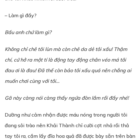
– Làm gì đấy?
B
ấ
u anh ch
ứ
làm gì?
Không ch
ỉ
chê tôi lùn mà còn chê da d
ẻ
tôi xấu! Th
ậ
m
chí, cứ hở ra một tí là đ
ộ
ng tay đ
ộ
ng chân véo má tôi
đau
ơ
i là đau! Đã th
ế
còn bảo tôi x
ấ
u quá nên ch
ẳ
ng ai
mu
ố
n ch
ơ
i cùng v
ớ
i tôi…
Gã này càng nói càng th
ấ
y ng
ứ
a đòn l
ắ
m r
ồ
i đ
ấ
y nhé!
Dường như cảm nhận được máu nóng trong người tôi
đang sôi trào nên Khải Thành chỉ cười cợt nhả rồi thả
tay tôi ra, cầm lấy đĩa hoa quả đã được bày sẵn trên bàn