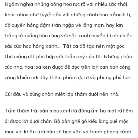
Ngắm nghía những bông hoa rực rỡ với nhiều sắc thái
khác nhau như tuyết cầu với những cánh hoa trắng li ti,
đỗ quyên hồng đậm tràn ngập vẻ lãng mạn, hay lan
trắng rủ xuống hòa cùng với sắc xanh huyền bí như biển
sâu của hoa hồng xanh,… Tất cả đã tạo nên một góc
thơ mộng rất phù hợp với thẩm mỹ của tôi. Những chậu
cúc nhỏ, hoa loa kèn được để dọc trên lan can ban công
càng khiến nơi đây thêm phần rực rỡ và phong phú hơn.
Cúi đầu và dùng chân miết lớp thảm dưới nền nhà.
Tấm thảm trải sàn màu xanh lá đông ấm hạ mát rất êm
ái được lót dưới chân. Bộ bàn ghế gỗ kiểu làng quê mộc
mạc với khăn trải bàn có hoa văn và tranh phong cảnh