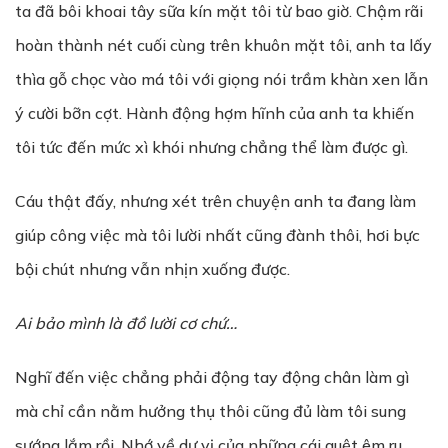
ta đã bôi khoai tây sữa kín mặt tôi từ bao giờ. Chậm rãi
hoàn thành nét cuối cùng trên khuôn mặt tôi, anh ta lấy
thìa gỗ chọc vào má tôi với giọng nói trầm khàn xen lẫn
ý cười bỡn cợt. Hành động hợm hĩnh của anh ta khiến
tôi tức đến mức xì khói nhưng chẳng thể làm được gì.
Cáu thật đấy, nhưng xét trên chuyện anh ta đang làm
giúp công việc mà tôi lười nhất cũng đành thôi, hơi bực
bội chút nhưng vẫn nhịn xuống được.
Ai b
ả
o mình là đ
ồ
l
ườ
i cơ ch
ứ
…
Nghĩ đến việc chẳng phải động tay động chân làm gì
mà chỉ cần nằm hưởng thụ thôi cũng đủ làm tôi sung
sướng lắm rồi. Nhớ về dư vị của những cái quệt êm ru