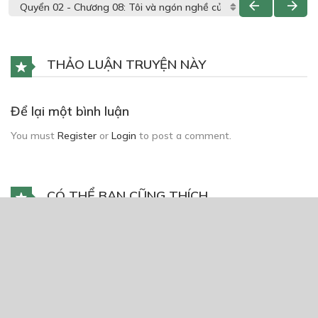
THẢO LUẬN TRUYỆN NÀY
Để lại một bình luận
You must
Register
or
Login
to post a comment.
CÓ THỂ BẠN CŨNG THÍCH
Phi Thăng Thần Giới- Lục Thiên Tử
16/09/2024