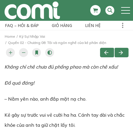
FAQ – HỎI & ĐÁP
GIỎ HÀNG
LIÊN HỆ
Home
Ký Sự Nhập Vai
Quyển 02 - Chương 08: Tôi và ngón nghề của kẻ phản diện
Không ch
ỉ
chê ch
ư
a đ
ủ
ph
ổ
ng phao mà còn chê x
ấ
u!
Đ
ồ
quá đáng!
– Nằm yên nào, anh đắp mặt nạ cho.
Kẻ gây sự trước vui vẻ cười ha ha. Cánh tay dài và chắc
khỏe của anh ta giữ chặt lấy tôi.