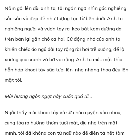
Nằm gối lên đùi anh ta, tôi ngẩn ngơ nhìn góc nghiêng
sắc sảo và đẹp đẽ như tượng tạc từ bên dưới. Anh ta
nghiêng người và vươn tay ra, kéo bát kem dưỡng da
trên bàn lại gần chỗ cả hai. Cử động nhỏ của anh ta
khiến chiếc áo ngủ dài tay rộng rãi hơi trễ xuống, để lộ
xương quai xanh và bờ vai rộng. Anh ta múc một thìa
hỗn hợp khoai tây sữa tươi lên, nhẹ nhàng thoa đều lên
mặt tôi.
Mùi hương ngòn ngọt này cuốn quá đi…
Ngửi thấy mùi khoai tây và sữa hòa quyện vào nhau,
cùng tỏa ra hương thơm tươi mát, dịu nhẹ trên mặt
mình, tôi đã không còn từ ngữ nào để diễn tả hết tâm