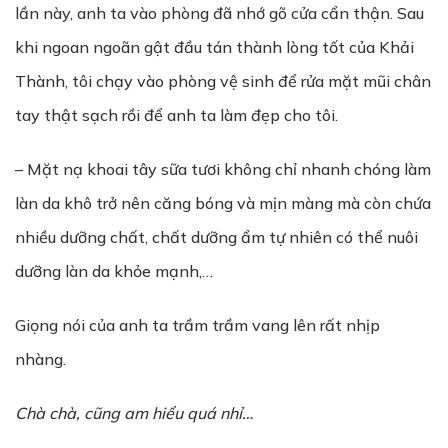
lần này, anh ta vào phòng đã nhớ gõ cửa cẩn thận. Sau
khi ngoan ngoãn gật đầu tán thành lòng tốt của Khải
Thành, tôi chạy vào phòng vệ sinh để rửa mặt mũi chân
tay thật sạch rồi để anh ta làm đẹp cho tôi.
– Mặt nạ khoai tây sữa tươi không chỉ nhanh chóng làm
làn da khô trở nên căng bóng và mịn màng mà còn chứa
nhiều dưỡng chất, chất dưỡng ẩm tự nhiên có thể nuôi
dưỡng làn da khỏe mạnh,…
Giọng nói của anh ta trầm trầm vang lên rất nhịp
nhàng.
Chà chà, cũng am hi
ể
u quá nh
ỉ
…