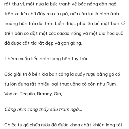
rất thú vị, một nửa là bức tranh vẽ bác nông dân ngồi
trên xe lừa chở đầy rau củ quả, nửa còn lại là hình ảnh
hoàng hôn trải dài trên biển được phủ lên bề mặt bàn. Ở
trên bàn có đặt một cốc cacao nóng và một đĩa hoa quả
đã được cắt tỉa rất đẹp và gọn gàng.
Thèm muốn liếc nhìn sang bên tay trái.
Góc giải trí ở bên kia ban công là quầy rượu bằng gỗ có
tủ lớn đựng rất nhiều loại thức uống có cồn như Rum,
Vodka, Tequila, Brandy, Gin,…
Càng nhìn càng thấy s
ầ
u trăm ng
ả
…
Chiếc tủ gỗ chứa rượu đã được khoá chặt khiến lòng tôi