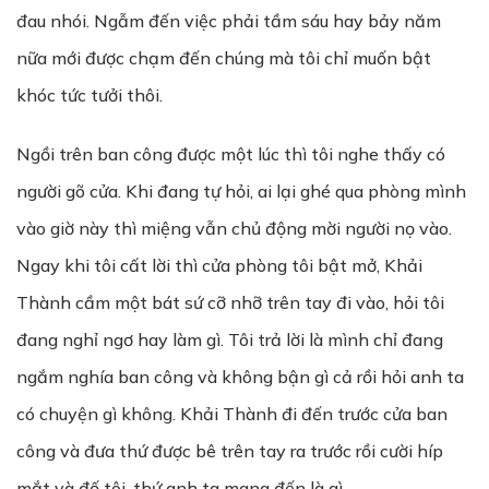
đau nhói. Ngẫm đến việc phải tầm sáu hay bảy năm
nữa mới được chạm đến chúng mà tôi chỉ muốn bật
khóc tức tưởi thôi.
Ngồi trên ban công được một lúc thì tôi nghe thấy có
người gõ cửa. Khi đang tự hỏi, ai lại ghé qua phòng mình
vào giờ này thì miệng vẫn chủ động mời người nọ vào.
Ngay khi tôi cất lời thì cửa phòng tôi bật mở, Khải
Thành cầm một bát sứ cỡ nhỡ trên tay đi vào, hỏi tôi
đang nghỉ ngơ hay làm gì. Tôi trả lời là mình chỉ đang
ngắm nghía ban công và không bận gì cả rồi hỏi anh ta
có chuyện gì không. Khải Thành đi đến trước cửa ban
công và đưa thứ được bê trên tay ra trước rồi cười híp
mắt và đố tôi, thứ anh ta mang đến là gì.