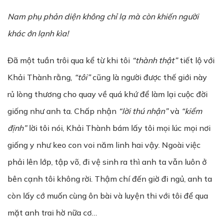
Nam phụ phản diện không chỉ lạ mà còn khiến người
khác ớn lạnh kìa!
Đã một tuần trôi qua kể từ khi tôi
“thành thật”
tiết lộ với
Khải Thành rằng,
“tôi”
cũng là người được thế giới này
rủ lòng thương cho quay về quá khứ để làm lại cuộc đời
giống như anh ta. Chấp nhận
“lời thú nhận”
và
“kiểm
định”
lời tôi nói, Khải Thành bám lấy tôi mọi lúc mọi nơi
giống y như keo con voi năm linh hai vậy. Ngoài việc
phải lên lớp, tập võ, đi vệ sinh ra thì anh ta vẫn luôn ở
bên cạnh tôi không rời. Thậm chí đến giờ đi ngủ, anh ta
còn lấy cớ muốn cùng ôn bài và luyện thi với tôi để qua
mặt anh trai hờ nữa cơ…