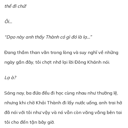
thể đi chứ!
Ôi…
“D
ạ
o này anh th
ấ
y Thành có gì đó là lạ…
”
Đang thầm than vãn trong lòng và suy nghĩ về những
ngày gần đây, tôi chợt nhớ lại lời Đông Khánh nói.
Lạ à?
Sáng nay, ba đứa đều đi học cùng nhau như thường lệ,
nhưng khi chờ Khải Thành đi lấy nước uống, anh trai hờ
đã nói với tôi như vậy và nó vẫn còn văng vẳng bên tai
tôi cho đến tận bây giờ.