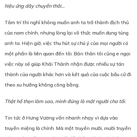
hiệu ứng dây chuyền thôi…
Tâm trí thì nghĩ không muốn anh ta trở thành địch thủ
của nam chính, nhưng lòng lại vô thức muốn dung túng
anh ta. Hiện giờ, việc thu hút sự chú ý của mọi người có
một phần là liên quan đến tôi. Bản thân tôi cũng e ngại
việc này sẽ giúp Khải Thành nhận được nhiều sự tán
thành của người khác hơn và kết quả của cuộc bầu cử đi
theo xu hướng không công bằng.
Th
ậ
t h
ổ
th
ẹ
n làm sao, mình đúng là m
ộ
t ng
ườ
i cha t
ồ
i.
Tin tức ở Hưng Vương vốn nhanh nhạy vì dựa vào
truyền miệng là chính. Mà một truyền mười, mười truyền