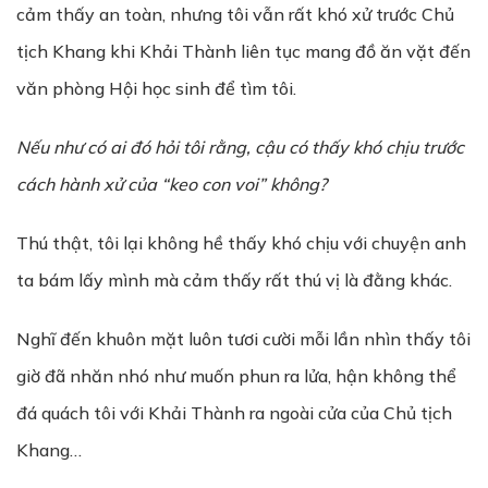
cảm thấy an toàn, nhưng tôi vẫn rất khó xử trước Chủ
tịch Khang khi Khải Thành liên tục mang đồ ăn vặt đến
văn phòng Hội học sinh để tìm tôi.
N
ế
u nh
ư
có ai đó h
ỏ
i tôi rằng, cậu có thấy khó ch
ị
u trước
cách hành xử của “keo con voi” không?
Thú thật, tôi lại không hề thấy khó chịu với chuyện anh
ta bám lấy mình mà cảm thấy rất thú vị là đằng khác.
Nghĩ đến khuôn mặt luôn tươi cười mỗi lần nhìn thấy tôi
giờ đã nhăn nhó như muốn phun ra lửa, hận không thể
đá quách tôi với Khải Thành ra ngoài cửa của Chủ tịch
Khang…