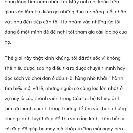
nóng lòng tìm kiếm nhân tài. Mấy anh chị khóa trên
gian xảo lắm. Họ luôn gạ những đứa trẻ bằng tuổi nhân
vật phụ đến tiếp cận tôi. Họ nhằm vào những lúc tôi
đang ở một mình để đề nghị tôi tham gia câu lạc bộ của
họ.
Thế giới này thật kinh khủng, tôi đã rất sốc vì không
thể hiểu được, sao họ điều tra ra được chuyện mình hay
đọc sách và chơi đàn ở đâu. Hãi hùng nhờ Khải Thành
tìm hiểu mới vỡ lẽ, những người có công lao lớn nhất ở
vụ này là các thành viên trong Câu lạc bộ Nhiếp ảnh
luôn đi loanh quanh trong trường để tìm và chọn những
khung cảnh tuyệt đẹp để thu vào ống kính. Tâm hồn vì
cái đẹp đã giúp họ mày mò khắp trường mỗi ngày nên