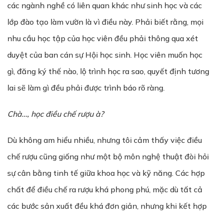
các ngành nghề có liên quan khác như sinh học và các
lớp đào tạo làm vườn là vì điều này. Phải biết rằng, mọi
nhu cầu học tập của học viên đều phải thông qua xét
duyệt của ban cán sự Hội học sinh. Học viên muốn học
gì, đăng ký thế nào, lộ trình học ra sao, quyết định tương
lai sẽ làm gì đều phải được trình báo rõ ràng.
Chà…, học đi
ề
u ch
ế
r
ượ
u à?
Dù không am hiểu nhiều, nhưng tôi cảm thấy việc điều
chế rượu cũng giống như một bộ môn nghệ thuật đòi hỏi
sự cân bằng tinh tế giữa khoa học và kỹ năng. Các hợp
chất để điều chế ra rượu khá phong phú, mặc dù tất cả
các bước sản xuất đều khá đơn giản, nhưng khi kết hợp