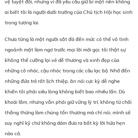
vệ tuyệt đối, nhưng vì đã yêu cầu giữ bí mật nên không
ai biết tôi là người dưới trướng của Chủ tịch Hội học sinh
trong tương lai.
Chưa từng là một người sắt đá đến mức có thể vô tình
ngoảnh mặt làm ngơ trước mọi lời mời gọi, tôi thật sự
không thể cưỡng lại vẻ dễ thương và xinh đẹp của
những cô nhóc, cậu nhóc trong các câu lạc bộ. Nhớ đến
những đứa trẻ rất lịch thiệp, ăn nói cực kỳ dễ nghe
khiến tôi phải siêu lòng không biết bao nhiêu lần. Dù
khoái lắm, nhưng vẫn phải giữ vững lý trí, không từ chối
thẳng thừng làm chúng tổn thương mà chỉ nói, mình sẽ
suy nghĩ kỹ chứ không dám đưa ra bất kỳ lời hứa hẹn
nào cả.