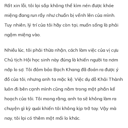
Rất xin lỗi, tôi lại sắp không thể kìm nén được khóe
miệng đang run rẩy như chuẩn bị vểnh lên của mình.
Tuy nhiên, lý trí của tôi hãy còn tại, muốn sống là phải
ngậm miệng vào.
Nhiều lúc, tôi phải thừa nhận, cách làm việc của vị cựu
Chủ tịch Hội học sinh này đúng là khiến người ta nơm
nớp lo sợ. Tôi đảm bảo Bạch Khang đã đoán ra được ý
đồ của tôi, nhưng anh ta mặc kệ. Việc dụ dỗ Khải Thành
luôn đi bên cạnh mình cũng nằm trong một phần kế
hoạch của tôi. Tôi mong rằng, anh ta sẽ không làm ra
chuyện gì kỳ quái khiến tôi không kịp trở tay. Vậy mà
nay, tôi lại có thêm một mối lo khác.