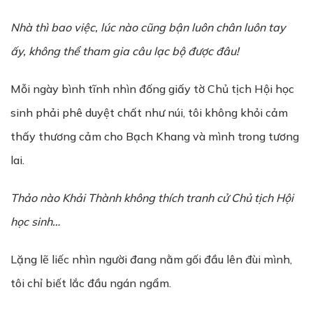
Nhà thì bao việc, lúc nào cũng b
ậ
n luôn chân luôn tay
ấ
y, không th
ể
tham gia câu l
ạ
c b
ộ
đ
ượ
c đâu!
Mỗi ngày bình tĩnh nhìn đống giấy tờ Chủ tịch Hội học
sinh phải phê duyệt chất như núi, tôi không khỏi cảm
thấy thương cảm cho Bạch Khang và mình trong tương
lai.
Thảo nào Khải Thành không thích tranh cử Chủ tịch Hội
học sinh…
Lặng lẽ liếc nhìn người đang nằm gối đầu lên đùi mình,
tôi chỉ biết lắc đầu ngán ngẩm.