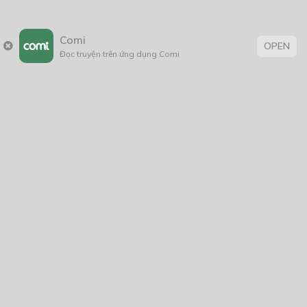
22/06/2024
Comi
OPEN
Đọc truyện trên ứng dụng Comi
Thẻ:
âm mưu thủ đoạn
,
bảo vệ môi trường
,
BL
,
boy love
,
con nhà giàu
,
Đời Thường
,
fantasy
,
Học Đường
,
khoa học
,
Lãng Mạn
,
Lãng Mạn
; BL
,
sáng tác
,
sống lại
,
suy luận hư cấu
,
Tag 1
,
thanhxuân
,
tiểu
thuyết
,
tình cảm
,
Tìnhcảm
,
triết học
,
trinh thám
,
truyện chữ
,
Truyện dài
,
truyện Việt
,
truyện Việt Nam
,
viễn tưởng
,
Xuyên
sách
Trang chủ
Về chúng tôi
Điều khoản sử dụng