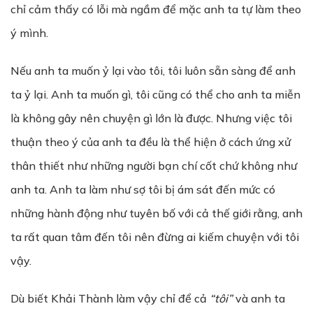
chỉ cảm thấy có lỗi mà ngầm để mặc anh ta tự làm theo
ý mình.
Nếu anh ta muốn ỷ lại vào tôi, tôi luôn sẵn sàng để anh
ta ỷ lại. Anh ta muốn gì, tôi cũng có thể cho anh ta miễn
là không gây nên chuyện gì lớn là được. Nhưng việc tôi
thuận theo ý của anh ta đều là thể hiện ở cách ứng xử
thân thiết như những người bạn chí cốt chứ không như
anh ta. Anh ta làm như sợ tôi bị ám sát đến mức có
những hành động như tuyên bố với cả thế giới rằng, anh
ta rất quan tâm đến tôi nên đừng ai kiếm chuyện với tôi
vậy.
Dù biết Khải Thành làm vậy chỉ để cả
“tôi”
và anh ta