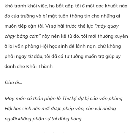
khó tránh khỏi việc, họ bắt gặp tôi ở một góc khuất nào
đó của trường và bí mật tuồn thông tin cho những ai
muốn tiếp cận tôi. Vì sợ hãi trước thế lực
“máy quay
chạy bằng cơm”
này nên kể từ đó, tôi mới thường xuyên
ở lại văn phòng Hội học sinh để lánh nạn, chứ không
phải ngay từ đầu, tôi đã có tư tưởng muốn trợ giúp uy
danh cho Khải Thành.
Dào ôi…
May mắn có thân phận là Th
ư
ký d
ự
b
ị
c
ủ
a văn phòng
H
ộ
i h
ọ
c sinh nên mới được phép vào, còn với những
người không phận sự thì đừng hòng.