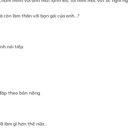
m mình với ánh mắt lạnh lẽo, tôi mím môi, vắt óc nghĩ ngợi
và còn làm thân với bạn gái của anh…?
h nói tiếp:
c đáp theo bản năng.
ã làm gì hơn thế nữa…