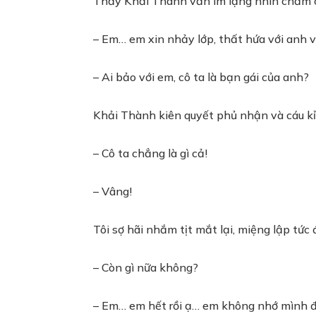
Thấy Khải Thành vẫn im lặng nhìn chằm chằ
– Em… em xin nhảy lớp, thất hứa với anh 
– Ai bảo với em, cô ta là bạn gái của anh?
Khải Thành kiên quyết phủ nhận và cáu kỉn
– Cô ta chẳng là gì cả!
– Vâng!
Tôi sợ hãi nhắm tịt mắt lại, miệng lập tứ
– Còn gì nữa không?
– Em… em hết rồi ạ… em không nhớ mình đ