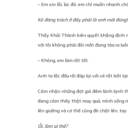
– Em xin lỗi, lúc đó, em chỉ muốn nhanh ch
Kẻ đáng trách ở đây phải là anh mới đúng! A
Thấy Khải Thành kiên quyết khẳng định mìn
với tôi không phải đôi mắt đang tỏa ra lu
– Không, em làm rất tốt.
Anh ta lắc đầu rồi đáp lại với vẻ rất bất lực
Cảm nhận những đợt gió đêm lành lạnh thổi
đang cảm thấy thật may quá, mình sống rồi
lên giường và cơ thể cũng đè chặt lên, tay
Ối, làm gì thế?