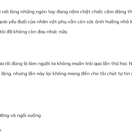
 rãi nới lỏng những ngón tay đang nắm chặt chiếc cằm đáng t
ngoài yếu đuối của nhân vật phụ vẫn còn sức ảnh hưởng nhỏ 
a tôi đã không còn đau nhức nữa.
a rồi đúng là làm người ta không muốn trải qua lần thứ hai.
h lặng, nhưng lần này lại không mang đến cho tôi chút tự ti
iường và ngồi xuống.
?