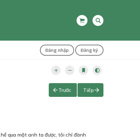
Đăng nhập
Đăng ký
Trước
Tiếp
 thể qua mặt anh ta được, tôi chỉ đành