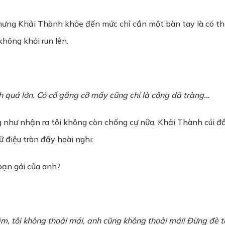
ưng Khải Thành khỏe đến mức chỉ cần một bàn tay là có thể 
không khỏi run lên.
h quá lớn. Có cố gắng cỡ mấy cũng chỉ là công dã tràng…
g như nhận ra tôi không còn chống cự nữa, Khải Thành cúi đ
ữ điệu tràn đầy hoài nghi:
 bạn gái của anh?
ắm, tôi không thoải mái, anh cũng không thoải mái! Đừng đè tô