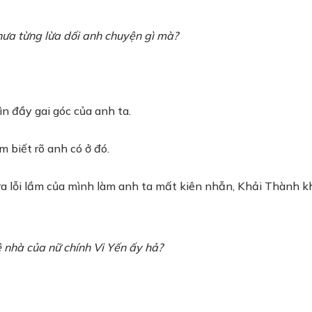
chưa từng lừa dối anh chuyện gì mà?
ìn đầy gai góc của anh ta.
 biết rõ anh có ở đó.
ra lỗi lầm của mình làm anh ta mất kiên nhẫn, Khải Thành khị
ê nhà của nữ chính Vi Yến ấy hả?