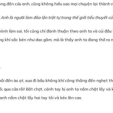
óng đến cứu anh, cũng không hiểu sao mọi chuyện lại thành r
nh là người làm đảo lộn trật tự trong thế giới tiểu thuyết củ
h làm sai, tôi cũng chỉ đành thuận theo anh ta và cúi đầu h
ồng khí sắc bén như dao găm, mà là thấy anh ta đang thở ra 
.
 đến ào ạt, xua đi bầu không khí căng thẳng đến nghẹt thở 
, qua cửa rồi! Bất chợt, cánh tay bị anh ta nắm chặt lấy và
 anh nắm chặt lấy hai tay tôi và kéo lên cao.