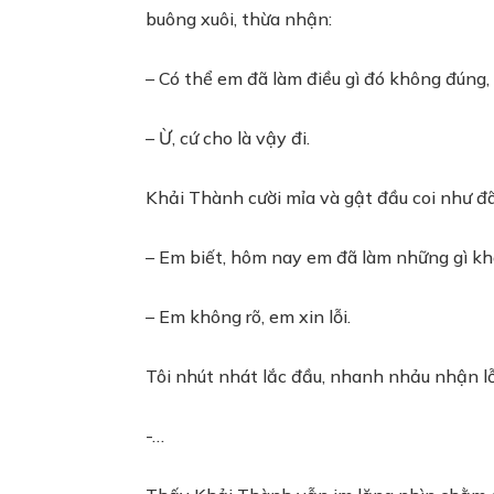
buông xuôi, thừa nhận:
– Có thể em đã làm điều gì đó không đúng
– Ừ, cứ cho là vậy đi.
Khải Thành cười mỉa và gật đầu coi như đã 
– Em biết, hôm nay em đã làm những gì k
– Em không rõ, em xin lỗi.
Tôi nhút nhát lắc đầu, nhanh nhảu nhận lỗi 
-…