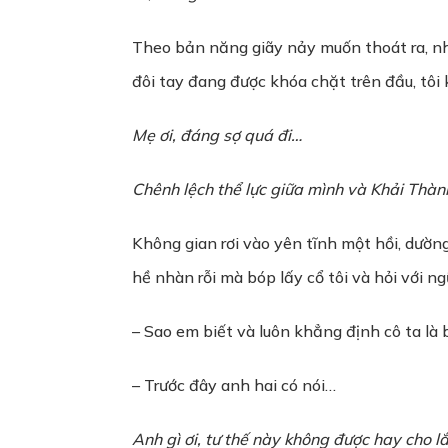
Theo bản năng giãy nảy muốn thoát ra, nh
đôi tay đang được khóa chặt trên đầu, tôi 
Mẹ ơi, đáng sợ quá đi…
Chênh lệch thể lực giữa mình và Khải Thàn
Không gian rơi vào yên tĩnh một hồi, dườn
hề nhàn rỗi mà bóp lấy cổ tôi và hỏi với ng
– Sao em biết và luôn khẳng định cô ta là
– Trước đây anh hai có nói…
Anh gì ơi, tư thế này không được hay cho l