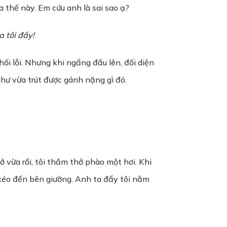
a thế này. Em cứu anh là sai sao ạ?
a tôi đấy!
ối lỗi. Nhưng khi ngẩng đầu lên, đối diện
như vừa trút được gánh nặng gì đó.
vừa rồi, tôi thầm thở phào một hơi. Khi
 kéo đến bên giường. Anh ta đẩy tôi nằm