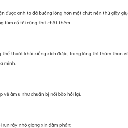
ận được anh ta đã buông lỏng hơn một chút nên thử giãy giụ
ng túm cổ tôi cũng thít chặt thêm.
hể thoát khỏi xiềng xích được, trong lòng thì thầm than vãn
a mình.
vẻ âm u như chuẩn bị nổi bão hỏi lại.
i run rẩy nhỏ giọng xin đàm phán: