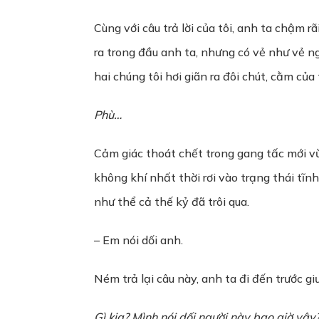
Cùng với câu trả lời của tôi, anh ta chậm
ra trong đầu anh ta, nhưng có vẻ như vẻ 
hai chúng tôi hơi giãn ra đôi chút, cằm củ
Phù…
Cảm giác thoát chết trong gang tấc mới vừ
không khí nhất thời rơi vào trạng thái tĩn
như thể cả thế kỷ đã trôi qua.
– Em nói dối anh.
Ném trả lại câu này, anh ta đi đến trước g
Gì kia? Mình nói dối người này bao giờ vậy