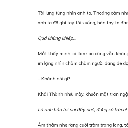
Tôi lúng túng nhìn anh ta. Thoáng cảm nh
anh ta đã ghì tay tôi xuống, bàn tay to đa
Quá khủng khiếp…
Mắt thấy mình có làm sao cũng vẫn không t
im lặng nhìn chằm chằm người đang đe dọ
– Khánh nói gì?
Khải Thành nhíu mày, khuôn mặt tràn ngập 
Là anh bảo tôi nói đấy nhé, đừng có trách!
Âm thầm nhe răng cười trộm trong lòng, tô