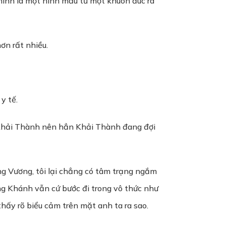
mình là một hình mẫu từ một khuôn đúc ra
ơn rất nhiều.
y tế.
ới Khải Thành nên hẳn Khải Thành đang đợi
ng Vương, tôi lại chẳng có tâm trạng ngắm
ông Khánh vẫn cứ bước đi trong vô thức như
thấy rõ biểu cảm trên mặt anh ta ra sao.