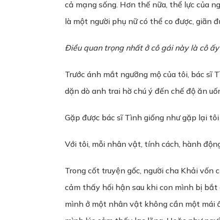
cả mạng sống. Hơn thế nữa, thể lực của ng
là một người phụ nữ có thể co được, giãn đ
Điều quan trọng nhất ở cô gái này là cô ấy
Trước ánh mắt ngưỡng mộ của tôi, bác sĩ Tìn
dặn dò anh trai hờ chú ý đến chế độ ăn uốn
Gặp được bác sĩ Tình giống như gặp lại tôi
Với tôi, mỗi nhân vật, tính cách, hành độ
Trong cốt truyện gốc, người cha Khải vốn c
cảm thấy hối hận sau khi con mình bị bắt c
mình ở một nhân vật không cần một mái ấm 