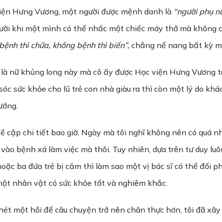
 viện Hưng Vương, một người được mệnh danh là
“người phụ n
ời khi một mình có thể nhấc một chiếc máy thở mà không cầ
bệnh thì chữa, không bệnh thì biến”,
chẳng nể nang bất kỳ mộ
i là nữ khủng long này mà cô ấy được Học viện Hưng Vương 
 sức khỏe cho lũ trẻ con nhà giàu ra thì còn một lý do khác,
ướng.
ề cập chi tiết bao giờ. Ngày mà tôi nghĩ không nên có quá nh
i vào bệnh xá làm việc mà thôi. Tuy nhiên, dựa trên tư duy lu
 hoặc ba đứa trẻ bị cảm thì làm sao một vị bác sĩ có thể đối 
một nhân vật có sức khỏe tốt và nghiêm khắc.
hét một hồi để câu chuyện trở nên chân thực hơn, tôi đã xâ