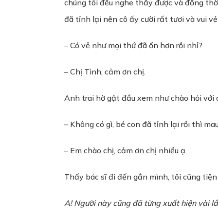
chúng tôi đều nghe thấy được và đồng thời
đã tỉnh lại nên cô ấy cười rất tươi và vui vẻ
– Có vẻ như mọi thứ đã ổn hơn rồi nhỉ?
– Chị Tình, cảm ơn chị.
Anh trai hờ gật đầu xem như chào hỏi với 
– Không có gì, bé con đã tỉnh lại rồi thì ma
– Em chào chị, cảm ơn chị nhiều ạ.
Thấy bác sĩ đi đến gần mình, tôi cũng tiện 
A! Người này cũng đã từng xuất hiện vài lầ