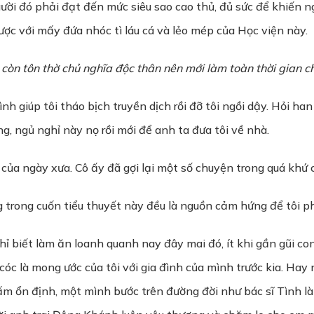
ười đó phải đạt đến mức siêu sao cao thủ, đủ sức để khiến ng
ược với mấy đứa nhóc tì láu cá và lẻo mép của Học viện này.
 còn tôn thờ chủ nghĩa độc thân nên mới làm toàn thời gian c
h giúp tôi tháo bịch truyền dịch rồi đỡ tôi ngồi dậy. Hỏi han 
g, ngủ nghỉ này nọ rồi mới để anh ta đưa tôi về nhà.
 của ngày xưa. Cô ấy đã gợi lại một số chuyện trong quá khứ c
ng trong cuốn tiểu thuyết này đều là nguồn cảm hứng để tôi 
hỉ biết làm ăn loanh quanh nay đây mai đó, ít khi gần gũi co
óc là mong ước của tôi với gia đình của mình trước kia. Hay 
ổn định, một mình bước trên đường đời như bác sĩ Tình là s