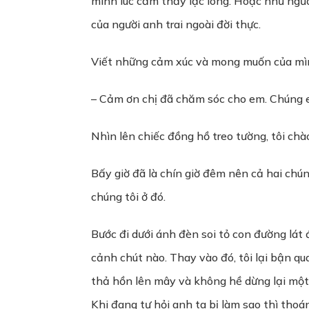
mình lúc cảm thấy lạc lõng. Hoặc như ngư
của người anh trai ngoài đời thực.
Viết những cảm xúc và mong muốn của mình
– Cảm ơn chị đã chăm sóc cho em. Chúng 
Nhìn lên chiếc đồng hồ treo tường, tôi chà
Bấy giờ đã là chín giờ đêm nên cả hai chú
chúng tôi ở đó.
Bước đi dưới ánh đèn soi tỏ con đường lát
cảnh chút nào. Thay vào đó, tôi lại bận q
thả hồn lên mây và không hề dừng lại một p
Khi đang tự hỏi anh ta bị làm sao thì tho