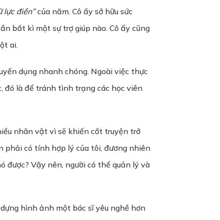
ữ lực điền”
của năm. Cô ấy sở hữu sức
n bất kì một sự trợ giúp nào. Cô ấy cũng
t ai.
tuyển dụng nhanh chóng. Ngoài việc thực
 đó là để tránh tình trạng các học viên
iều nhân vật vì sẽ khiến cốt truyện trở
ôn phải có tính hợp lý của tôi, đương nhiên
phó được? Vậy nên, người có thể quản lý và
y dựng hình ảnh một bác sĩ yêu nghề hơn