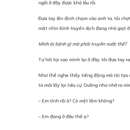
ngồi ở đây được khá lâu rồi.
Đưa tay lên định chạm vào anh ta, tôi chợ
mặt nhìn bình truyền dịch đang nhỏ giọt ở
Mình bị bệnh gì mà phải truyền nước thế?
Tự hỏi tại sao mình lại ở đây, tôi đưa ta
Như thể nghe thấy tiếng động mà tôi tạo 
ta mới lấy lại tiêu cự. Dường như nhớ ra m
– Em tỉnh rồi à? Có mệt lắm không?
– Em đang ở đâu thế ạ?