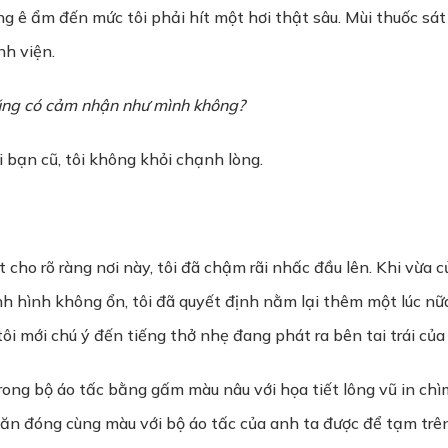
ưng ê ẩm đến mức tôi phải hít một hơi thật sâu. Mùi thuốc s
nh viện.
 cũng có cảm nhận như mình không?
 bạn cũ, tôi không khỏi chạnh lòng.
 cho rõ ràng nơi này, tôi đã chậm rãi nhấc đầu lên. Khi vừa 
h hình không ổn, tôi đã quyết định nằm lại thêm một lúc nữ
tôi mới chú ý đến tiếng thở nhẹ đang phát ra bên tai trái của
rong bộ áo tấc bằng gấm màu nâu với họa tiết lông vũ in ch
ăn đóng cùng màu với bộ áo tấc của anh ta được để tạm trên 