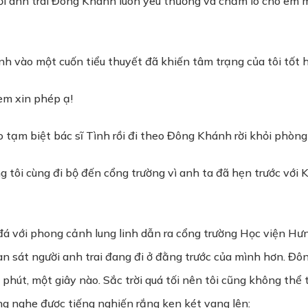
ời anh trai Đông Khánh luôn yêu thương và chăm lo cho em 
 vào một cuốn tiểu thuyết đã khiến tâm trạng của tôi tốt h
em xin phép ạ!
o tạm biệt bác sĩ Tình rồi đi theo Đông Khánh rời khỏi phòng 
ng tôi cùng đi bộ đến cổng trường vì anh ta đã hẹn trước v
 đá với phong cảnh lung linh dẫn ra cổng trường Học viện Hư
uan sát người anh trai đang đi ở đằng trước của mình hơn. Đ
hút, một giây nào. Sắc trời quá tối nên tôi cũng không thể 
áng nghe được tiếng nghiến rắng ken két vang lên: