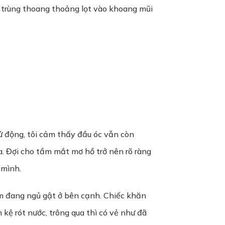
át trùng thoang thoảng lọt vào khoang mũi
cử động, tôi cảm thấy đầu óc vẫn còn
a. Đợi cho tầm mắt mơ hồ trở nên rõ ràng
 mình.
ìm đang ngủ gật ở bên cạnh. Chiếc khăn
kệ rót nước, trông qua thì có vẻ như đã