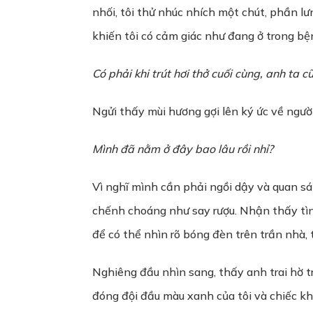
nhối, tôi thử nhúc nhích một chút, phần l
khiến tôi có cảm giác như đang ở trong bệ
Có phải khi trút hơi thở cuối cùng, anh ta
Ngửi thấy mùi hương gợi lên ký ức về người
Mình đã nằm ở đây bao lâu rồi nhỉ?
Vì nghĩ mình cần phải ngồi dậy và quan sát
chếnh choáng như say rượu. Nhận thấy tìn
để có thể nhìn rõ bóng đèn trên trần nhà, 
Nghiêng đầu nhìn sang, thấy anh trai hờ t
đóng đội đầu màu xanh của tôi và chiếc kh