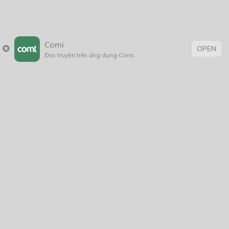
Thẻ:
âm mưu thủ đoạn
,
bảo vệ môi trường
,
BL
,
boy love
,
con nhà giàu
,
Comi
OPEN
Đời Thường
,
fantasy
,
Học Đường
,
khoa học
,
Lãng Mạn
,
Lãng Mạn
Đọc truyện trên ứng dụng Comi
; BL
,
sáng tác
,
sống lại
,
suy luận hư cấu
,
Tag 1
,
thanhxuân
,
tiểu
thuyết
,
tình cảm
,
Tìnhcảm
,
triết học
,
trinh thám
,
truyện chữ
,
Truyện dài
,
truyện Việt
,
truyện Việt Nam
,
viễn tưởng
,
Xuyên
sách
Trang chủ
Về chúng tôi
Điều khoản sử dụng
Hỏi & Đáp
Liên hệ
COMI © 2024 Comicola - Nền tảng truyện tranh bản quyền duy nhất tại
Việt Nam.