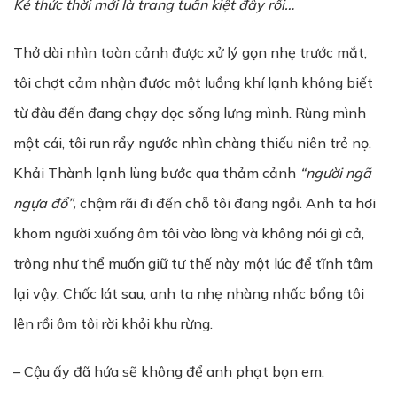
Kẻ thức thời mới là trang tuấn kiệt đây rồi…
Thở dài nhìn toàn cảnh được xử lý gọn nhẹ trước mắt,
tôi chợt cảm nhận được một luồng khí lạnh không biết
từ đâu đến đang chạy dọc sống lưng mình. Rùng mình
một cái, tôi run rẩy ngước nhìn chàng thiếu niên trẻ nọ.
Khải Thành lạnh lùng bước qua thảm cảnh
“ng
ườ
i ngã
ng
ự
a đổ”,
chậm rãi đi đến chỗ tôi đang ngồi. Anh ta hơi
khom người xuống ôm tôi vào lòng và không nói gì cả,
trông như thể muốn giữ tư thế này một lúc để tĩnh tâm
lại vậy. Chốc lát sau, anh ta nhẹ nhàng nhấc bổng tôi
lên rồi ôm tôi rời khỏi khu rừng.
– Cậu ấy đã hứa sẽ không để anh phạt bọn em.