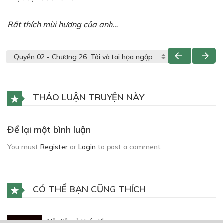
R
ấ
t thích mùi h
ươ
ng c
ủ
a anh…
THẢO LUẬN TRUYỆN NÀY
Để lại một bình luận
You must
Register
or
Login
to post a comment.
CÓ THỂ BẠN CŨNG THÍCH
Mộc Cận và Huân Phong