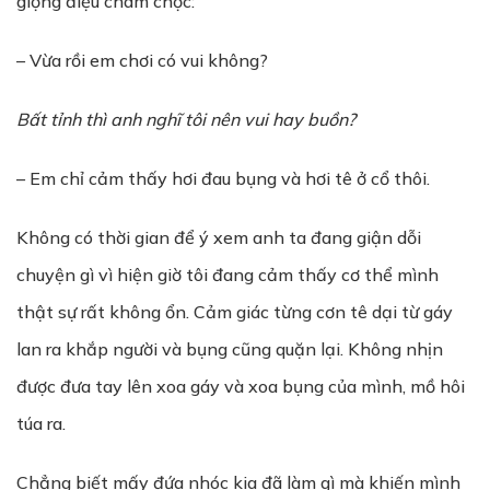
giọng điệu châm chọc:
– Vừa rồi em chơi có vui không?
B
ấ
t t
ỉ
nh thì anh nghĩ tôi nên vui hay bu
ồ
n?
– Em chỉ cảm thấy hơi đau bụng và hơi tê ở cổ thôi.
Không có thời gian để ý xem anh ta đang giận dỗi
chuyện gì vì hiện giờ tôi đang cảm thấy cơ thể mình
thật sự rất không ổn. Cảm giác từng cơn tê dại từ gáy
lan ra khắp người và bụng cũng quặn lại. Không nhịn
được đưa tay lên xoa gáy và xoa bụng của mình, mồ hôi
túa ra.
Chẳng biết mấy đứa nhóc kia đã làm gì mà khiến mình