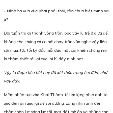
– Nịnh bợ vừa vừa phai phải thôi, còn chưa biết mình sai
à?
Đội tuần tra đi thành vòng tròn, bao vây lũ trẻ ở giữa để
không cho chúng có cơ hội chạy trốn vừa nghe vậy liền
sôi máu, tức tối ký đầu mỗi đứa một cái khiến chúng rên
la thảm thiết rồi lại cười hì hì đầy nịnh nọt.
V
ậ
y là đo
ạ
n ti
ể
u ti
ế
t này đã k
ế
t thúc trong êm đ
ề
m nh
ư
v
ậ
y đ
ấ
y.
Mềm nhũn tựa vào Khải Thành, tôi im lặng nhìn anh ta
quơ đèn pin qua lại để soi đường. Lặng nhìn ánh đèn
chập chờn lúc sáng lúc tối, mặt đất mờ ảo và những cơn