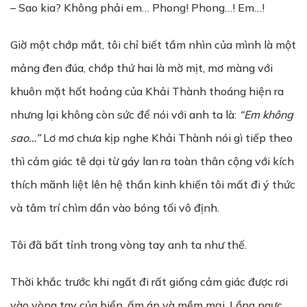
– Sao kia? Không phải em… Phong! Phong…! Em…!
Giờ một chớp mắt, tôi chỉ biết tầm nhìn của mình là một
mảng đen đúa, chớp thứ hai là mờ mịt, mơ màng với
khuôn mặt hốt hoảng của Khải Thành thoáng hiện ra
nhưng lại không còn sức để nói với anh ta là:
“Em không
sao…”
Lơ mơ chưa kịp nghe Khải Thành nói gì tiếp theo
thì cảm giác tê dại từ gáy lan ra toàn thân cộng với kích
thích mãnh liệt lên hệ thần kinh khiến tôi mất đi ý thức
và tâm trí chìm dần vào bóng tối vô định.
Tôi đã bất tỉnh trong vòng tay anh ta như thế.
Thời khắc trước khi ngất đi rất giống cảm giác được rơi
vào vòng tay của biển, ấm áp và mềm mại. Lồng ngực