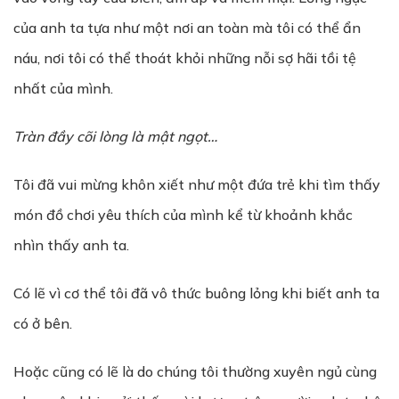
của anh ta tựa như một nơi an toàn mà tôi có thể ẩn
náu, nơi tôi có thể thoát khỏi những nỗi sợ hãi tồi tệ
nhất của mình.
Tràn đ
ầ
y cõi lòng là m
ậ
t ng
ọ
t…
Tôi đã vui mừng khôn xiết như một đứa trẻ khi tìm thấy
món đồ chơi yêu thích của mình kể từ khoảnh khắc
nhìn thấy anh ta.
Có lẽ vì cơ thể tôi đã vô thức buông lỏng khi biết anh ta
có ở bên.
Hoặc cũng có lẽ là do chúng tôi thường xuyên ngủ cùng