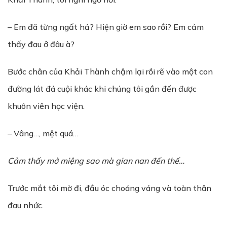
– Em đã từng ngất hả? Hiện giờ em sao rồi? Em cảm
thấy đau ở đâu à?
Bước chân của Khải Thành chậm lại rồi rẽ vào một con
đường lát đá cuội khác khi chúng tôi gần đến được
khuôn viên học viện.
– Vâng…, mệt quá…
C
ả
m th
ấ
y m
ở
mi
ệ
ng sao mà gian nan đ
ế
n th
ế
…
Trước mắt tôi mờ đi, đầu óc choáng váng và toàn thân
đau nhức.