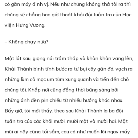
có gắn máy định vị. Nếu như chúng không thả tôi ra thì
chúng sẽ chẳng bao giờ thoát khỏi đội tuần tra của Học
viện Hưng Vương.
– Không chạy nữa?
Một lát sau, giọng nói trầm thấp và khàn khàn vang lên,
Khải Thành bình tĩnh bước ra từ bụi cây gần đó, vạch ra
những lùm cỏ mọc um tùm xung quanh và tiến đến chỗ
chúng tôi. Khắp nơi cũng đồng thời bừng sáng bởi
những ánh đèn pin chiếu từ nhiều hướng khác nhau.
Bấy giờ, tôi mới thấy, theo sau Khải Thành là ba đội
tuần tra của các khối mười, mười một và mười hai. Mặt
mũi ai nấy cũng tối sầm, cau có như muốn lôi ngay mấy