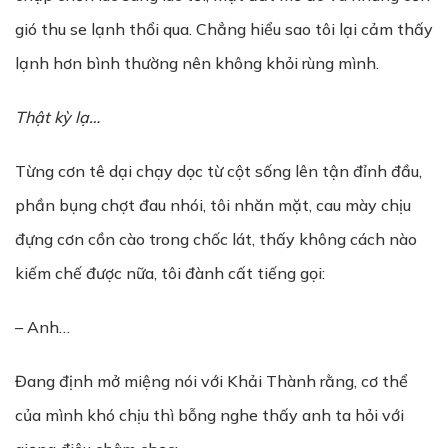
gió thu se lạnh thổi qua. Chẳng hiểu sao tôi lại cảm thấy
lạnh hơn bình thường nên không khỏi rùng mình.
Th
ậ
t kỳ l
ạ
…
Từng cơn tê dại chạy dọc từ cột sống lên tận đỉnh đầu,
phần bụng chợt đau nhói, tôi nhăn mặt, cau mày chịu
đựng cơn cồn cào trong chốc lát, thấy không cách nào
kiếm chế được nữa, tôi đành cất tiếng gọi:
– Anh…
Đang định mở miệng nói với Khải Thành rằng, cơ thể
của mình khó chịu thì bỗng nghe thấy anh ta hỏi với