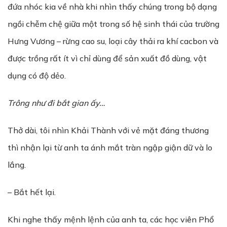
đứa nhóc kia về nhà khi nhìn thấy chúng trong bộ dạng
ngồi chễm chệ giữa một trong số hệ sinh thái của trường
Hưng Vương – rừng cao su, loại cây thải ra khí cacbon và
được trồng rất ít vì chỉ dùng để sản xuất đồ dùng, vật
dụng có độ dẻo.
Trông nh
ư
đi b
ắ
t gian
ấ
y…
Thở dài, tôi nhìn Khải Thành với vẻ mặt đáng thương
thì nhận lại từ anh ta ánh mắt tràn ngập giận dữ và lo
lắng.
– Bắt hết lại.
Khi nghe thấy mệnh lệnh của anh ta, các học viên Phổ