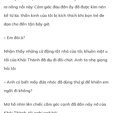
ra nông nỗi này. Cảm giác đau đớn ấy đã được kìm nén
kể từ lúc thần kinh của tôi bị kích thích khi bọn trẻ đe
dọa cho đến tận bây giờ.
– Em đói à?
Nhận thấy những cử động rất nhỏ của tôi, khuôn mặt u
tối của Khải Thành đã dịu đi đôi chút. Anh ta nhẹ giọng
hỏi tôi.
– Anh có biết mấy đứa nhóc đã dùng thứ gì để khiến em
ngất đi không?
Mơ hồ nhìn lên chiếc cằm góc cạnh đã dần nảy nở của
Khải Thành, tôi nghi ngờ hỏi.