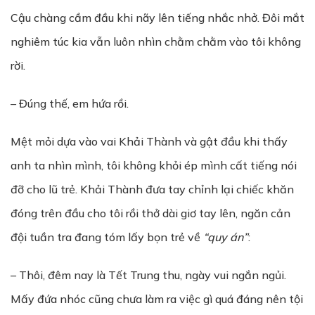
Cậu chàng cầm đầu khi nãy lên tiếng nhắc nhở. Đôi mắt
nghiêm túc kia vẫn luôn nhìn chằm chằm vào tôi không
rời.
– Đúng thế, em hứa rồi.
Mệt mỏi dựa vào vai Khải Thành và gật đầu khi thấy
anh ta nhìn mình, tôi không khỏi ép mình cất tiếng nói
đỡ cho lũ trẻ. Khải Thành đưa tay chỉnh lại chiếc khăn
đóng trên đầu cho tôi rồi thở dài giơ tay lên, ngăn cản
đội tuần tra đang tóm lấy bọn trẻ về
“quy án”
:
– Thôi, đêm nay là Tết Trung thu, ngày vui ngắn ngủi.
Mấy đứa nhóc cũng chưa làm ra việc gì quá đáng nên tội