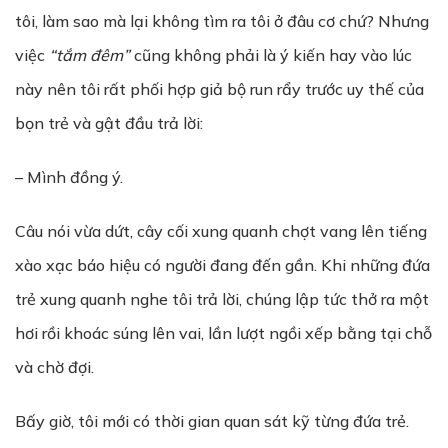
tôi, làm sao mà lại không tìm ra tôi ở đâu cơ chứ? Nhưng
việc
“t
ắ
m đêm”
cũng không phải là ý kiến hay vào lúc
này nên tôi rất phối hợp giả bộ run rẩy trước uy thế của
bọn trẻ và gật đầu trả lời:
– Mình đồng ý.
Câu nói vừa dứt, cây cối xung quanh chợt vang lên tiếng
xào xạc báo hiệu có người đang đến gần. Khi những đứa
trẻ xung quanh nghe tôi trả lời, chúng lập tức thở ra một
hơi rồi khoác súng lên vai, lần lượt ngồi xếp bằng tại chỗ
và chờ đợi.
Bấy giờ, tôi mới có thời gian quan sát kỹ từng đứa trẻ.