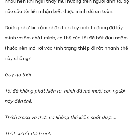
nhau nên khi ngửi thấy mùi hương trên người anh ta, bộ
não của tôi liền nhận biết được mình đã an toàn.
Dường như lúc cảm nhận bàn tay anh ta đang đỡ lấy
mình và ôm chặt mình, cơ thể của tôi đã bắt đầu ngấm
thuốc nên mới rơi vào tình trạng thiếp đi rất nhanh thế
này chăng?
Gay go thật…
Tôi đã không phát hi
ệ
n ra, mình đã mê mu
ộ
i con người
này đ
ế
n th
ế
.
Thích trong vô th
ứ
c và không th
ể
ki
ể
m soát đ
ượ
c…
Th
ậ
t
s
ự
r
ấ
t thích anh…