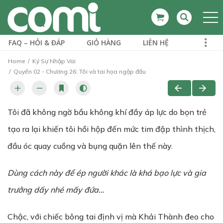
FAQ – HỎI & ĐÁP
GIỎ HÀNG
LIÊN HỆ
Home
Ký Sự Nhập Vai
Quyển 02 - Chương 26: Tôi và tai họa ngập đầu
Tôi đã không ngờ bầu không khí đầy áp lực do bọn trẻ
tạo ra lại khiến tôi hồi hộp đến mức tim đập thình thịch,
đầu óc quay cuồng và bụng quặn lên thế này.
Dùng cách này đ
ể
ép ng
ườ
i khác là khá b
ạ
o l
ự
c và gia
tr
ưở
ng d
ấ
y nhé m
ấ
y đ
ứ
a…
Chậc, với chiếc bông tai định vị mà Khải Thành đeo cho