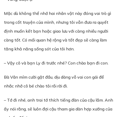
Mặc dù không thể nhớ hai nhân vật này đóng vai trò gì
trong cốt truyện của mình, nhưng tôi vẫn đưa ra quyết
định muốn kết bạn hoặc giao lưu với càng nhiều người
càng tốt. Có mối quan hệ rộng và tốt đẹp sẽ càng làm
tăng khả năng sống sót của tôi hơn.
– Vậy cô và bạn Ly đi trước nhé? Con chào bạn đi con.
Bà Vân mỉm cười gật đầu, dịu dàng vỗ vai con gái để
nhắc nhở cô bé chào tôi rồi rời đi.
– Tớ đi nhé, anh trai tớ thích tiếng đàn của cậu lắm. Anh
ấy nói rằng, sẽ luôn đợi cậu tham gia dàn hợp xướng của