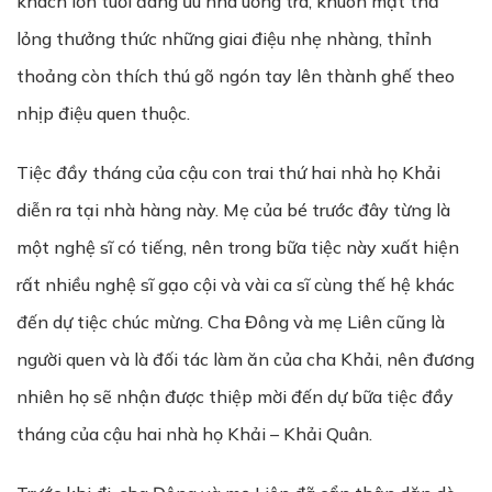
khách lớn tuổi đang ưu nhã uống trà, khuôn mặt thả
lỏng thưởng thức những giai điệu nhẹ nhàng, thỉnh
thoảng còn thích thú gõ ngón tay lên thành ghế theo
nhịp điệu quen thuộc.
Tiệc đầy tháng của cậu con trai thứ hai nhà họ Khải
diễn ra tại nhà hàng này. Mẹ của bé trước đây từng là
một nghệ sĩ có tiếng, nên trong bữa tiệc này xuất hiện
rất nhiều nghệ sĩ gạo cội và vài ca sĩ cùng thế hệ khác
đến dự tiệc chúc mừng. Cha Đông và mẹ Liên cũng là
người quen và là đối tác làm ăn của cha Khải, nên đương
nhiên họ sẽ nhận được thiệp mời đến dự bữa tiệc đầy
tháng của cậu hai nhà họ Khải – Khải Quân.