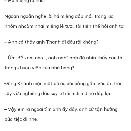
– Há miệng ra nào?
Ngoan ngoãn nghe lời há miệng đớp mồi, trong lúc
nhồm nhoàm nhai miếng lê tươi, tôi tiện thể hỏi anh ta:
– Anh có thấy anh Thành đi đâu rồi không?
– Ừm, để xem nào…, anh nghĩ, anh đã nhìn thấy cậu ta
trong khuôn viên của nhà hàng?
Đông Khánh mặc một bộ áo dài bằng gấm vừa ăn trái
cây vừa nghiêng đầu suy tư rồi mới mơ hồ đáp lại.
– Vậy em ra ngoài tìm anh ấy đây, anh cứ tận hưởng
bữa tiệc đi nhé.