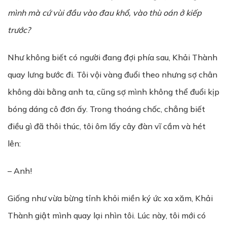
mình mà cứ vùi đầu vào đau khổ, vào thù oán ở kiếp
trước?
Như không biết có người đang đợi phía sau, Khải Thành
quay lưng bước đi. Tôi vội vàng đuổi theo nhưng sợ chân
không dài bằng anh ta, cũng sợ mình không thể đuổi kịp
bóng dáng cô đơn ấy. Trong thoáng chốc, chẳng biết
điều gì đã thôi thúc, tôi ôm lấy cây đàn vĩ cầm và hét
lên:
– Anh!
Giống như vừa bừng tỉnh khỏi miền ký ức xa xăm, Khải
Thành giật mình quay lại nhìn tôi. Lúc này, tôi mới có