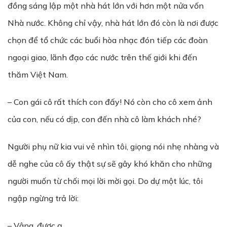
đồng sáng lập một nhà hát lớn với hơn một nửa vốn
Nhà nước. Không chỉ vậy, nhà hát lớn đó còn là nơi được
chọn để tổ chức các buổi hòa nhạc đón tiếp các đoàn
ngoại giao, lãnh đạo các nước trên thế giới khi đến
thăm Việt Nam.
– Con gái cô rất thích con đấy! Nó còn cho cô xem ảnh
của con, nếu có dịp, con đến nhà cô làm khách nhé?
Người phụ nữ kia vui vẻ nhìn tôi, giọng nói nhẹ nhàng và
dễ nghe của cô ấy thật sự sẽ gây khó khăn cho những
người muốn từ chối mọi lời mời gọi. Do dự một lúc, tôi
ngập ngừng trả lời:
– Vâng, được ạ.