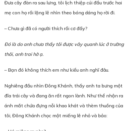
Đưa cây đàn ra sau lưng, tôi lịch thiệp cúi đầu trước hai
mẹ con họ rồi lặng lẽ nhìn theo bóng dáng họ rời đi.
– Chưa gì đã có người thích rồi cơ đấy?
Đó là do anh chưa thấy tôi được vây quanh lúc ở trường
thôi, anh trai hờ ạ.
– Bạn đó không thích em như kiểu anh nghĩ đâu.
Nghiêng đầu nhìn Đông Khánh, thấy anh ta bưng một
đĩa trái cây và đang ăn rất ngon lành. Như thể nhận ra
ánh mắt chứa đựng nỗi khao khát và thèm thuồng của
tôi, Đông Khánh chọc một miếng lê nhỏ và bảo: