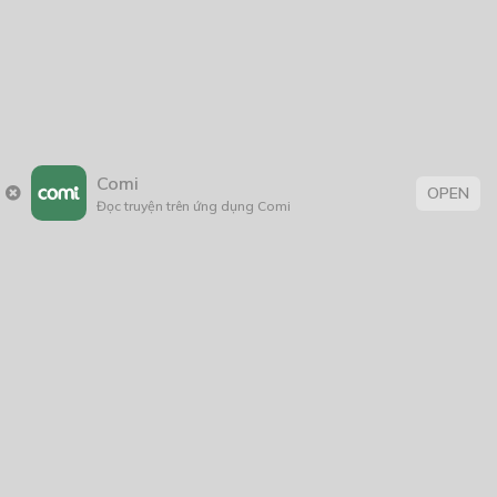
11/06/2025
Mộc Cận và Huân Phong
23/06/2024
Comi
OPEN
Đọc truyện trên ứng dụng Comi
Thẻ:
âm mưu thủ đoạn
,
bảo vệ môi trường
,
BL
,
boy love
,
con nhà giàu
,
Đời Thường
,
fantasy
,
Học Đường
,
khoa học
,
Lãng Mạn
,
Lãng Mạn
; BL
,
sáng tác
,
sống lại
,
suy luận hư cấu
,
Tag 1
,
thanhxuân
,
tiểu
thuyết
,
tình cảm
,
Tìnhcảm
,
triết học
,
trinh thám
,
truyện chữ
,
Truyện dài
,
truyện Việt
,
truyện Việt Nam
,
viễn tưởng
,
Xuyên
sách