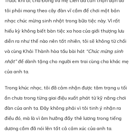
Trước khi đi, cha Đông và mẹ Liên đã cẩn thận dặn dò
tôi phải mang theo cây đàn vĩ cầm để chơi một bản
nhạc chúc mừng sinh nhật trong bữa tiệc này. Vì rất
hiếu kỳ không biết bàn tiệc xa hoa của giới thượng lưu
diễn ra như thế nào nên tất nhiên, tôi sẽ không từ chối
và cùng Khải Thành hòa tấu bài hát
“Chúc mừng sinh
nhật”
để dành tặng cho người em trai cùng cha khác mẹ
của anh ta.
Trong khúc nhạc, tôi đã cảm nhận được tâm trạng u tối
ẩn chưa trong từng giai điệu xuất phát từ kỹ năng chơi
đàn của anh ta. Đây không phải vì tôi tinh ý nhận ra
điều đó, mà là vì âm hưởng đầy thê lương trong tiếng
dương cầm đã nói lên tất cả cảm xúc của anh ta.