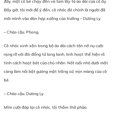
đây, một cô bé chạy đến và túm lấy tà áo dài của cô ấy.
Bấy giờ, tôi mới để ý đến, cô nhóc đó chính là người đã
mời mình vào dàn hợp xướng của trường – Dương Ly.
– Chào cậu, Phong.
Cô nhóc xinh xắn trong bộ áo dài cách tân nở nụ cười
rạng rỡ với đôi đồng tử long lanh, linh hoạt thể hiện rõ
tính cách hoạt bát của chủ nhân. Nốt ruồi nhỏ dưới mắt
càng làm nổi bật gương mặt trắng sứ, mịn màng của cô
bé.
– Chào cậu, Dương Ly.
Mỉm cười đáp lại cô nhóc, tôi thầm thở phào.