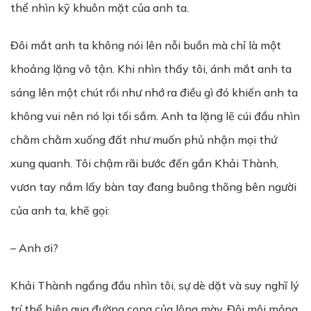
thể nhìn kỹ khuôn mặt của anh ta.
Đôi mắt anh ta không nói lên nỗi buồn mà chỉ là một
khoảng lặng vô tận. Khi nhìn thấy tôi, ánh mắt anh ta
sáng lên một chút rồi như nhớ ra điều gì đó khiến anh ta
không vui nên nó lại tối sầm. Anh ta lặng lẽ cúi đầu nhìn
chằm chằm xuống đất như muốn phủ nhận mọi thứ
xung quanh. Tôi chậm rãi bước đến gần Khải Thành,
vươn tay nắm lấy bàn tay đang buông thõng bên người
của anh ta, khẽ gọi:
– Anh ơi?
Khải Thành ngẩng đầu nhìn tôi, sự dè dặt và suy nghĩ lý
trí thể hiện qua đường cong của lông mày. Đôi môi mỏng