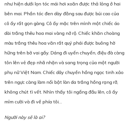
như hiện dưới lọn tóc mái hơi xoăn được thả lỏng ở hai
bên mai. Phần tóc đen dày đằng sau được búi cao của
cô ấy rất gọn gàng. Cô ấy mặc trên mình một chiếc áo
dài trắng thêu hoa mai vàng nở rộ. Chiếc khăn choàng
màu trắng thêu hoa văn rất quý phái được buông hờ
hững trên bờ vai gầy. Dáng đi uyển chuyển, điệu đà càng
tôn lên vẻ đẹp nhã nhặn và sang trọng của một người
phụ nữ Việt Nam. Chiếc dây chuyền hồng ngọc tinh xảo
trên ngực càng làm nổi bật làn da trắng hồng rạng rỡ,
không chút tì vết. Nhìn thấy tôi ngẩng đầu lên, cô ấy
mỉm cười và đi về phía tôi…
Người này sẽ là ai?