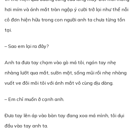
hơi mím và ánh mắt tràn ngập ý cười trở lại như thể nỗi
cô đơn hiện hữu trong con người anh ta chưa từng tồn
tại.
– Sao em lại ra đây?
Anh ta đưa tay chạm vào gò má tôi, ngón tay nhẹ
nhàng lướt qua mắt, sườn mặt, sống mũi rồi nhẹ nhàng
vuốt ve đôi môi tôi với ánh mắt vô cùng dịu dàng.
– Em chỉ muốn ở cạnh anh.
Đưa tay lên áp vào bàn tay đang xoa má mình, tôi dụi
đầu vào tay anh ta.