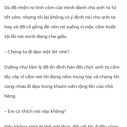
Dù đã nhận ra tình cảm của mình dành cho anh ta từ
rất sớm, nhưng tôi lại không có ý định nói cho anh ta
hay và đã cố gắng đè nén nó xuống vì mặc cảm trước
tội lỗi mà mình đang che giấu.
– Chúng ta đi dạo một lát nhé?
Dường như tâm lý đã ổn định hơn đôi chút, anh ta cầm
lấy cây vĩ cầm mà tôi đang nắm trong tay và chúng tôi
cùng nhau đi dạo trong khuôn viên rộng lớn của nhà
hàng.
– Em có thích nơi này không?
Nếu không phải là thế giới thực, đối với tôi, ở đâu cũng