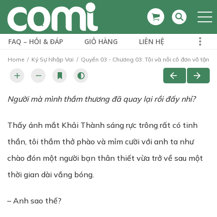
FAQ – HỎI & ĐÁP
GIỎ HÀNG
LIÊN HỆ
Home
Ký Sự Nhập Vai
Quyển 03 - Chương 03: Tôi và nỗi cô đơn vô tận
Người mà mình thầm thương đã quay lại rồi đấy nhỉ?
Thấy ánh mắt Khải Thành sáng rực trông rất có tinh
thần, tôi thầm thở phào và mỉm cười với anh ta như
chào đón một người bạn thân thiết vừa trở về sau một
thời gian dài vắng bóng.
– Anh sao thế?