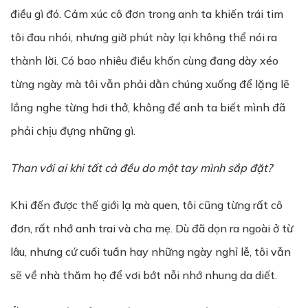
điều gì đó. Cảm xúc cô đơn trong anh ta khiến trái tim
tôi đau nhói, nhưng giờ phút này lại không thể nói ra
thành lời. Có bao nhiêu điều khốn cùng đang dày xéo
từng ngày mà tôi vẫn phải dằn chúng xuống để lặng lẽ
lắng nghe từng hơi thở, không để anh ta biết mình đã
phải chịu đựng những gì.
Than với ai khi tất cả đều do một tay mình sắp đặt?
Khi đến được thế giới lạ mà quen, tôi cũng từng rất cô
đơn, rất nhớ anh trai và cha mẹ. Dù đã dọn ra ngoài ở từ
lâu, nhưng cứ cuối tuần hay những ngày nghỉ lễ, tôi vẫn
sẽ về nhà thăm họ để vơi bớt nỗi nhớ nhung da diết.