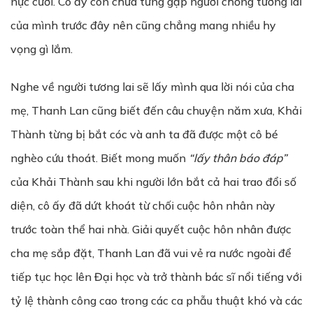
nực cười. Cô ấy còn chưa từng gặp người chồng tương lai
của mình trước đây nên cũng chẳng mang nhiều hy
vọng gì lắm.
Nghe về người tương lai sẽ lấy mình qua lời nói của cha
mẹ, Thanh Lan cũng biết đến câu chuyện năm xưa, Khải
Thành từng bị bắt cóc và anh ta đã được một cô bé
nghèo cứu thoát. Biết mong muốn
“lấy thân báo đáp”
của Khải Thành sau khi người lớn bắt cả hai trao đổi số
diện, cô ấy đã dứt khoát từ chối cuộc hôn nhân này
trước toàn thể hai nhà. Giải quyết cuộc hôn nhân được
cha mẹ sắp đặt, Thanh Lan đã vui vẻ ra nước ngoài để
tiếp tục học lên Đại học và trở thành bác sĩ nổi tiếng với
tỷ lệ thành công cao trong các ca phẫu thuật khó và các