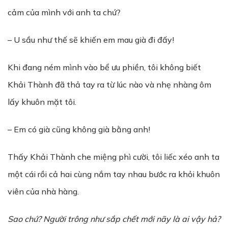
cảm của mình với anh ta chứ?
– U sầu như thế sẽ khiến em mau già đi đấy!
Khi đang ném mình vào bể ưu phiền, tôi không biết
Khải Thành đã thả tay ra từ lúc nào và nhẹ nhàng ôm
lấy khuôn mặt tôi.
– Em có già cũng không già bằng anh!
Thấy Khải Thành che miệng phì cười, tôi liếc xéo anh ta
một cái rồi cả hai cùng nắm tay nhau bước ra khỏi khuôn
viên của nhà hàng.
Sao chứ? Người trông như sắp chết mới nãy là ai vậy hả?