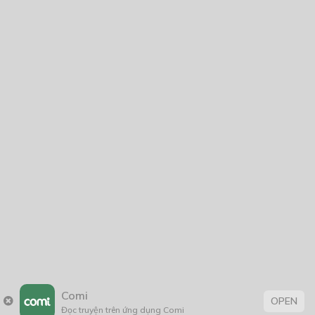
30/10/2025
Tre Thần Trúc Tiên
11/12/2019
Tôi Là Chị Gái Của Nam Chính Lụy Tình
18/07/2024
Thẻ:
âm mưu thủ đoạn
,
bảo vệ môi trường
,
BL
,
boy love
,
con nhà giàu
,
Comi
OPEN
Đời Thường
,
fantasy
,
Học Đường
,
khoa học
,
Lãng Mạn
,
Lãng Mạn
Đọc truyện trên ứng dụng Comi