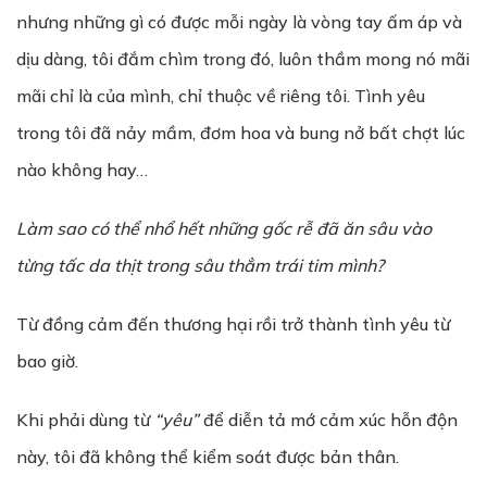
nhưng những gì có được mỗi ngày là vòng tay ấm áp và
dịu dàng, tôi đắm chìm trong đó, luôn thầm mong nó mãi
mãi chỉ là của mình, chỉ thuộc về riêng tôi. Tình yêu
trong tôi đã nảy mầm, đơm hoa và bung nở bất chợt lúc
nào không hay…
Làm sao có thể nhổ hết những gốc rễ đã ăn sâu vào
từng tấc da thịt trong sâu thẳm trái tim mình?
Từ đồng cảm đến thương hại rồi trở thành tình yêu từ
bao giờ.
Khi phải dùng từ
“yêu”
để diễn tả mớ cảm xúc hỗn độn
này, tôi đã không thể kiểm soát được bản thân.