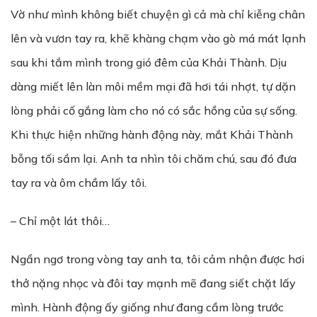
Vờ như mình không biết chuyện gì cả mà chỉ kiễng chân
lên và vươn tay ra, khẽ khàng chạm vào gò má mát lạnh
sau khi tắm mình trong gió đêm của Khải Thành. Dịu
dàng miết lên làn môi mềm mại đã hơi tái nhợt, tự dặn
lòng phải cố gắng làm cho nó có sắc hồng của sự sống.
Khi thực hiện những hành động này, mắt Khải Thành
bỗng tối sầm lại. Anh ta nhìn tôi chăm chú, sau đó đưa
tay ra và ôm chầm lấy tôi.
– Chỉ một lát thôi…
Ngẩn ngơ trong vòng tay anh ta, tôi cảm nhận được hơi
thở nặng nhọc và đôi tay mạnh mẽ đang siết chặt lấy
mình. Hành động ấy giống như đang cầm lòng trước