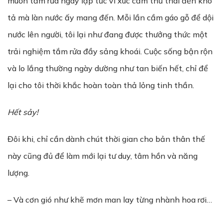
muốn tắm rửa ngay lập tức vì xúc cảm thư thái đến khó
tả mà làn nước ấy mang đến. Mỗi lần cầm gáo gỗ để dội
nước lên người, tôi lại như đang được thưởng thức một
trải nghiệm tắm rửa đầy sảng khoái. Cuộc sống bận rộn
và lo lắng thường ngày dường như tan biến hết, chỉ để
lại cho tôi thời khắc hoàn toàn thả lỏng tinh thần.
Hết sảy!
Đôi khi, chỉ cần dành chút thời gian cho bản thân thế
này cũng đủ để làm mới lại tư duy, tâm hồn và năng
lượng.
– Và cơn gió như khẽ mơn man lay từng nhành hoa rơi…