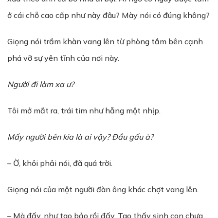
ở cái chỗ cao cấp như này đâu? Mày nói có đúng không?
Giọng nói trầm khàn vang lên từ phòng tắm bên cạnh
phá vỡ sự yên tĩnh của nơi này.
Người đi làm xa ư?
Tôi mở mắt ra, trái tim như hẫng một nhịp.
Mấy người bên kia là ai vậy? Đầu gấu à?
– Ờ, khỏi phải nói, đã quá trời.
Giọng nói của một người đàn ông khác chợt vang lên.
– Mà đấy, như tao bảo rồi đấy. Tao thấy sinh con chưa