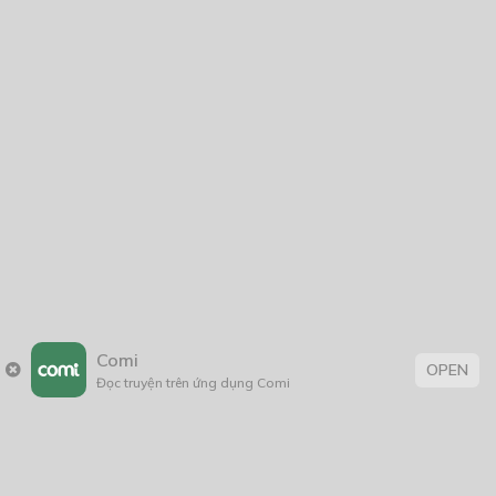
04/02/2023
Phá Đảo Dị Giới Cùng Nữ Thần Không Tín Đồ
19/03/2026
Bài ca của Naria – Song of Naria
25/04/2023
Comi
OPEN
Đọc truyện trên ứng dụng Comi
Thẻ:
âm mưu thủ đoạn
,
bảo vệ môi trường
,
BL
,
boy love
,
con nhà giàu
,
Đời Thường
,
fantasy
,
Học Đường
,
khoa học
,
Lãng Mạn
,
Lãng Mạn
; BL
,
sáng tác
,
sống lại
,
suy luận hư cấu
,
Tag 1
,
thanhxuân
,
tiểu