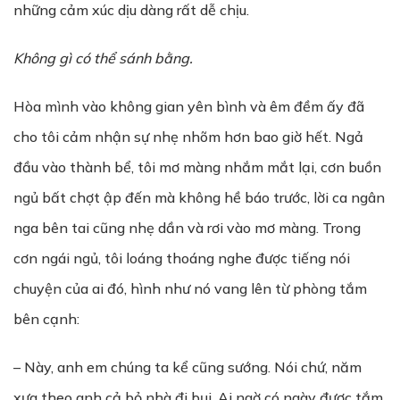
những cảm xúc dịu dàng rất dễ chịu.
Không gì có thể sánh bằng.
Hòa mình vào không gian yên bình và êm đềm ấy đã
cho tôi cảm nhận sự nhẹ nhõm hơn bao giờ hết. Ngả
đầu vào thành bể, tôi mơ màng nhắm mắt lại, cơn buồn
ngủ bất chợt ập đến mà không hề báo trước, lời ca ngân
nga bên tai cũng nhẹ dần và rơi vào mơ màng. Trong
cơn ngái ngủ, tôi loáng thoáng nghe được tiếng nói
chuyện của ai đó, hình như nó vang lên từ phòng tắm
bên cạnh:
– Này, anh em chúng ta kể cũng sướng. Nói chứ, năm
xưa theo anh cả bỏ nhà đi bụi. Ai ngờ có ngày được tắm