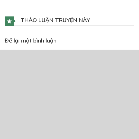
THẢO LUẬN TRUYỆN NÀY
Để lại một bình luận
You must
Register
or
Login
to post a comment.
CÓ THỂ BẠN CŨNG THÍCH
Cho Em Gần Anh Thêm Chút Nữa
14/09/2018
TƯƠNG TƯ TỬ HOA