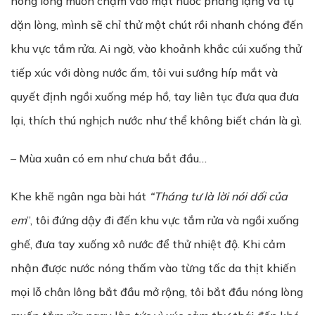
nóng lòng muốn chạm vào mặt nước phẳng lặng và tự
dặn lòng, mình sẽ chỉ thử một chút rồi nhanh chóng đến
khu vực tắm rửa. Ai ngờ, vào khoảnh khắc cúi xuống thử
tiếp xúc với dòng nước ấm, tôi vui sướng híp mắt và
quyết định ngồi xuống mép hồ, tay liên tục đưa qua đưa
lại, thích thú nghịch nước như thể không biết chán là gì.
– Mùa xuân có em như chưa bắt đầu…
Khe khẽ ngân nga bài hát
“Tháng tư là lời nói dối của
em
”, tôi đứng dậy đi đến khu vực tắm rửa và ngồi xuống
ghế, đưa tay xuống xô nước để thử nhiệt độ. Khi cảm
nhận được nước nóng thấm vào từng tấc da thịt khiến
mọi lỗ chân lông bắt đầu mở rộng, tôi bắt đầu nóng lòng