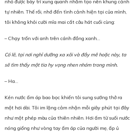
nhỏ được bày trí xung quanh nhằm tạo nên khung cảnh
tự nhiên. Thế rồi, nhớ đến tình cảnh hiện tại của mình,
tôi không khỏi cười mỉa mai cất câu hát cuối cùng:
– Chạy trốn với anh trên cánh đồng xanh…
Có lẽ, tại nơi nghỉ dưỡng xa xôi và đầy mê hoặc này, ta
sẽ tìm thấy một tia hy vọng nhen nhóm trong mình.
– Ha…
Kén nước ấm áp bao bọc khiến tôi sung sướng thở ra
một hơi dài. Tôi im lặng cảm nhận mỗi giây phút tại đây
như một phép màu của thiên nhiên. Hơi ấm từ suối nước
nóng giống như vòng tay ấm áp của người mẹ, ấp ủ