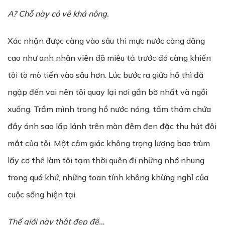
A? Chỗ này có vẻ khá nông.
Xác nhận được càng vào sâu thì mực nước càng dâng
cao như anh nhân viên đã miêu tả trước đó càng khiến
tôi tò mò tiến vào sâu hơn. Lúc bước ra giữa hồ thì đã
ngập đến vai nên tôi quay lại nơi gần bờ nhất và ngồi
xuống. Trầm mình trong hồ nước nóng, tấm thảm chứa
đầy ánh sao lấp lánh trên màn đêm đen đặc thu hút đôi
mắt của tôi. Một cảm giác không trọng lượng bao trùm
lấy cơ thể làm tôi tạm thời quên đi những nhớ nhung
trong quá khứ, những toan tính không khừng nghỉ của
cuộc sống hiện tại.
Thế giới này thật đẹp đẽ…