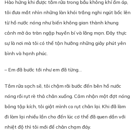
Hào hứng khi được tắm rửa trong bầu không khí ấm áp,
tôi đưa mắt nhìn những làn khói trắng nghi ngút bốc lên
từ hồ nước nóng như biến không gian thành khung
cảnh mờ ảo tràn ngập huyền bí và lãng mạn. Đây thực
sự là nơi mà tôi có thể tận hưởng những giây phút yên
bình và hạnh phúc.
– Em đã bước tới như em đã từng…
Tắm rửa sạch sẽ, tôi chậm rãi bước đến bên hồ nước
nóng rồi rụt rè thả chân xuống. Cảm nhận một đợt nóng
bỏng tập kích, tôi giật mình co rụt chân lại. Khi đã làm
đi làm lại nhiều lần cho đến lúc cơ thể đã quen dần với
nhiệt độ thì tôi mới để chân chạm đáy.