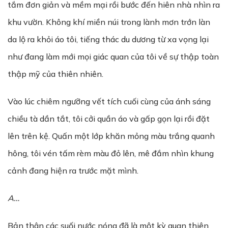
tắm đơn giản và mềm mại rồi bước đến hiên nhà nhìn ra
khu vườn. Không khí miền núi trong lành mơn trớn làn
da lộ ra khỏi áo tôi, tiếng thác du dương từ xa vọng lại
như đang làm mới mọi giác quan của tôi về sự thập toàn
thập mỹ của thiên nhiên.
Vào lúc chiêm ngưỡng vết tích cuối cùng của ánh sáng
chiều tà dần tắt, tôi cởi quần áo và gấp gọn lại rồi đặt
lên trên kệ. Quấn một lớp khăn mỏng màu trắng quanh
hông, tôi vén tấm rèm màu đỏ lên, mê đắm nhìn khung
cảnh đang hiện ra trước mặt mình.
A…
Bản thân các suối nước nóng đã là một kỳ quan thiên