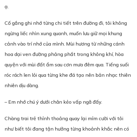
ạ.
Cố gắng ghi nhớ từng chi tiết trên đường đi, tôi không
ngừng liếc nhìn xung quanh, muốn lưu giữ mọi khung
cảnh vào trí nhớ của mình. Mùi hương từ những cánh
hoa dại ven đường phảng phất trong không khí, hòa
quyện với mùi đất ẩm sau cơn mưa đêm qua. Tiếng suối
róc rách len lỏi qua từng khe đá tạo nên bản nhạc thiên
nhiên dịu dàng.
– Em nhớ chú ý dưới chân kẻo vấp ngã đấy.
Chàng trai trẻ thỉnh thoảng quay lại mỉm cười với tôi
như biết tôi đang tận hưởng từng khoảnh khắc nên có