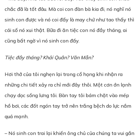
chắc đã là tốt đâu. Mà coi con đàn bà kia đi, nó nghĩ nó
sinh con được và nó coi đấy là may chứ như tao thấy thì
cái số nó xui thật. Bữa đi ăn tiệc con nó đầy tháng, ai
cũng bất ngờ vì nó sinh con đấy.
Tiệc đầy tháng? Khải Quân? Vân Mẫn?
Hơi thở của tôi nghẹn lại trong cổ họng khi nhận ra
những chi tiết xảy ra chỉ mới đây thôi. Một cơn ớn lạnh
chạy dọc sống lưng tôi. Bàn tay tôi bám chặt vào mép
hồ bơi, các đốt ngón tay trở nên trắng bệch do lực nắm
quá mạnh.
– Nó sinh con trai lại khiến ông chủ của chúng ta vui gần