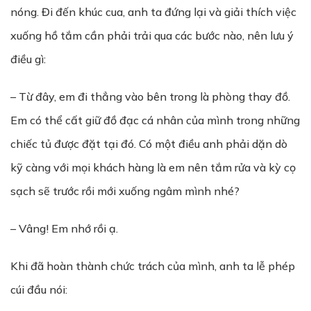
nóng. Đi đến khúc cua, anh ta đứng lại và giải thích việc
xuống hồ tắm cần phải trải qua các bước nào, nên lưu ý
điều gì:
– Từ đây, em đi thẳng vào bên trong là phòng thay đồ.
Em có thể cất giữ đồ đạc cá nhân của mình trong những
chiếc tủ được đặt tại đó. Có một điều anh phải dặn dò
kỹ càng với mọi khách hàng là em nên tắm rửa và kỳ cọ
sạch sẽ trước rồi mới xuống ngâm mình nhé?
– Vâng! Em nhớ rồi ạ.
Khi đã hoàn thành chức trách của mình, anh ta lễ phép
cúi đầu nói: