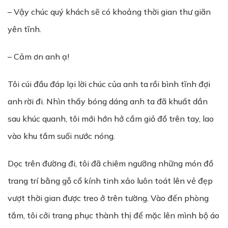
– Vậy chúc quý khách sẽ có khoảng thời gian thư giãn
yên tĩnh.
– Cảm ơn anh ạ!
Tôi cúi đầu đáp lại lời chúc của anh ta rồi bình tĩnh đợi
anh rời đi. Nhìn thấy bóng dáng anh ta đã khuất dần
sau khúc quanh, tôi mới hớn hở cầm giỏ đồ trên tay, lao
vào khu tắm suối nước nóng.
Dọc trên đường đi, tôi đã chiêm ngưỡng những món đồ
trang trí bằng gỗ cổ kính tinh xảo luôn toát lên vẻ đẹp
vượt thời gian được treo ở trên tường. Vào đến phòng
tắm, tôi cởi trang phục thành thị để mặc lên mình bộ áo