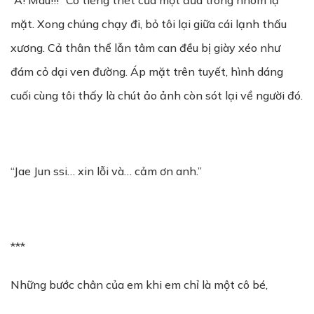
“Á! Máu!!!” Có tiếng thét của một đứa trong nhóm lạ
mặt. Xong chúng chạy đi, bỏ tôi lại giữa cái lạnh thấu
xương. Cả thân thể lẫn tâm can đều bị giày xéo như
đám cỏ dại ven đường. Áp mặt trên tuyết, hình dáng
cuối cùng tôi thấy là chút ảo ảnh còn sót lại về người đó.
“Jae Jun ssi… xin lỗi và… cảm ơn anh.”
***
Những bước chân của em khi em chỉ là một cô bé,