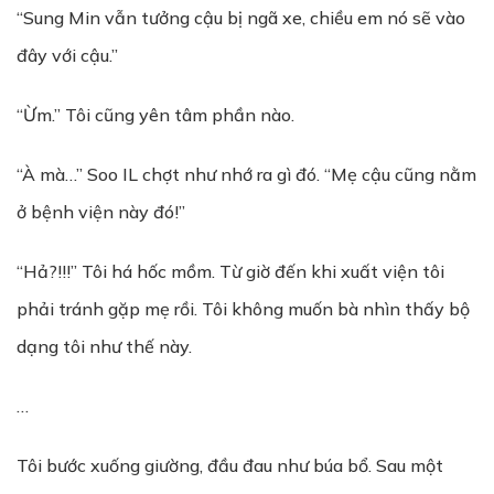
“Sung Min vẫn tưởng cậu bị ngã xe, chiều em nó sẽ vào
đây với cậu.”
“Ừm.” Tôi cũng yên tâm phần nào.
“À mà…” Soo IL chợt như nhớ ra gì đó. “Mẹ cậu cũng nằm
ở bệnh viện này đó!”
“Hả?!!!” Tôi há hốc mồm. Từ giờ đến khi xuất viện tôi
phải tránh gặp mẹ rồi. Tôi không muốn bà nhìn thấy bộ
dạng tôi như thế này.
…
Tôi bước xuống giường, đầu đau như búa bổ. Sau một