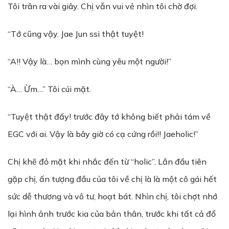
Tôi trân ra vài giây. Chị vẫn vui vẻ nhìn tôi chờ đợi.
“Tớ cũng vậy. Jae Jun ssi thật tuyệt!
“A!! Vậy là… bọn mình cùng yêu một người!”
“À… Ừm…” Tôi cúi mặt.
“Tuyệt thật đấy! trước đây tớ không biết phải tám về
EGC với ai. Vậy là bây giờ có cạ cứng rồi!! Jaeholic!”
Chị khẽ đỏ mặt khi nhắc đến từ “holic”. Lần đầu tiên
gặp chị, ấn tượng đầu của tôi về chị là là một cô gái hết
sức dễ thương và vô tư, hoạt bát. Nhìn chị, tôi chợt nhớ
lại hình ảnh trước kia của bản thân, trước khi tất cả đổ