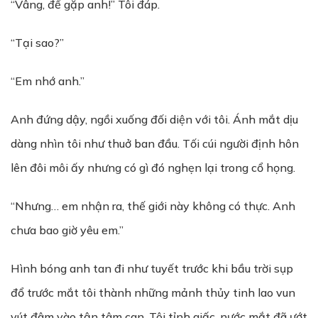
“Vâng, để gặp anh!” Tôi đáp.
“Tại sao?”
“Em nhớ anh.”
Anh đứng dậy, ngồi xuống đối diện với tôi. Ánh mắt dịu
dàng nhìn tôi như thuở ban đầu. Tối cúi người định hôn
lên đôi môi ấy nhưng có gì đó nghẹn lại trong cổ họng.
“Nhưng… em nhận ra, thế giới này không có thực. Anh
chưa bao giờ yêu em.”
Hình bóng anh tan đi như tuyết trước khi bầu trời sụp
đổ trước mắt tôi thành những mảnh thủy tinh lao vun
vút đâm vào tận tâm can. Tôi tỉnh giấc, nước mắt đã ướt