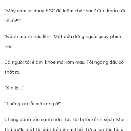
“Mày dám lợi dụng EGC để kiếm chác sao? Con khốn tới
số rồi!!!”
“Đánh mạnh nữa lên!” Một đứa đứng ngoài quay phim
nói.
Cả người tôi ê ẩm, khóe môi rớm máu. Tôi ngẩng đầu cố
thốt ra.
“Xin lỗi…”
“Tưởng xin lỗi mà xong à!”
Chúng đánh tôi mạnh hơn. Tóc tôi bị lôi xềnh xệch. Mọi
thứ trước mắt tôi dần trở nên mơ hồ. Từng lọn tóc tôi bị