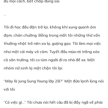
đủ mọi cách, bất chấp đúng sai.
…
Tôi đi học đều đặn trở lại, không khí xung quanh ảm
đạm, chán chường. Bỗng trong mắt tôi những thứ vốn
thường nhật trở nên xa lạ, gượng gạo. Tôi làm mọi việc
như một cái máy vô cảm. Tuyết đầu mùa rơi trắng xóa
cả sân trường, tôi co rúm người đi ra nhà để xe. Một
nhóm nữ sinh lạ mặt chặn tôi lại.
“Mày là Jung Sung Young lớp 2B?” Một đứa lạnh lùng nói
với tôi.
“Có việc gì…” Tôi chưa nói hết câu đã bị đẩy ngã về phía