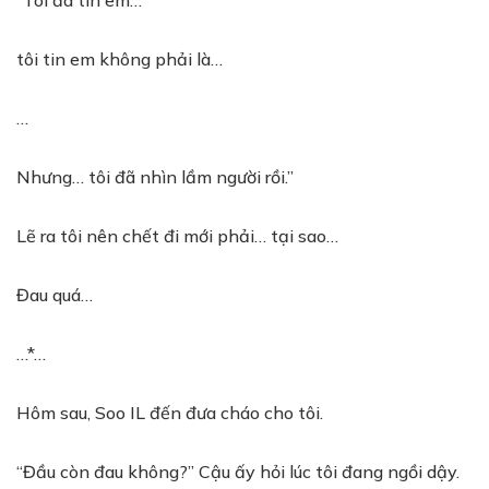
“Tôi đã tin em…
tôi tin em không phải là…
…
Nhưng… tôi đã nhìn lầm người rồi.”
Lẽ ra tôi nên chết đi mới phải… tại sao…
Đau quá…
…*…
Hôm sau, Soo IL đến đưa cháo cho tôi.
“Đầu còn đau không?” Cậu ấy hỏi lúc tôi đang ngồi dậy.