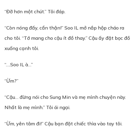
“Đỡ hơn một chút.” Tôi đáp.
“Còn nóng đấy, cẩn thận!” Soo IL mở nắp hộp cháo ra
cho tôi. “Tớ mang cho cậu ít đồ thay.” Cậu ấy đặt bọc đồ
xuống cạnh tôi.
“….Soo IL à…”
“Ừm?”
“Cậu… đừng nói cho Sung Min và mẹ mình chuyện này.
Nhất là mẹ mình.” Tôi ái ngại.
“Ừm, yên tâm đi!” Cậu bạn đặt chiếc thìa vào tay tôi.