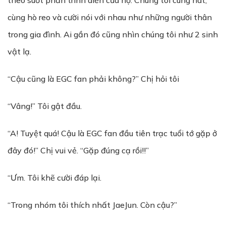
theo suốt phần trình diễn của họ. Chúng tôi cùng hát,
cùng hò reo và cười nói với nhau như những người thân
trong gia đình. Ai gần đó cũng nhìn chúng tôi như 2 sinh
vật lạ.
“Cậu cũng là EGC fan phải không?” Chị hỏi tôi
“Vâng!” Tôi gật đầu.
“A! Tuyệt quá! Cậu là EGC fan đầu tiên trạc tuổi tớ gặp ở
đây đó!” Chị vui vẻ. “Gặp đúng cạ rồi!!”
“Ưm. Tôi khẽ cười đáp lại.
“Trong nhóm tôi thích nhất JaeJun. Còn cậu?”