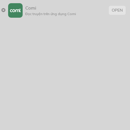
nói thành lời. 5 người đó mặc bộ vest giản dị, thanh lịch
Comi
OPEN
lên nhận giải. Từng cử chỉ từ tốn, khiêm nhường. Nhìn
Đọc truyện trên ứng dụng Comi
những người đó tôi không khỏi tự hào. Họ là những
chàng trai mà chúng tôi yêu thương. Và giờ họ đang hát
những lời ca do chính tôi viết.
… Em đứng đây… trước mắt anh nhưng em đã không còn
là em nữa…
“Tôi đã tin em…
…tôi tin em không phải là…”