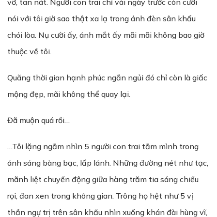
vỡ, tan nát. Người con trai chỉ vài ngày trước còn cười
nói với tôi giờ sao thật xa lạ trong ánh đèn sân khấu
chói lòa. Nụ cười ấy, ánh mắt ấy mãi mãi không bao giờ
thuộc về tôi.
Quãng thời gian hạnh phúc ngắn ngủi đó chỉ còn là giấc
mộng đẹp, mãi không thể quay lại.
Đã muộn quá rồi…
…Tôi lặng ngắm nhìn 5 người con trai tắm mình trong
ánh sáng bàng bạc, lấp lánh. Những đường nét như tạc,
mãnh liệt chuyển động giữa hàng trăm tia sáng chiếu
rọi, đan xen trong không gian. Trông họ hệt như 5 vị
thần ngự trị trên sân khấu nhìn xuống khán đài hùng vĩ,