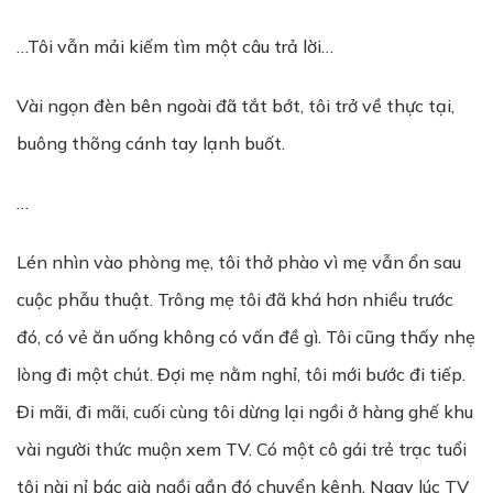
…Tôi vẫn mải kiếm tìm một câu trả lời…
Vài ngọn đèn bên ngoài đã tắt bớt, tôi trở về thực tại,
buông thõng cánh tay lạnh buốt.
…
Lén nhìn vào phòng mẹ, tôi thở phào vì mẹ vẫn ổn sau
cuộc phẫu thuật. Trông mẹ tôi đã khá hơn nhiều trước
đó, có vẻ ăn uống không có vấn đề gì. Tôi cũng thấy nhẹ
lòng đi một chút. Đợi mẹ nằm nghỉ, tôi mới bước đi tiếp.
Đi mãi, đi mãi, cuối cùng tôi dừng lại ngồi ở hàng ghế khu
vài người thức muộn xem TV. Có một cô gái trẻ trạc tuổi
tôi nài nỉ bác già ngồi gần đó chuyển kênh. Ngay lúc TV