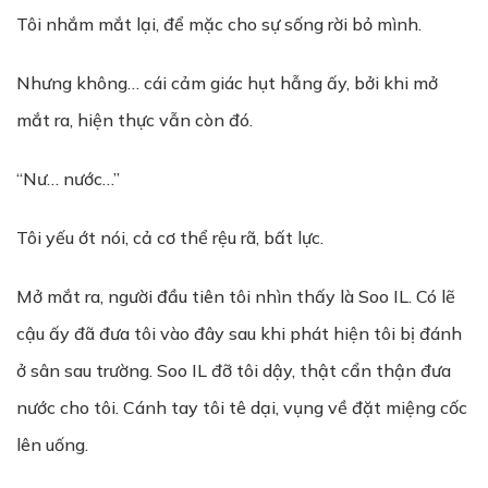
Tôi nhắm mắt lại, để mặc cho sự sống rời bỏ mình.
Nhưng không… cái cảm giác hụt hẫng ấy, bởi khi mở
mắt ra, hiện thực vẫn còn đó.
“Nư… nước…”
Tôi yếu ớt nói, cả cơ thể rệu rã, bất lực.
Mở mắt ra, người đầu tiên tôi nhìn thấy là Soo IL. Có lẽ
cậu ấy đã đưa tôi vào đây sau khi phát hiện tôi bị đánh
ở sân sau trường. Soo IL đỡ tôi dậy, thật cẩn thận đưa
nước cho tôi. Cánh tay tôi tê dại, vụng về đặt miệng cốc
lên uống.