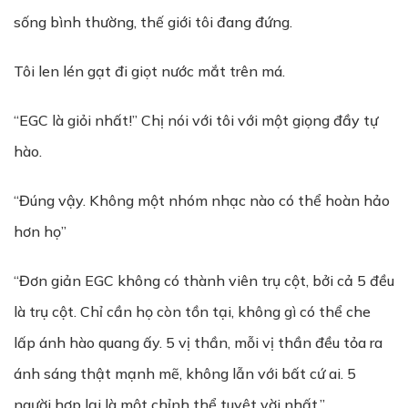
sống bình thường, thế giới tôi đang đứng.
Tôi len lén gạt đi giọt nước mắt trên má.
“EGC là giỏi nhất!” Chị nói với tôi với một giọng đầy tự
hào.
“Đúng vậy. Không một nhóm nhạc nào có thể hoàn hảo
hơn họ”
“Đơn giản EGC không có thành viên trụ cột, bởi cả 5 đều
là trụ cột. Chỉ cần họ còn tồn tại, không gì có thể che
lấp ánh hào quang ấy. 5 vị thần, mỗi vị thần đều tỏa ra
ánh sáng thật mạnh mẽ, không lẫn với bất cứ ai. 5
người hợp lại là một chỉnh thể tuyệt vời nhất.”