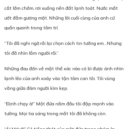
cắt lởm chởm, rơi xuống nền đất lạnh toát. Nước mắt
ướt đẫm gương mặt. Những lời cuối cùng của anh cứ
quẩn quanh trong tâm trí.
“Tôi đã nghi ngờ rồi lại chọn cách tin tưởng em…Nhưng
tôi đã nhìn lầm người rồi.”
Những đau đớn về mặt thể xác nào có bì được ánh nhìn
lạnh lẽo của anh xoáy vào tận tâm can tôi. Tôi vùng
vằng giữa đám người kìm kẹp.
“Định chạy à!” Một đứa nắm đầu tôi đập mạnh vào
tường. Mọi tia sáng trong mắt tôi đã không còn.