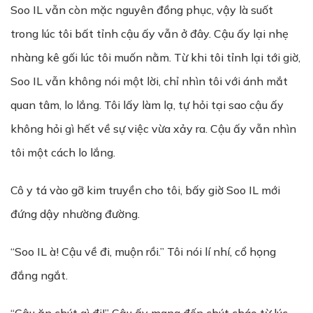
Soo IL vẫn còn mặc nguyên đồng phục, vậy là suốt
trong lúc tôi bất tỉnh cậu ấy vẫn ở đây. Cậu ấy lại nhẹ
nhàng kê gối lúc tôi muốn nằm. Từ khi tôi tỉnh lại tới giờ,
Soo IL vẫn không nói một lời, chỉ nhìn tôi với ánh mắt
quan tâm, lo lắng. Tôi lấy làm lạ, tự hỏi tại sao cậu ấy
không hỏi gì hết về sự việc vừa xảy ra. Cậu ấy vẫn nhìn
tôi một cách lo lắng.
Cô y tá vào gỡ kim truyền cho tôi, bấy giờ Soo IL mới
đứng dậy nhường đường.
“Soo IL à! Cậu về đi, muộn rồi.” Tôi nói lí nhí, cổ họng
đắng ngắt.