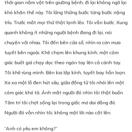
thời gian nằm vật trên giường bệnh, đi lại không ngờ lại
khó khăn thế này. Tôi lững thững bước từng bước nặng
trĩu. Trước mắt mọi thứ thật lạnh lẽo. Tôi vẫn bước. Xung
quanh không ít những người bệnh đang đi lại, nói
chuyện với nhau. Tôi đến bên cửa sổ, nhìn ra cơn mưa
tuyết bên ngoài. Khẽ chạm lên khung kính, một cảm
giác buốt giá chạy dọc theo ngón tay lên cả cánh tay.
Tôi khẽ rùng mình. Bên kia lớp kính, tuyết bay hỗn loạn.
Xa xa một lỗ đen hút sâu, giữa đồng tử tôi nhói lên một
cảm giác khó tả. Ánh mắt người đó nhìn tôi thật buồn.
Tâm trí tôi chợt sống lại trong giấc mơ dai dẳng đó.
Người đó vẫn nhìn tôi, không một lời nào cất lên.
“Anh có yêu em không?”