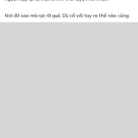
Nơi đó sao mà rực rỡ quá. Dù cố với tay ra thế nào cũng
không thể chạm đến nơi tận cùng của ánh sáng.
”Phải chi không có sự chia cắt, không có nỗi buồn,
không gì có thể xen vào giữa các anh. Để các anh mãi
mãi được ở bên nhau, vui cười và cùng ngự trị trên sân
khấu.”
Giọng chị nghẹn ngào.
“Tớ luôn mong mỏi một cái kết có hậu cho người đó. Cho
chúng ta. Khi tuổi trẻ rời xa, tớ vẫn sẽ biết ơn bởi người
đó mãi là một phần trong cuộc đời mình.”