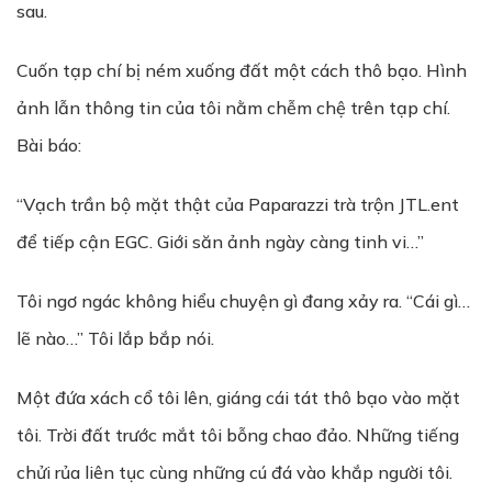
sau.
Cuốn tạp chí bị ném xuống đất một cách thô bạo. Hình
ảnh lẫn thông tin của tôi nằm chễm chệ trên tạp chí.
Bài báo:
“Vạch trần bộ mặt thật của Paparazzi trà trộn JTL.ent
để tiếp cận EGC. Giới săn ảnh ngày càng tinh vi…”
Tôi ngơ ngác không hiểu chuyện gì đang xảy ra. “Cái gì…
lẽ nào…” Tôi lắp bắp nói.
Một đứa xách cổ tôi lên, giáng cái tát thô bạo vào mặt
tôi. Trời đất trước mắt tôi bỗng chao đảo. Những tiếng
chửi rủa liên tục cùng những cú đá vào khắp người tôi.