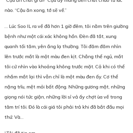
“Cậu ăn chút gì đi!” Cậu ấy mang đến chút cháo từ lúc
nào. “Cậu ăn xong, tớ sẽ về.”
… Lúc Soo IL ra về đã hơn 1 giờ đêm, tôi nằm trên giường
bệnh như một cái xác không hồn. Đèn đã tắt, xung
quanh tối tăm, yên ắng lạ thường. Tôi đăm đăm nhìn
lên trước mắt là một màu đen kịt. Chẳng thể ngủ, mắt
tôi cứ nhìn vào khoảng không trước mặt. Cả khi có thể
nhắm mắt lại thì vẫn chỉ là một màu đen ấy. Cơ thể
nặng trĩu, mệt mỏi bất động. Những gương mặt, những
giọng nói tức giận, những lời sỉ vả ấy chợt ùa về trong
tâm trí tôi. Đó là cái giá tôi phải trả khi đã bắt đầu mọi
thứ. Và…