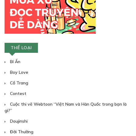
THỂ LOẠI
Bí Ẩn
Boy Love
Cổ Trang
Contest
Cuộc thi vẽ Webtoon “Việt Nam và Hàn Quốc trong bạn là
gì?”
Doujinshi
Đời Thường