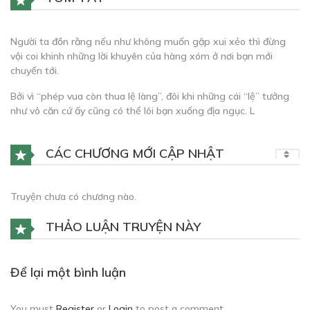
Người ta đồn rằng nếu như không muốn gặp xui xẻo thì đừng
vội coi khinh những lời khuyên của hàng xóm ở nơi bạn mới
chuyển tới.
Bởi vì “phép vua còn thua lệ làng”, đôi khi những cái “lệ” tưởng
như vô căn cứ ấy cũng có thể lôi bạn xuống địa ngục. L
CÁC CHƯƠNG MỚI CẬP NHẬT
Truyện chưa có chương nào.
THẢO LUẬN TRUYỆN NÀY
Để lại một bình luận
You must
Register
or
Login
to post a comment.