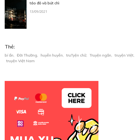
táo đỏ và bút chì
13/09/2021
Thẻ:
bí ẩn
,
Đời Thường
,
huyễn huyễn
,
truTyện chữ
,
Truyện ngắn
,
truyện Việt
,
truyện Việt Nam