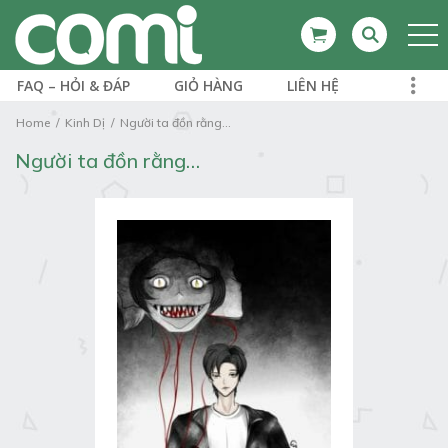
FAQ – HỎI & ĐÁP
GIỎ HÀNG
LIÊN HỆ
Home
Kinh Dị
Người ta đồn rằng...
Người ta đồn rằng…