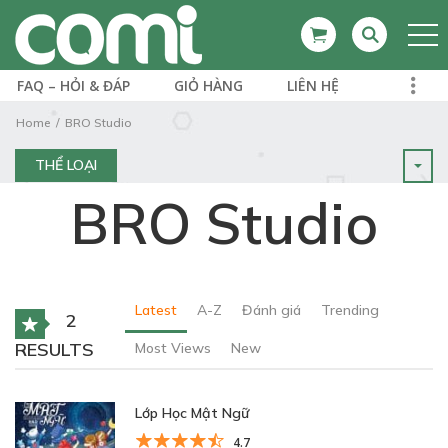
FAQ – HỎI & ĐÁP
GIỎ HÀNG
LIÊN HỆ
Home
BRO Studio
THỂ LOẠI
BRO Studio
Latest
A-Z
Đánh giá
Trending
2
RESULTS
Most Views
New
Lớp Học Mật Ngữ
4.7