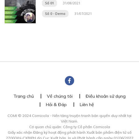
Số 01
31/08/2021
Số 0 - Demo
31/07/2021
Trang chủ
Về chúng tôi
Điều khoản sử dụng
Hỏi & Đáp
Liên hệ
COMI © 2024 Comicola - Nền tảng truyện tranh bản quyền duy nhất tại
Việt Nam.
Cơ quan chủ quản: Công ty Cổ phần Comicola
Giấy xác nhận Đăng ký hoạt động phát hành Xuất bản phẩm điện tử số
2700/XN-CXBIPH do Cục Xuất bản, In và Phát hành cấp ngày 01/06/2022