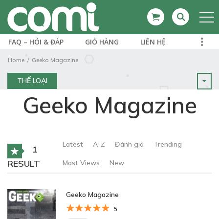
FAQ – HỎI & ĐÁP
GIỎ HÀNG
LIÊN HỆ
Home
Geeko Magazine
THỂ LOẠI
Geeko Magazine
Latest
A-Z
Đánh giá
Trending
1
RESULT
Most Views
New
Geeko Magazine
5