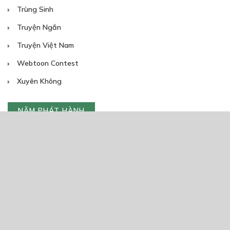
Trùng Sinh
Truyện Ngắn
Truyện Việt Nam
Webtoon Contest
Xuyên Không
NĂM PHÁT HÀNH
Giáp Hồng My
7/2020
5
24/05/2021
2025
2024
2023
2022
2021
2020
2019
2018
2017
2016
2014
2011
2005
1/11/2020