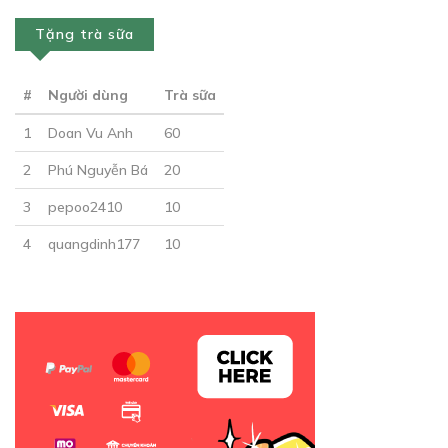
Tặng trà sữa
#
Người dùng
Trà sữa
1
Doan Vu Anh
60
2
Phú Nguyễn Bá
20
3
pepoo2410
10
4
quangdinh177
10