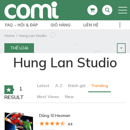
FAQ – HỎI & ĐÁP
GIỎ HÀNG
LIÊN HỆ
Home
Hung Lan Studio
THỂ LOẠI
Hung Lan Studio
Latest
A-Z
Đánh giá
Trending
1
RESULT
Most Views
New
Dũng Sĩ Hesman
4.6