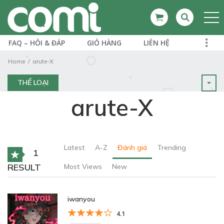
FAQ – HỎI & ĐÁP
GIỎ HÀNG
LIÊN HỆ
Home
arute-X
THỂ LOẠI
arute-X
Latest
A-Z
Đánh giá
Trending
1
RESULT
Most Views
New
iwanyou
4.1