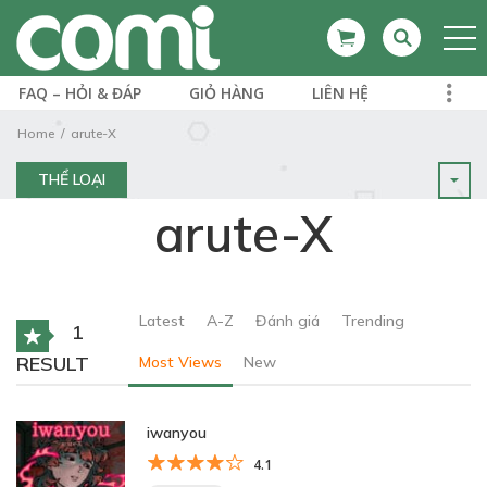
FAQ – HỎI & ĐÁP
GIỎ HÀNG
LIÊN HỆ
Home
arute-X
THỂ LOẠI
arute-X
Latest
A-Z
Đánh giá
Trending
1
RESULT
Most Views
New
iwanyou
4.1