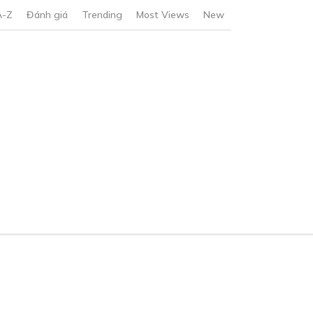
A-Z
Đánh giá
Trending
Most Views
New