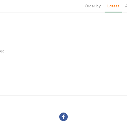
Order by
Latest
020