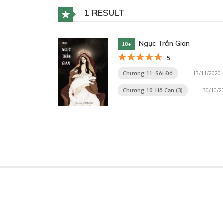
1 RESULT
Ngục Trần Gian
18+
5
Chương 11: Sói Đỏ
13/11/2020
Chương 10: Hồ Cạn (3)
30/10/2