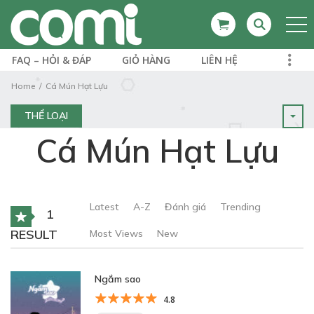
FAQ – HỎI & ĐÁP
GIỎ HÀNG
LIÊN HỆ
Home
Cá Mún Hạt Lựu
THỂ LOẠI
Cá Mún Hạt Lựu
Latest
A-Z
Đánh giá
Trending
1
RESULT
Most Views
New
Ngắm sao
4.8