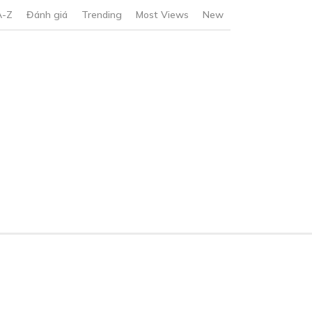
A-Z
Đánh giá
Trending
Most Views
New