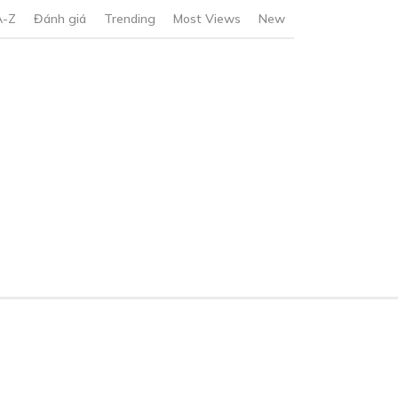
A-Z
Đánh giá
Trending
Most Views
New