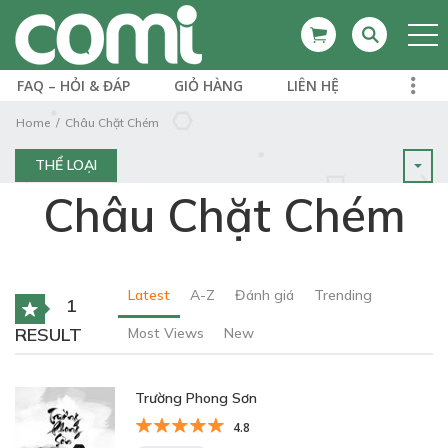
FAQ – HỎI & ĐÁP
GIỎ HÀNG
LIÊN HỆ
Home
Châu Chặt Chém
THỂ LOẠI
Châu Chặt Chém
Latest
A-Z
Đánh giá
Trending
1
RESULT
Most Views
New
Trường Phong Sơn
4.8