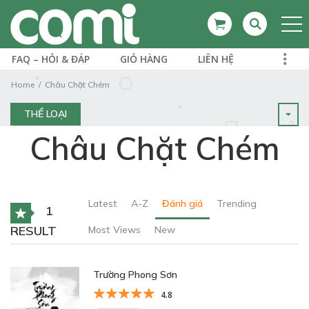
FAQ – HỎI & ĐÁP
GIỎ HÀNG
LIÊN HỆ
Home
Châu Chặt Chém
THỂ LOẠI
Châu Chặt Chém
Latest
A-Z
Đánh giá
Trending
1
RESULT
Most Views
New
Trường Phong Sơn
4.8