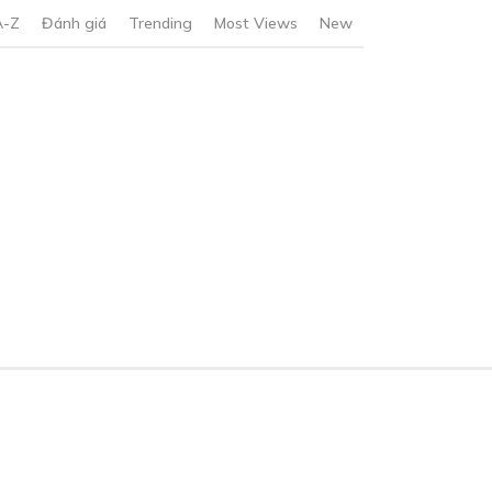
A-Z
Đánh giá
Trending
Most Views
New