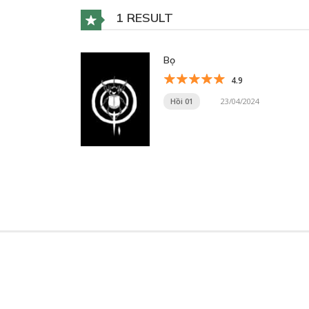
1 RESULT
Bọ
4.9
Hồi 01
23/04/2024