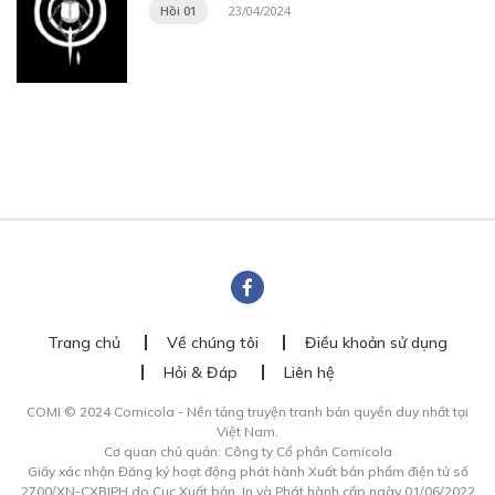
Hồi 01
23/04/2024
Trang chủ
Về chúng tôi
Điều khoản sử dụng
Hỏi & Đáp
Liên hệ
COMI © 2024 Comicola - Nền tảng truyện tranh bản quyền duy nhất tại
Việt Nam.
Cơ quan chủ quản: Công ty Cổ phần Comicola
Giấy xác nhận Đăng ký hoạt động phát hành Xuất bản phẩm điện tử số
2700/XN-CXBIPH do Cục Xuất bản, In và Phát hành cấp ngày 01/06/2022