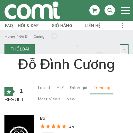
FAQ – HỎI & ĐÁP
GIỎ HÀNG
LIÊN HỆ
Home
Đỗ Đình Cương
THỂ LOẠI
Đỗ Đình Cương
Latest
A-Z
Đánh giá
Trending
1
RESULT
Most Views
New
Bọ
4.9