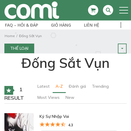
FAQ – HỎI & ĐÁP
GIỎ HÀNG
LIÊN HỆ
Home
Đống Sắt Vụn
THỂ LOẠI
Đống Sắt Vụn
Latest
A-Z
Đánh giá
Trending
1
RESULT
Most Views
New
Ký Sự Nhập Vai
4.3