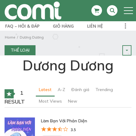
FAQ – HỎI & ĐÁP
GIỎ HÀNG
LIÊN HỆ
Home
Dương Dương
THỂ LOẠI
Dương Dương
Latest
A-Z
Đánh giá
Trending
1
RESULT
Most Views
New
Làm Bạn Với Phản Diện
3.5