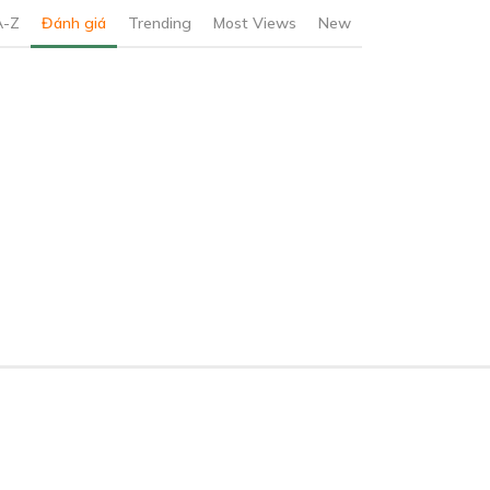
A-Z
Đánh giá
Trending
Most Views
New