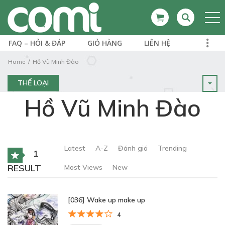
FAQ – HỎI & ĐÁP
GIỎ HÀNG
LIÊN HỆ
Home
Hồ Vũ Minh Đào
THỂ LOẠI
Hồ Vũ Minh Đào
Latest
A-Z
Đánh giá
Trending
1
RESULT
Most Views
New
[036] Wake up make up
4