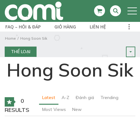
FAQ – HỎI & ĐÁP
GIỎ HÀNG
LIÊN HỆ
Home
Hong Soon Sik
THỂ LOẠI
Hong Soon Sik
Latest
A-Z
Đánh giá
Trending
0
RESULTS
Most Views
New