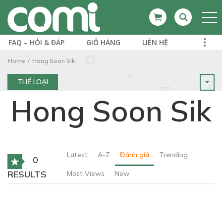
FAQ – HỎI & ĐÁP
GIỎ HÀNG
LIÊN HỆ
Home
Hong Soon Sik
THỂ LOẠI
Hong Soon Sik
Latest
A-Z
Đánh giá
Trending
0
RESULTS
Most Views
New