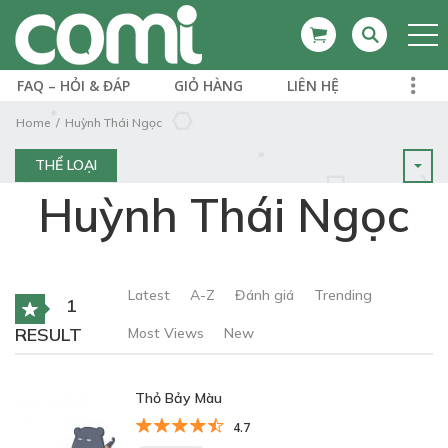
FAQ – HỎI & ĐÁP
GIỎ HÀNG
LIÊN HỆ
Home
Huỳnh Thái Ngọc
THỂ LOẠI
Huỳnh Thái Ngọc
Latest
A-Z
Đánh giá
Trending
1
RESULT
Most Views
New
Thỏ Bảy Màu
4.7