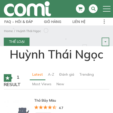
FAQ – HỎI & ĐÁP
GIỎ HÀNG
LIÊN HỆ
Home
Huỳnh Thái Ngọc
THỂ LOẠI
Huỳnh Thái Ngọc
Latest
A-Z
Đánh giá
Trending
1
RESULT
Most Views
New
Thỏ Bảy Màu
4.7