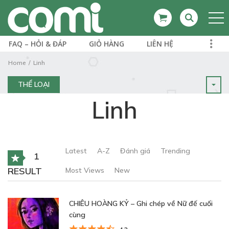
FAQ – HỎI & ĐÁP
GIỎ HÀNG
LIÊN HỆ
Home
Linh
THỂ LOẠI
Linh
Latest
A-Z
Đánh giá
Trending
1
RESULT
Most Views
New
CHIÊU HOÀNG KỶ – Ghi chép về Nữ đế cuối
cùng