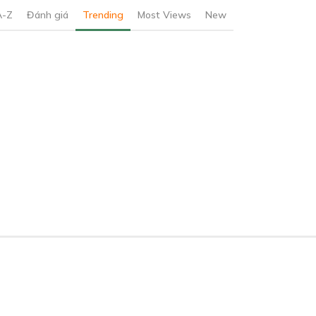
A-Z
Đánh giá
Trending
Most Views
New