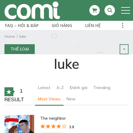
FAQ – HỎI & ĐÁP
GIỎ HÀNG
LIÊN HỆ
Home
luke
THỂ LOẠI
luke
Latest
A-Z
Đánh giá
Trending
1
RESULT
Most Views
New
The neighbor
3.8