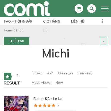
FAQ – HỎI & ĐÁP
GIỎ HÀNG
LIÊN HỆ
Home
Michi
THỂ LOẠI
Michi
Latest
A-Z
Đánh giá
Trending
1
RESULT
Most Views
New
Blood- Đêm Le Lói
5