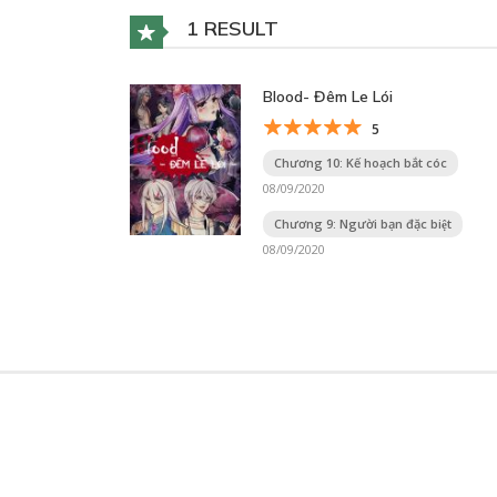
1 RESULT
Blood- Đêm Le Lói
5
Chương 10: Kế hoạch bắt cóc
08/09/2020
Chương 9: Người bạn đặc biệt
08/09/2020