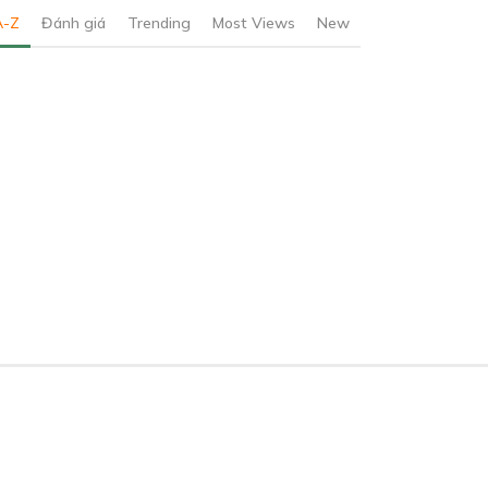
A-Z
Đánh giá
Trending
Most Views
New