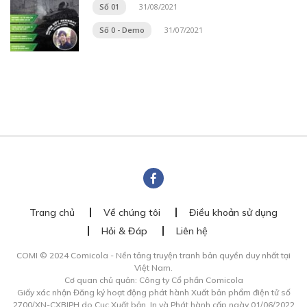
Số 01
31/08/2021
Số 0 - Demo
31/07/2021
Trang chủ
Về chúng tôi
Điều khoản sử dụng
Hỏi & Đáp
Liên hệ
COMI © 2024 Comicola - Nền tảng truyện tranh bản quyền duy nhất tại
Việt Nam.
Cơ quan chủ quản: Công ty Cổ phần Comicola
Giấy xác nhận Đăng ký hoạt động phát hành Xuất bản phẩm điện tử số
2700/XN-CXBIPH do Cục Xuất bản, In và Phát hành cấp ngày 01/06/2022