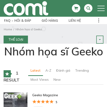
FAQ – HỎI & ĐÁP
GIỎ HÀNG
LIÊN HỆ
Home
Nhóm họa sĩ Geeko
THỂ LOẠI
Nhóm họa sĩ Geeko
Latest
A-Z
Đánh giá
Trending
1
RESULT
Most Views
New
Geeko Magazine
5