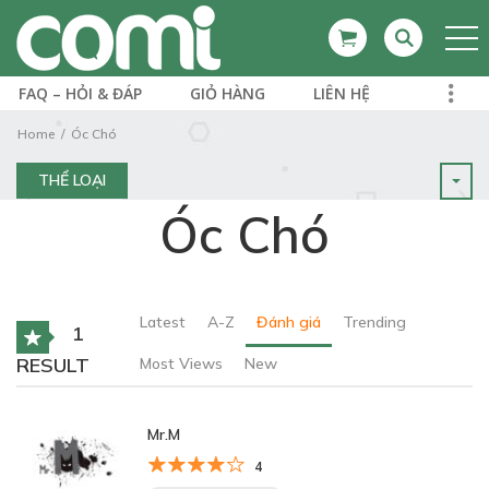
FAQ – HỎI & ĐÁP
GIỎ HÀNG
LIÊN HỆ
Home
Óc Chó
THỂ LOẠI
Óc Chó
Latest
A-Z
Đánh giá
Trending
1
RESULT
Most Views
New
Mr.M
4