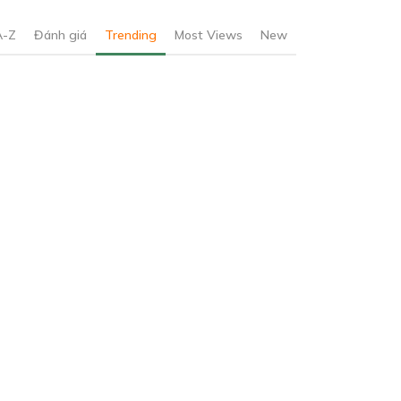
A-Z
Đánh giá
Trending
Most Views
New