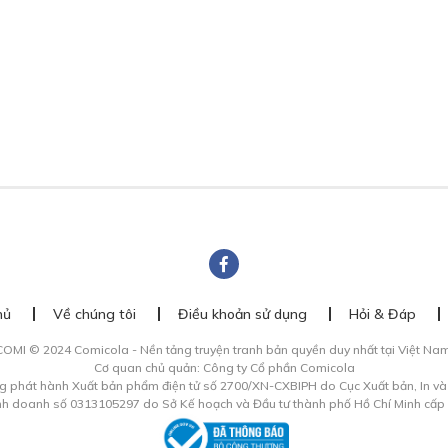
hủ
Về chúng tôi
Điều khoản sử dụng
Hỏi & Đáp
COMI © 2024 Comicola - Nền tảng truyện tranh bản quyền duy nhất tại Việt Nam
Cơ quan chủ quản: Công ty Cổ phần Comicola
g phát hành Xuất bản phẩm điện tử số 2700/XN-CXBIPH do Cục Xuất bản, In v
inh doanh số 0313105297 do Sở Kế hoạch và Đầu tư thành phố Hồ Chí Minh cấp