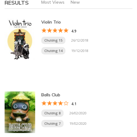
RESULTS
Most Views
New
Violin Trio
4.9
Chương 15
26/12/2018
Chương 14
19/12/2018
Balls Club
4.1
Chương 8
26/02/2020
Chương 7
19/02/2020