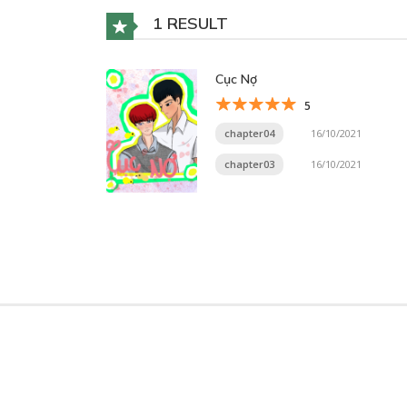
1 RESULT
Cục Nợ
5
chapter04
16/10/2021
chapter03
16/10/2021