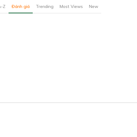
A-Z
Đánh giá
Trending
Most Views
New