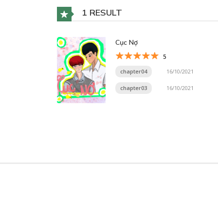
1 RESULT
Cục Nợ
5
chapter04
16/10/2021
chapter03
16/10/2021