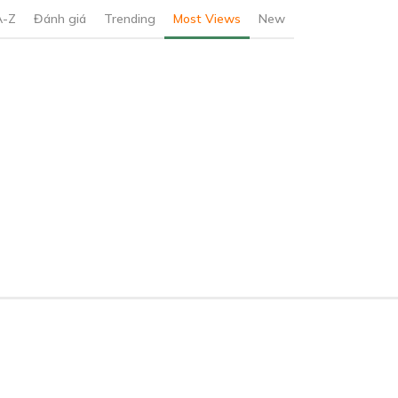
A-Z
Đánh giá
Trending
Most Views
New